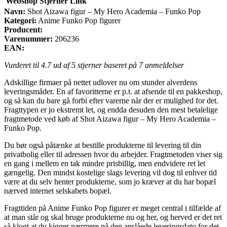
Webshop
Stjerner
Link
Navn:
Shot Aizawa figur – My Hero Academia – Funko Pop
Kategori:
Anime Funko Pop figurer
Producent:
Varenummer:
206236
EAN:
Vurderet til
4.7
ud af 5 stjerner baseret på
7
anmeldelser
Adskillige firmaer på nettet udlover nu om stunder alverdens
leveringsmåder. En af favoritterne er p.t. at afsende til en pakkeshop,
og så kan du bare gå forbi efter varerne når der er mulighed for det.
Fragttypen er jo ekstremt let, og endda desuden den mest betalelige
fragtmetode ved køb af Shot Aizawa figur – My Hero Academia –
Funko Pop.
Du bør også påtænke at bestille produkterne til levering til din
privatbolig eller til adressen hvor du arbejder. Fragtmetoden viser sig
en gang i mellem en tak mindre prisbillig, men endvidere ret let
gængelig. Den mindst kostelige slags levering vil dog til enhver tid
være at du selv henter produkterne, som jo kræver at du har bopæl
nærved internet selskabets bopæl.
Fragttiden på Anime Funko Pop figurer er meget central i tilfælde af
at man står og skal bruge produkterne nu og her, og herved er det ret
så klogt at du kigger nærmere på den anslåede leveringsdato for det