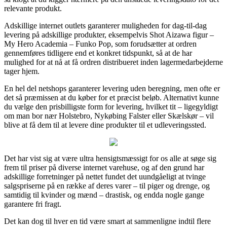
relevante produkt.
Adskillige internet outlets garanterer muligheden for dag-til-dag
levering på adskillige produkter, eksempelvis Shot Aizawa figur –
My Hero Academia – Funko Pop, som forudsætter at ordren
gennemføres tidligere end et konkret tidspunkt, så at de har
mulighed for at nå at få ordren distribueret inden lagermedarbejderne
tager hjem.
En hel del netshops garanterer levering uden beregning, men ofte er
det så præmissen at du køber for et præcist beløb. Alternativt kunne
du vælge den prisbilligste form for levering, hvilket tit – ligegyldigt
om man bor nær Holstebro, Nykøbing Falster eller Skælskør – vil
blive at få dem til at levere dine produkter til et udleveringssted.
Det har vist sig at være ultra hensigtsmæssigt for os alle at søge sig
frem til priser på diverse internet varehuse, og af den grund har
adskillige forretninger på nettet fundet det uundgåeligt at tvinge
salgspriserne på en række af deres varer – til piger og drenge, og
samtidig til kvinder og mænd – drastisk, og endda nogle gange
garantere fri fragt.
Det kan dog til hver en tid være smart at sammenligne indtil flere