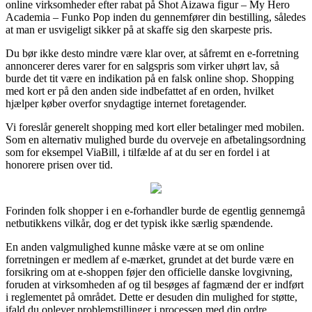
online virksomheder efter rabat på Shot Aizawa figur – My Hero
Academia – Funko Pop inden du gennemfører din bestilling, således
at man er usvigeligt sikker på at skaffe sig den skarpeste pris.
Du bør ikke desto mindre være klar over, at såfremt en e-forretning
annoncerer deres varer for en salgspris som virker uhørt lav, så
burde det tit være en indikation på en falsk online shop. Shopping
med kort er på den anden side indbefattet af en orden, hvilket
hjælper køber overfor snydagtige internet foretagender.
Vi foreslår generelt shopping med kort eller betalinger med mobilen.
Som en alternativ mulighed burde du overveje en afbetalingsordning
som for eksempel ViaBill, i tilfælde af at du ser en fordel i at
honorere prisen over tid.
Forinden folk shopper i en e-forhandler burde de egentlig gennemgå
netbutikkens vilkår, dog er det typisk ikke særlig spændende.
En anden valgmulighed kunne måske være at se om online
forretningen er medlem af e-mærket, grundet at det burde være en
forsikring om at e-shoppen føjer den officielle danske lovgivning,
foruden at virksomheden af og til besøges af fagmænd der er indført
i reglementet på området. Dette er desuden din mulighed for støtte,
ifald du oplever problemstillinger i processen med din ordre.