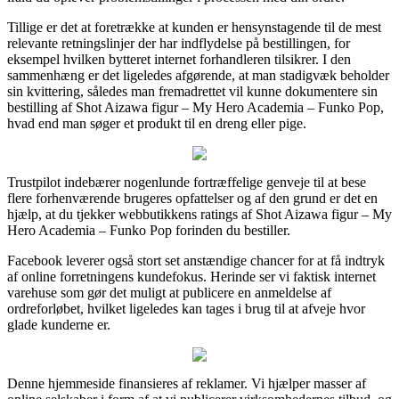
Tillige er det at foretrække at kunden er hensynstagende til de mest
relevante retningslinjer der har indflydelse på bestillingen, for
eksempel hvilken bytteret internet forhandleren tilsikrer. I den
sammenhæng er det ligeledes afgørende, at man stadigvæk beholder
sin kvittering, således man fremadrettet vil kunne dokumentere sin
bestilling af Shot Aizawa figur – My Hero Academia – Funko Pop,
hvad end man søger et produkt til en dreng eller pige.
Trustpilot indebærer nogenlunde fortræffelige genveje til at bese
flere forhenværende brugeres opfattelser og af den grund er det en
hjælp, at du tjekker webbutikkens ratings af Shot Aizawa figur – My
Hero Academia – Funko Pop forinden du bestiller.
Facebook leverer også stort set anstændige chancer for at få indtryk
af online forretningens kundefokus. Herinde ser vi faktisk internet
varehuse som gør det muligt at publicere en anmeldelse af
ordreforløbet, hvilket ligeledes kan tages i brug til at afveje hvor
glade kunderne er.
Denne hjemmeside finansieres af reklamer. Vi hjælper masser af