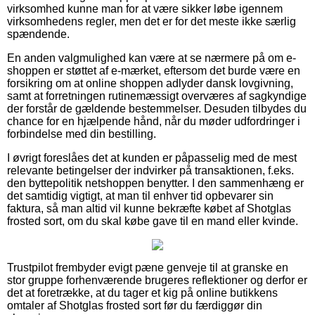
virksomhed kunne man for at være sikker løbe igennem
virksomhedens regler, men det er for det meste ikke særlig
spændende.
En anden valgmulighed kan være at se nærmere på om e-
shoppen er støttet af e-mærket, eftersom det burde være en
forsikring om at online shoppen adlyder dansk lovgivning,
samt at forretningen rutinemæssigt overværes af sagkyndige
der forstår de gældende bestemmelser. Desuden tilbydes du
chance for en hjælpende hånd, når du møder udfordringer i
forbindelse med din bestilling.
I øvrigt foreslåes det at kunden er påpasselig med de mest
relevante betingelser der indvirker på transaktionen, f.eks.
den byttepolitik netshoppen benytter. I den sammenhæng er
det samtidig vigtigt, at man til enhver tid opbevarer sin
faktura, så man altid vil kunne bekræfte købet af Shotglas
frosted sort, om du skal købe gave til en mand eller kvinde.
Trustpilot frembyder evigt pæne genveje til at granske en
stor gruppe forhenværende brugeres reflektioner og derfor er
det at foretrække, at du tager et kig på online butikkens
omtaler af Shotglas frosted sort før du færdiggør din