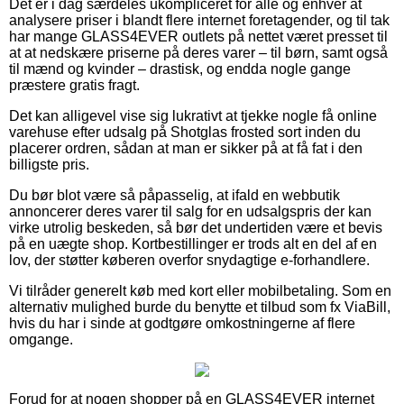
Det er i dag særdeles ukompliceret for alle og enhver at
analysere priser i blandt flere internet foretagender, og til tak
har mange GLASS4EVER outlets på nettet været presset til
at at nedskære priserne på deres varer – til børn, samt også
til mænd og kvinder – drastisk, og endda nogle gange
præstere gratis fragt.
Det kan alligevel vise sig lukrativt at tjekke nogle få online
varehuse efter udsalg på Shotglas frosted sort inden du
placerer ordren, sådan at man er sikker på at få fat i den
billigste pris.
Du bør blot være så påpasselig, at ifald en webbutik
annoncerer deres varer til salg for en udsalgspris der kan
virke utrolig beskeden, så bør det undertiden være et bevis
på en uægte shop. Kortbestillinger er trods alt en del af en
lov, der støtter køberen overfor snydagtige e-forhandlere.
Vi tilråder generelt køb med kort eller mobilbetaling. Som en
alternativ mulighed burde du benytte et tilbud som fx ViaBill,
hvis du har i sinde at godtgøre omkostningerne af flere
omgange.
Forud for at nogen shopper på en GLASS4EVER internet