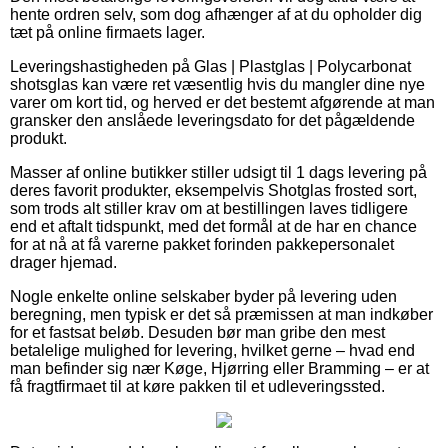
hente ordren selv, som dog afhænger af at du opholder dig
tæt på online firmaets lager.
Leveringshastigheden på Glas | Plastglas | Polycarbonat
shotsglas kan være ret væsentlig hvis du mangler dine nye
varer om kort tid, og herved er det bestemt afgørende at man
gransker den anslåede leveringsdato for det pågældende
produkt.
Masser af online butikker stiller udsigt til 1 dags levering på
deres favorit produkter, eksempelvis Shotglas frosted sort,
som trods alt stiller krav om at bestillingen laves tidligere
end et aftalt tidspunkt, med det formål at de har en chance
for at nå at få varerne pakket forinden pakkepersonalet
drager hjemad.
Nogle enkelte online selskaber byder på levering uden
beregning, men typisk er det så præmissen at man indkøber
for et fastsat beløb. Desuden bør man gribe den mest
betalelige mulighed for levering, hvilket gerne – hvad end
man befinder sig nær Køge, Hjørring eller Bramming – er at
få fragtfirmaet til at køre pakken til et udleveringssted.