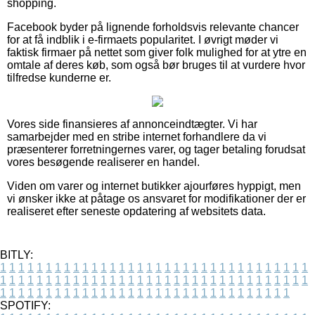
shopping.
Facebook byder på lignende forholdsvis relevante chancer
for at få indblik i e-firmaets popularitet. I øvrigt møder vi
faktisk firmaer på nettet som giver folk mulighed for at ytre en
omtale af deres køb, som også bør bruges til at vurdere hvor
tilfredse kunderne er.
Vores side finansieres af annonceindtægter. Vi har
samarbejder med en stribe internet forhandlere da vi
præsenterer forretningernes varer, og tager betaling forudsat
vores besøgende realiserer en handel.
Viden om varer og internet butikker ajourføres hyppigt, men
vi ønsker ikke at påtage os ansvaret for modifikationer der er
realiseret efter seneste opdatering af websitets data.
BITLY:
1
1
1
1
1
1
1
1
1
1
1
1
1
1
1
1
1
1
1
1
1
1
1
1
1
1
1
1
1
1
1
1
1
1
1
1
1
1
1
1
1
1
1
1
1
1
1
1
1
1
1
1
1
1
1
1
1
1
1
1
1
1
1
1
1
1
1
1
1
1
1
1
1
1
1
1
1
1
1
1
1
1
1
1
1
1
1
1
1
1
1
1
1
1
1
1
1
1
1
1
SPOTIFY: