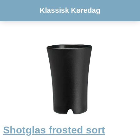
Klassisk Køredag
Shotglas frosted sort