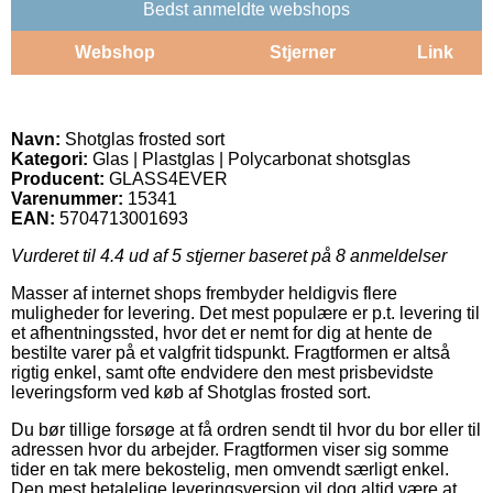
Bedst anmeldte webshops
Webshop
Stjerner
Link
Navn:
Shotglas frosted sort
Kategori:
Glas | Plastglas | Polycarbonat shotsglas
Producent:
GLASS4EVER
Varenummer:
15341
EAN:
5704713001693
Vurderet til
4.4
ud af 5 stjerner baseret på
8
anmeldelser
Masser af internet shops frembyder heldigvis flere
muligheder for levering. Det mest populære er p.t. levering til
et afhentningssted, hvor det er nemt for dig at hente de
bestilte varer på et valgfrit tidspunkt. Fragtformen er altså
rigtig enkel, samt ofte endvidere den mest prisbevidste
leveringsform ved køb af Shotglas frosted sort.
Du bør tillige forsøge at få ordren sendt til hvor du bor eller til
adressen hvor du arbejder. Fragtformen viser sig somme
tider en tak mere bekostelig, men omvendt særligt enkel.
Den mest betalelige leveringsversion vil dog altid være at