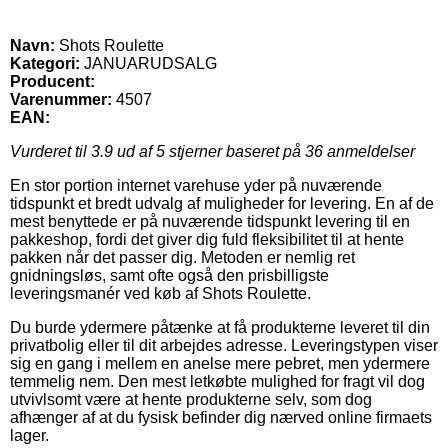
Navn:
Shots Roulette
Kategori:
JANUARUDSALG
Producent:
Varenummer:
4507
EAN:
Vurderet til
3.9
ud af 5 stjerner baseret på
36
anmeldelser
En stor portion internet varehuse yder på nuværende
tidspunkt et bredt udvalg af muligheder for levering. En af de
mest benyttede er på nuværende tidspunkt levering til en
pakkeshop, fordi det giver dig fuld fleksibilitet til at hente
pakken når det passer dig. Metoden er nemlig ret
gnidningsløs, samt ofte også den prisbilligste
leveringsmanér ved køb af Shots Roulette.
Du burde ydermere påtænke at få produkterne leveret til din
privatbolig eller til dit arbejdes adresse. Leveringstypen viser
sig en gang i mellem en anelse mere pebret, men ydermere
temmelig nem. Den mest letkøbte mulighed for fragt vil dog
utvivlsomt være at hente produkterne selv, som dog
afhænger af at du fysisk befinder dig nærved online firmaets
lager.