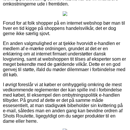
omkostningerne ude i fremtiden.
Forud for at folk shopper på en internet webshop bør man til
hver en tid kigge på shoppens handelsvilkår, det er dog
gerne ikke særlig sjovt.
En anden valgmulighed er at tjekke hvorvidt e-handlen er
medlem af e-mærke ordningen, grundet at det er en
erklæring om at internet firmaet understøtter dansk
lovgivning, samt at webshoppen tit tilses af eksperter som er
meget bekendte med de gældende vilkår. Dette er en god
genvej til støtte, ifald du møder dilemmaer i forbindelse med
dit køb.
I øvrigt foreslår vi at køber er omhyggelig omkring de mest
vedkommende reglementer der kan spille ind i forbindelse
med købet, til eksempel den ombytningspolitik e-handlen
tilbyder. På grund af dette er det på samme måde
essesentielt, at man stadigvæk bibeholder sin kvittering på
e-mail, således man en anden gang kan bevidne ordren af
Shots Roulette, ligegyldigt om du søger produkter til en
dame eller herre.