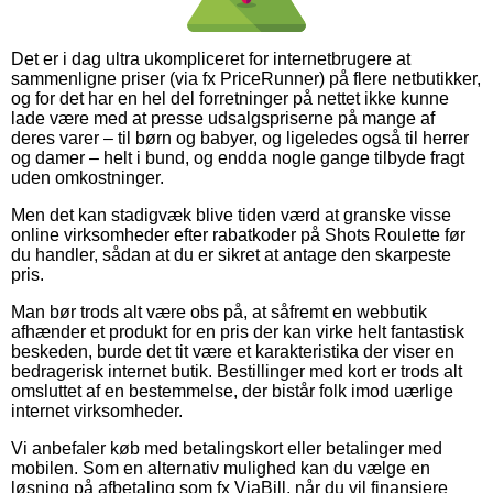
Det er i dag ultra ukompliceret for internetbrugere at
sammenligne priser (via fx PriceRunner) på flere netbutikker,
og for det har en hel del forretninger på nettet ikke kunne
lade være med at presse udsalgspriserne på mange af
deres varer – til børn og babyer, og ligeledes også til herrer
og damer – helt i bund, og endda nogle gange tilbyde fragt
uden omkostninger.
Men det kan stadigvæk blive tiden værd at granske visse
online virksomheder efter rabatkoder på Shots Roulette før
du handler, sådan at du er sikret at antage den skarpeste
pris.
Man bør trods alt være obs på, at såfremt en webbutik
afhænder et produkt for en pris der kan virke helt fantastisk
beskeden, burde det tit være et karakteristika der viser en
bedragerisk internet butik. Bestillinger med kort er trods alt
omsluttet af en bestemmelse, der bistår folk imod uærlige
internet virksomheder.
Vi anbefaler køb med betalingskort eller betalinger med
mobilen. Som en alternativ mulighed kan du vælge en
løsning på afbetaling som fx ViaBill, når du vil finansiere