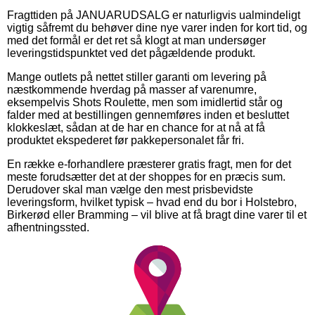
Fragttiden på JANUARUDSALG er naturligvis ualmindeligt
vigtig såfremt du behøver dine nye varer inden for kort tid, og
med det formål er det ret så klogt at man undersøger
leveringstidspunktet ved det pågældende produkt.
Mange outlets på nettet stiller garanti om levering på
næstkommende hverdag på masser af varenumre,
eksempelvis Shots Roulette, men som imidlertid står og
falder med at bestillingen gennemføres inden et besluttet
klokkeslæt, sådan at de har en chance for at nå at få
produktet ekspederet før pakkepersonalet får fri.
En række e-forhandlere præsterer gratis fragt, men for det
meste forudsætter det at der shoppes for en præcis sum.
Derudover skal man vælge den mest prisbevidste
leveringsform, hvilket typisk – hvad end du bor i Holstebro,
Birkerød eller Bramming – vil blive at få bragt dine varer til et
afhentningssted.