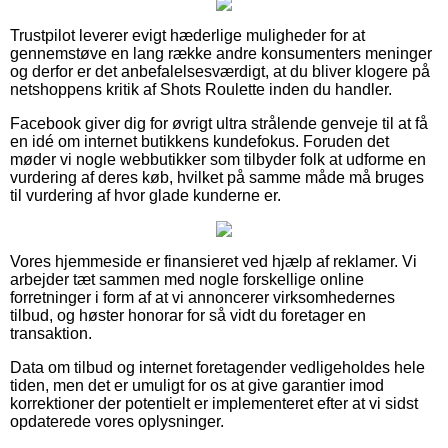
Trustpilot leverer evigt hæderlige muligheder for at
gennemstøve en lang række andre konsumenters meninger
og derfor er det anbefalelsesværdigt, at du bliver klogere på
netshoppens kritik af Shots Roulette inden du handler.
Facebook giver dig for øvrigt ultra strålende genveje til at få
en idé om internet butikkens kundefokus. Foruden det
møder vi nogle webbutikker som tilbyder folk at udforme en
vurdering af deres køb, hvilket på samme måde må bruges
til vurdering af hvor glade kunderne er.
Vores hjemmeside er finansieret ved hjælp af reklamer. Vi
arbejder tæt sammen med nogle forskellige online
forretninger i form af at vi annoncerer virksomhedernes
tilbud, og høster honorar for så vidt du foretager en
transaktion.
Data om tilbud og internet foretagender vedligeholdes hele
tiden, men det er umuligt for os at give garantier imod
korrektioner der potentielt er implementeret efter at vi sidst
opdaterede vores oplysninger.