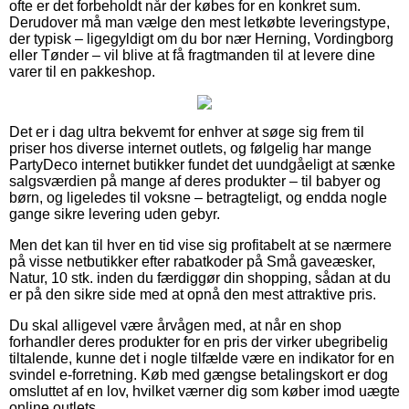
ofte er det forbeholdt når der købes for en konkret sum.
Derudover må man vælge den mest letkøbte leveringstype,
der typisk – ligegyldigt om du bor nær Herning, Vordingborg
eller Tønder – vil blive at få fragtmanden til at levere dine
varer til en pakkeshop.
Det er i dag ultra bekvemt for enhver at søge sig frem til
priser hos diverse internet outlets, og følgelig har mange
PartyDeco internet butikker fundet det uundgåeligt at sænke
salgsværdien på mange af deres produkter – til babyer og
børn, og ligeledes til voksne – betragteligt, og endda nogle
gange sikre levering uden gebyr.
Men det kan til hver en tid vise sig profitabelt at se nærmere
på visse netbutikker efter rabatkoder på Små gaveæsker,
Natur, 10 stk. inden du færdiggør din shopping, sådan at du
er på den sikre side med at opnå den mest attraktive pris.
Du skal alligevel være årvågen med, at når en shop
forhandler deres produkter for en pris der virker ubegribelig
tiltalende, kunne det i nogle tilfælde være en indikator for en
svindel e-forretning. Køb med gængse betalingskort er dog
omsluttet af en lov, hvilket værner dig som køber imod uægte
online outlets.