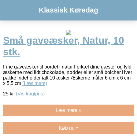
Klassisk Køredag
Små gaveæsker, Natur, 10
stk.
Fine gaveæsker til bordet i natur.Forkæl dine gæster og fyld
æskerne med lidt chokolade, nødder eller små bolcher.Hver
pakke indeholder ialt 10 æsker.Æskerne måler 6 cm x 6 cm
x 5,5 cm
(Læs mere)
25
kr.
(Vis fragtpris)
Læs mere »
Køb nu »