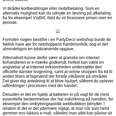
Vi tilråder kortbestillinger eller mobilbetaling. Som en
alternativ mulighed kan du udnytte en løsning på afbetaling
fra for eksempel ViaBill, ifald du vil finansiere prisen over en
periode.
Forinden nogen bestiller i en PartyDeco webshop burde de
faktisk have øje for netshoppens handelsvilkår, dog er det
almindeligvis en tidskrævende opgave.
Alternativet kunne derfor være at granske om internet
forhandleren er e-mærke godkendt, hvilket kan være en
angivelse af at internet virksomheden understøtter den
officielle danske lovgivning, samt at online shoppen fra tid til
anden tilses af fagmænd der forstår vilkårene på området.
Det giver dig anledning til at blive hjulpet, såfremt du oplever
udfordringer i processen med din handel.
Desuden er det en hjælp at køberen er på vagt for de mest
essentielle bestemmelser der har indvirkning på handlen, for
eksempel den ombytningspolitik webbutikken benytter. I
relation til det er det ydermere vigtigt, at man når som helst
gemmer ens faktura e-mail, således man altid kan påvise sit