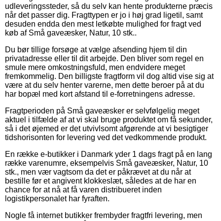
udleveringssteder, så du selv kan hente produkterne præcis
når det passer dig. Fragttypen er jo i høj grad ligetil, samt
desuden endda den mest letkøbte mulighed for fragt ved
køb af Små gaveæsker, Natur, 10 stk..
Du bør tillige forsøge at vælge afsending hjem til din
privatadresse eller til dit arbejde. Den bliver som regel en
smule mere omkostningsfuld, men endvidere meget
fremkommelig. Den billigste fragtform vil dog altid vise sig at
være at du selv henter varerne, men dette beroer på at du
har bopæl med kort afstand til e-forretningens adresse.
Fragtperioden på Små gaveæsker er selvfølgelig meget
aktuel i tilfælde af at vi skal bruge produktet om få sekunder,
så i det øjemed er det utvivlsomt afgørende at vi besigtiger
tidshorisonten for levering ved det vedkommende produkt.
En række e-butikker i Danmark yder 1 dags fragt på en lang
række varenumre, eksempelvis Små gaveæsker, Natur, 10
stk., men vær vagtsom da det er påkrævet at du når at
bestille før et angivent klokkeslæt, således at de har en
chance for at nå at få varen distribueret inden
logistikpersonalet har fyraften.
Nogle få internet butikker frembyder fragtfri levering, men