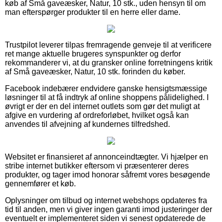
køb af Små gaveæsker, Natur, 10 stk., uden hensyn til om
man efterspørger produkter til en herre eller dame.
Trustpilot leverer tilpas fremragende genveje til at verificere
ret mange aktuelle brugeres synspunkter og derfor
rekommanderer vi, at du gransker online forretningens kritik
af Små gaveæsker, Natur, 10 stk. forinden du køber.
Facebook indebærer endvidere ganske hensigtsmæssige
løsninger til at få indtryk af online shoppens pålidelighed. I
øvrigt er der en del internet outlets som gør det muligt at
afgive en vurdering af ordreforløbet, hvilket også kan
anvendes til afvejning af kundernes tilfredshed.
Websitet er finansieret af annonceindtægter. Vi hjælper en
stribe internet butikker eftersom vi præsenterer deres
produkter, og tager imod honorar såfremt vores besøgende
gennemfører et køb.
Oplysninger om tilbud og internet webshops opdateres fra
tid til anden, men vi giver ingen garanti imod justeringer der
eventuelt er implementeret siden vi senest opdaterede de