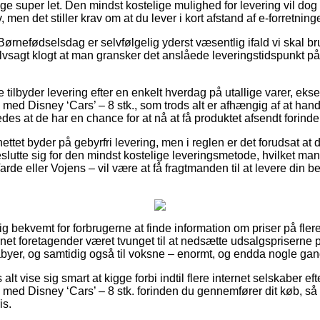
lige super let. Den mindst kostelige mulighed for levering vil dog 
, men det stiller krav om at du lever i kort afstand af e-forretnin
ørnefødselsdag er selvfølgelig yderst væsentlig ifald vi skal br
elvsagt klogt at man gransker det anslåede leveringstidspunkt
 tilbyder levering efter en enkelt hverdag på utallige varer, ek
med Disney ‘Cars’ – 8 stk., som trods alt er afhængig af at handl
des at de har en chance for at nå at få produktet afsendt forinden
ettet byder på gebyrfri levering, men i reglen er det forudsat at 
eslutte sig for den mindst kostelige leveringsmetode, hvilket m
rde eller Vojens – vil være at få fragtmanden til at levere din best
tig bekvemt for forbrugerne at finde information om priser på fler
ernet foretagender været tvunget til at nedsætte udsalgspriserne
abyer, og samtidig også til voksne – enormt, og endda nogle gang
alt vise sig smart at kigge forbi indtil flere internet selskaber ef
med Disney ‘Cars’ – 8 stk. forinden du gennemfører dit køb, så d
is.