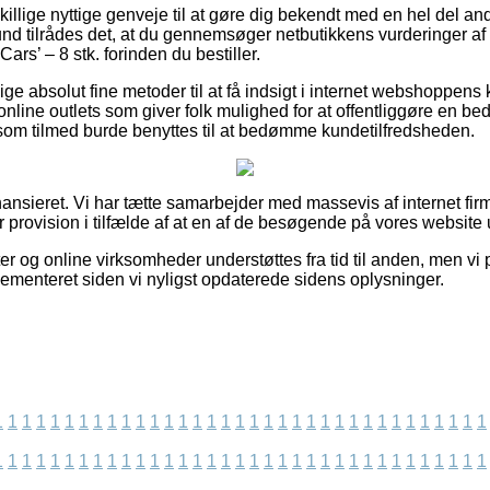
skillige nyttige genveje til at gøre dig bekendt med en hel del 
und tilrådes det, at du gennemsøger netbutikkens vurderinger a
rs’ – 8 stk. forinden du bestiller.
ige absolut fine metoder til at få indsigt i internet webshoppens
online outlets som giver folk mulighed for at offentliggøre en b
som tilmed burde benyttes til at bedømme kundetilfredsheden.
ansieret. Vi har tætte samarbejder med massevis af internet firm
 provision i tilfælde af at en af de besøgende på vores website 
r og online virksomheder understøttes fra tid til anden, men vi 
plementeret siden vi nyligst opdaterede sidens oplysninger.
1
1
1
1
1
1
1
1
1
1
1
1
1
1
1
1
1
1
1
1
1
1
1
1
1
1
1
1
1
1
1
1
1
1
1
1
1
1
1
1
1
1
1
1
1
1
1
1
1
1
1
1
1
1
1
1
1
1
1
1
1
1
1
1
1
1
1
1
1
1