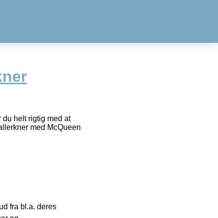
kner
 du helt rigtig med at
aptallerkner med McQueen
 fra bl.a. deres