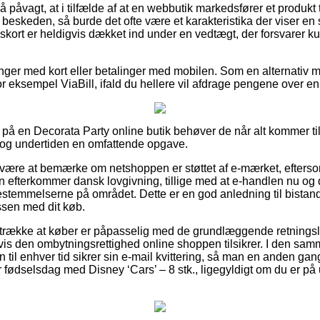
 påvagt, at i tilfælde af at en webbutik markedsfører et produkt t
eskeden, så burde det ofte være et karakteristika der viser en
gskort er heldigvis dækket ind under en vedtægt, der forsvarer k
alinger med kort eller betalinger med mobilen. Som en alternati
r eksempel ViaBill, ifald du hellere vil afdrage pengene over en
å en Decorata Party online butik behøver de når alt kommer ti
r dog undertiden en omfattende opgave.
 være at bemærke om netshoppen er støttet af e-mærket, efterso
n efterkommer dansk lovgivning, tillige med at e-handlen nu og d
estemmelserne på området. Dette er en god anledning til bistan
ssen med dit køb.
retrække at køber er påpasselig med de grundlæggende retningsl
is den ombytningsrettighed online shoppen tilsikrer. I den sa
 til enhver tid sikrer sin e-mail kvittering, så man en anden gan
fødselsdag med Disney ‘Cars’ – 8 stk., ligegyldigt om du er på ud