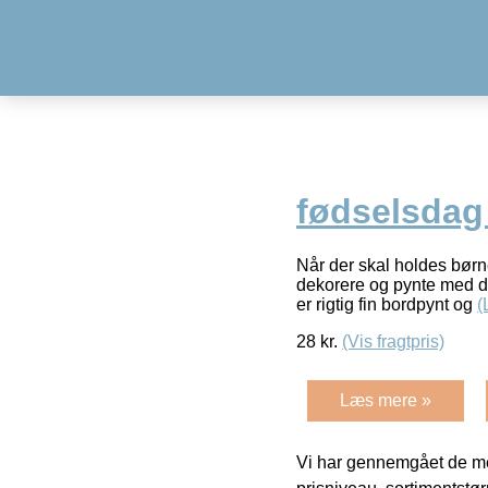
fødselsdag 
Når der skal holdes børne
dekorere og pynte med de 
er rigtig fin bordpynt og
(
28
kr.
(Vis fragtpris)
Læs mere »
Vi har gennemgået de mes