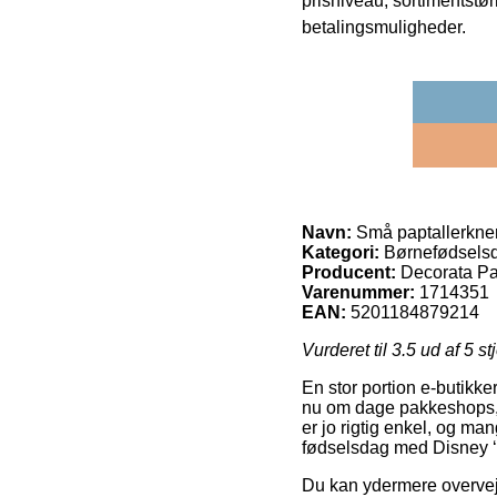
prisniveau, sortimentstø
betalingsmuligheder.
Navn:
Små paptallerkner
Kategori:
Børnefødsels
Producent:
Decorata Pa
Varenummer:
1714351
EAN:
5201184879214
Vurderet til
3.5
ud af 5 st
En stor portion e-butikk
nu om dage pakkeshops, 
er jo rigtig enkel, og m
fødselsdag med Disney ‘C
Du kan ydermere overveje 