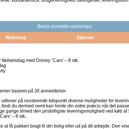
rrelse, kundeservice, brugervenlighed, betingelser, leveringsfor
Bedst anmeldte webshops
Webshop
Stjerner
 fødselsdag med Disney ‘Cars’ – 8 stk.
dag
rty
jerner baseret på
35
anmeldelser
er udlover på nuværende tidspunkt diverse muligheder for leveri
fordi du dermed nemt kan hente din ordre præcis når det pass
ange gange tilmed den prisbilligste leveringsmulighed ved køb af
ars’ – 8 stk..
at få pakken bragt til din bolig eller ud på dit arbejde. Den vise