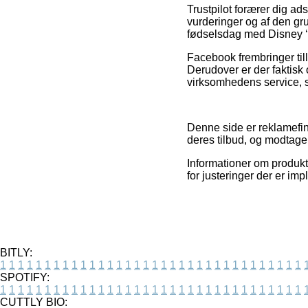
Trustpilot forærer dig ad
vurderinger og af den gr
fødselsdag med Disney ‘Ca
Facebook frembringer till
Derudover er der faktisk 
virksomhedens service, 
Denne side er reklamefin
deres tilbud, og modtager
Informationer om produkte
for justeringer der er im
BITLY:
1
1
1
1
1
1
1
1
1
1
1
1
1
1
1
1
1
1
1
1
1
1
1
1
1
1
1
1
1
1
1
1
1
1
SPOTIFY:
1
1
1
1
1
1
1
1
1
1
1
1
1
1
1
1
1
1
1
1
1
1
1
1
1
1
1
1
1
1
1
1
1
1
CUTTLY BIO: