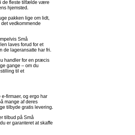
i de fleste tilfælde være
gens hjemsted.
uge pakken lige om lidt,
 på det vedkommende
sempelvis Små
en laves forud for et
 de lageransatte har fri.
du handler for en præcis
ange gange – om du
illing til et
e e-firmaer, og ergo har
 på mange af deres
e tilbyde gratis levering.
ter tilbud på Små
u er garanteret at skaffe