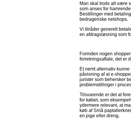
Man skal trods alt være så
som anses for hamrende b
Bestillinger med betalin
bedrageriske netshops.
Vi tilråder generelt bet
en afdragsløsning som fo
Forinden nogen shopper p
forretningsaftale, det e
Et nemt alternativ kunne
påvisning af at e-shoppe
jurister som behersker b
problemstillinger i proce
Tilsvarende er det at fo
for købet, som eksempelv
ydermere relevant, at man
køb af Små paptallerkner 
en pige eller dreng.