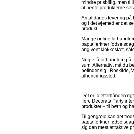
mindre prisbillig, men til
at hente produkterne selv
Antal dages levering på B
og i det øjemed er det s
produkt.
Mange online forhandlere
paptallerkner fødselsdag 
angivent klokkeslæt, såle
Nogle få forhandlere på n
sum. Alternativt må du b
befinder sig i Roskilde, Va
afhentningssted.
Det er jo efterhånden rig
flere Decorata Party int
produkter – til børn og b
Til gengæld kan det trods 
paptallerkner fødselsdag 
sig den mest attraktive pr