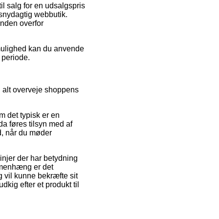
il salg for en udsalgspris
 snydagtig webbutik.
unden overfor
v mulighed kan du anvende
 periode.
l alt overveje shoppens
m det typisk er en
a føres tilsyn med af
d, når du møder
injer der har betydning
mmenhæng er det
g vil kunne bekræfte sit
kig efter et produkt til