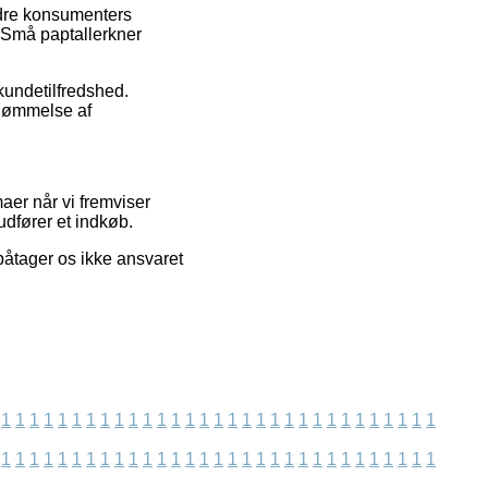
andre konsumenters
f Små paptallerkner
 kundetilfredshed.
edømmelse af
aer når vi fremviser
udfører et indkøb.
påtager os ikke ansvaret
1
1
1
1
1
1
1
1
1
1
1
1
1
1
1
1
1
1
1
1
1
1
1
1
1
1
1
1
1
1
1
1
1
1
1
1
1
1
1
1
1
1
1
1
1
1
1
1
1
1
1
1
1
1
1
1
1
1
1
1
1
1