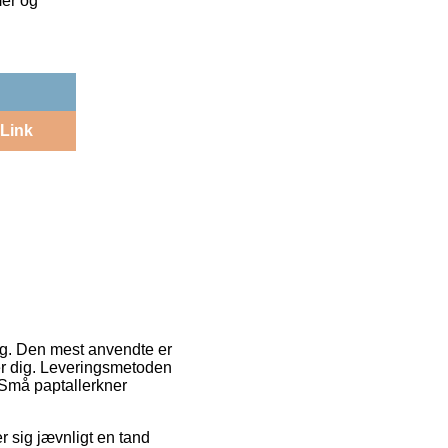
mer og
Link
ng. Den mest anvendte er
er dig. Leveringsmetoden
 Små paptallerkner
r sig jævnligt en tand