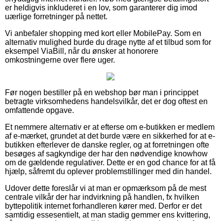
er heldigvis inkluderet i en lov, som garanterer dig imod
uærlige forretninger på nettet.
Vi anbefaler shopping med kort eller MobilePay. Som en
alternativ mulighed burde du drage nytte af et tilbud som for
eksempel ViaBill, når du ønsker at honorere
omkostningerne over flere uger.
Før nogen bestiller på en webshop bør man i princippet
betragte virksomhedens handelsvilkår, det er dog oftest en
omfattende opgave.
Et nemmere alternativ er at efterse om e-butikken er medlem
af e-mærket, grundet at det burde være en sikkerhed for at e-
butikken efterlever de danske regler, og at forretningen ofte
besøges af sagkyndige der har den nødvendige knowhow
om de gældende regulativer. Dette er en god chance for at få
hjælp, såfremt du oplever problemstillinger med din handel.
Udover dette foreslår vi at man er opmærksom på de mest
centrale vilkår der har indvirkning på handlen, fx hvilken
byttepolitik internet forhandleren kører med. Derfor er det
samtidig essesentielt, at man stadig gemmer ens kvittering,