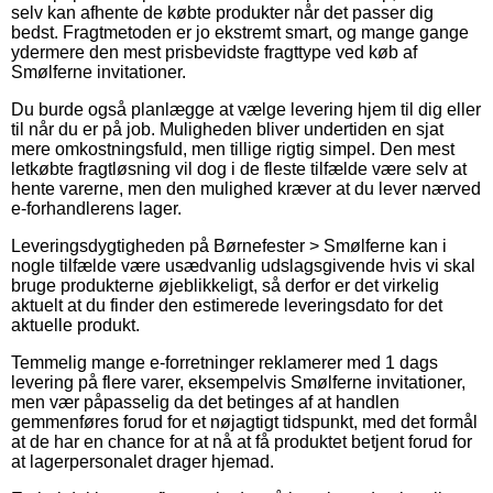
selv kan afhente de købte produkter når det passer dig
bedst. Fragtmetoden er jo ekstremt smart, og mange gange
ydermere den mest prisbevidste fragttype ved køb af
Smølferne invitationer.
Du burde også planlægge at vælge levering hjem til dig eller
til når du er på job. Muligheden bliver undertiden en sjat
mere omkostningsfuld, men tillige rigtig simpel. Den mest
letkøbte fragtløsning vil dog i de fleste tilfælde være selv at
hente varerne, men den mulighed kræver at du lever nærved
e-forhandlerens lager.
Leveringsdygtigheden på Børnefester > Smølferne kan i
nogle tilfælde være usædvanlig udslagsgivende hvis vi skal
bruge produkterne øjeblikkeligt, så derfor er det virkelig
aktuelt at du finder den estimerede leveringsdato for det
aktuelle produkt.
Temmelig mange e-forretninger reklamerer med 1 dags
levering på flere varer, eksempelvis Smølferne invitationer,
men vær påpasselig da det betinges af at handlen
gemmenføres forud for et nøjagtigt tidspunkt, med det formål
at de har en chance for at nå at få produktet betjent forud for
at lagerpersonalet drager hjemad.