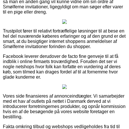
så man en anden gang vil kunne vidne om sin ordre af
Smølferne invitationer, ligegyldigt om man søger efter varer
til en pige eller dreng.
Trustpilot fører til relativt fortræffelige løsninger til at bese en
hel del nuværende køberes erfaringer og af den grund er det
smart, at du besigtiger internet shoppens anmeldelser af
Smølferne invitationer forinden du shopper.
Facebook leverer derudover de facto fine genveje til at få
indblik i online firmaets troværdighed. Foruden det ser vi
nogle netshops hvor folk kan forfatte en vurdering af deres
køb, som tilmed kan drages fordel af til at fornemme hvor
glade kunderne er.
Vores side finansieres af annonceindtægter. Vi samarbejder
med et hav af outlets på nettet i Danmark derved at vi
introducerer forretningernes produkter, og opnår kommission
hvis en af de besøgende på vores website foretager en
bestilling.
Fakta omkring tilbud og webshops vedligeholdes fra tid til