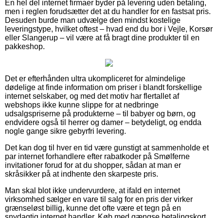
En hel del internet firmaer byder på levering uden betaling,
men i reglen forudsætter det at du handler for en fastsat pris.
Desuden burde man udvælge den mindst kostelige
leveringstype, hvilket oftest – hvad end du bor i Vejle, Korsør
eller Slangerup – vil være at få bragt dine produkter til en
pakkeshop.
Det er efterhånden ultra ukompliceret for almindelige
dødelige at finde information om priser i blandt forskellige
internet selskaber, og med det motiv har flertallet af
webshops ikke kunne slippe for at nedbringe
udsalgspriserne på produkterne – til babyer og børn, og
endvidere også til herrer og damer – betydeligt, og endda
nogle gange sikre gebyrfri levering.
Det kan dog til hver en tid være gunstigt at sammenholde et
par internet forhandlere efter rabatkoder på Smølferne
invitationer forud for at du shopper, sådan at man er
skråsikker på at indhente den skarpeste pris.
Man skal blot ikke undervurdere, at ifald en internet
virksomhed sælger en vare til salg for en pris der virker
grænseløst billig, kunne det ofte være et tegn på en
snydagtig internet handler. Køb med gængse betalingskort