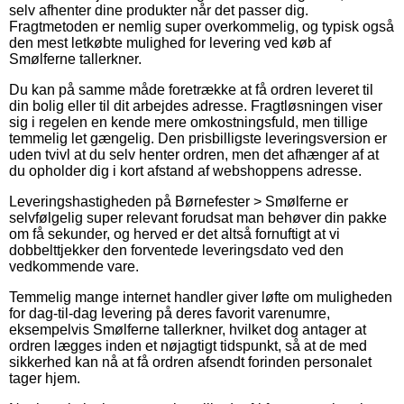
selv afhenter dine produkter når det passer dig.
Fragtmetoden er nemlig super overkommelig, og typisk også
den mest letkøbte mulighed for levering ved køb af
Smølferne tallerkner.
Du kan på samme måde foretrække at få ordren leveret til
din bolig eller til dit arbejdes adresse. Fragtløsningen viser
sig i regelen en kende mere omkostningsfuld, men tillige
temmelig let gængelig. Den prisbilligste leveringsversion er
uden tvivl at du selv henter ordren, men det afhænger af at
du opholder dig i kort afstand af webshoppens adresse.
Leveringshastigheden på Børnefester > Smølferne er
selvfølgelig super relevant forudsat man behøver din pakke
om få sekunder, og herved er det altså fornuftigt at vi
dobbelttjekker den forventede leveringsdato ved den
vedkommende vare.
Temmelig mange internet handler giver løfte om muligheden
for dag-til-dag levering på deres favorit varenumre,
eksempelvis Smølferne tallerkner, hvilket dog antager at
ordren lægges inden et nøjagtigt tidspunkt, så at de med
sikkerhed kan nå at få ordren afsendt forinden personalet
tager hjem.