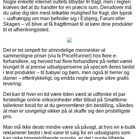
Nogle enkelte internet outlets tilbyder fri fragt, men i reglen
kræves det at du handler for en præcis sum. Derudover må
du udse dig den mest letkøbte mulighed for fragt, der typisk
– uafhængig om man befinder sig i Esbjerg, Farum eller
Skagen – vil blive at få fragtfirmaet til at køre dine produkter
til et afhentningssted.
Det er ret simpelt for almindelige mennesker at
sammenligne priser (via fx PriceRunner) hos flere e-
forhandlere, og herved har flere forhandlere på nettet været
tvunget til at presse udsalgspriserne på specielt deres bedst
i test produkter – til babyer og børn, men også til herrer og
damer – eftertrykkeligt, og endda nogle gange sikre gratis
levering.
Det kan til hver en tid være tiden værd at udforske et par
forskellige online virksomheder efter tilbud på Smølferne
tallerkner forud for at du gennemfører din bestilling, således
at man er usvigeligt sikker på at skaffe sig den prisbilligste
pris.
Man må ikke desto mindre være så påvagt, at hvis en e-butik
reklamerer bedst i test varer til salg for en udsalgspris som
kan virke himmelråbende gunstig, er det i nogle tilfælde