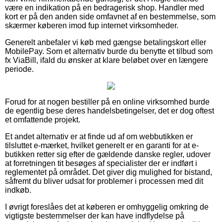
være en indikation på en bedragerisk shop. Handler med
kort er på den anden side omfavnet af en bestemmelse, som
skærmer køberen imod fup internet virksomheder.
Generelt anbefaler vi køb med gængse betalingskort eller
MobilePay. Som et alternativ burde du benytte et tilbud som
fx ViaBill, ifald du ønsker at klare beløbet over en længere
periode.
Forud for at nogen bestiller på en online virksomhed burde
de egentlig bese deres handelsbetingelser, det er dog oftest
et omfattende projekt.
Et andet alternativ er at finde ud af om webbutikken er
tilsluttet e-mærket, hvilket generelt er en garanti for at e-
butikken retter sig efter de gældende danske regler, udover
at forretningen tit besøges af specialister der er indført i
reglementet på området. Det giver dig mulighed for bistand,
såfremt du bliver udsat for problemer i processen med dit
indkøb.
I øvrigt foreslåes det at køberen er omhyggelig omkring de
vigtigste bestemmelser der kan have indflydelse på