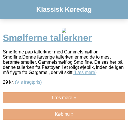
Klassisk Køredag
Smølferne tallerkner
Smølferne pap tallerkner med Gammelsmølf og
Smølfine.Denne farverige tallerken er med de to mest
berømte smølfer, Gammelsmølf og Smølfine. De ses her på
denne tallerken fra Festbyen i et roligt øjeblik, inden de igen
må flygte fra Gargamel, der vil skift
(Læs mere)
29
kr.
(Vis fragtpris)
Læs mere »
Køb nu »