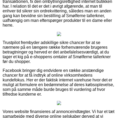
transaktionen, fx den ombytningsrettighed internet butikken
har. I relation til det er det i øvrigt afgørende, at man til
enhver tid sikrer sin ordrekvittering, således man en anden
gang kan bevidne sin bestilling af Smølferne tallerkner,
uafhængig om man efterspørger produkter til en dame eller
herre.
Trustpilot frembyder adskillige sikre chancer for at se
nærmere på en længere række forhenværende brugeres
betragtninger og herved er det anbefalelsesværdigt, at du
tager et kig på e-shoppens omtaler af Smølferne tallerkner
før du shopper.
Facebook bringer dig endvidere en række anstændige
chancer for at få indtryk af online virksomhedens
kundefokus. Her er der faktisk internet varehuse hvor det er
muligt at formulere en bedømmelse af deres købsoplevelse,
som på samme måde burde bruges til vurdering af hvor
tilfredse kunderne er.
Vores website finansieres af annonceindtægter. Vi har et tæt
samarbejde med diverse online selskaber derved at vi