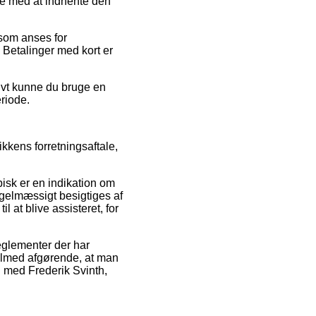
ide med at indhente den
 som anses for
. Betalinger med kort er
tivt kunne du bruge en
riode.
kkens forretningsaftale,
ypisk er en indikation om
egelmæssigt besigtiges af
 at blive assisteret, for
eglementer der har
 tilmed afgørende, at man
 med Frederik Svinth,