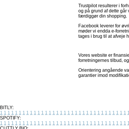
Trustpilot resulterer i f
og på grund af dette går 
færdiggør din shopping.
Facebook leverer for øvri
møder vi endda e-forretn
tages i brug til at afveje
Vores website er finansie
forretningernes tilbud, 
Orientering angående var
garantier imod modifikati
BITLY:
1
1
1
1
1
1
1
1
1
1
1
1
1
1
1
1
1
1
1
1
1
1
1
1
1
1
1
1
1
1
1
1
1
1
SPOTIFY:
1
1
1
1
1
1
1
1
1
1
1
1
1
1
1
1
1
1
1
1
1
1
1
1
1
1
1
1
1
1
1
1
1
1
CUTTLY BIO: