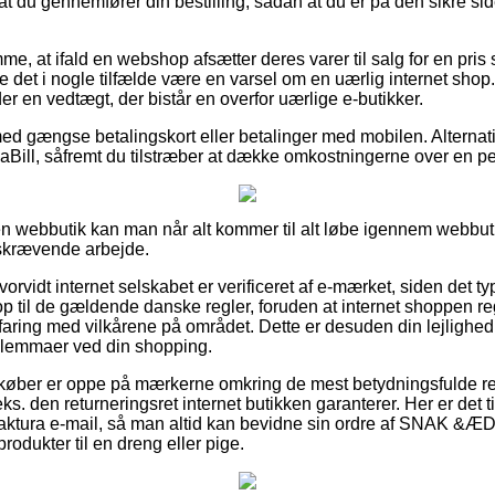
 at du gennemfører din bestilling, sådan at du er på den sikre s
me, at ifald en webshop afsætter deres varer til salg for en pris
e det i nogle tilfælde være en varsel om en uærlig internet shop
er en vedtægt, der bistår en overfor uærlige e-butikker.
 med gængse betalingskort eller betalinger med mobilen. Alterna
aBill, såfremt du tilstræber at dække omkostningerne over en pe
 webbutik kan man når alt kommer til alt løbe igennem webbuti
idskrævende arbejde.
hvorvidt internet selskabet er verificeret af e-mærket, siden det t
op til de gældende danske regler, foruden at internet shoppen r
aring med vilkårene på området. Dette er desuden din lejlighed til
dilemmaer ved din shopping.
 køber er oppe på mærkerne omkring de mest betydningsfulde r
eks. den returneringsret internet butikken garanterer. Her er det
ktura e-mail, så man altid kan bevidne sin ordre af SNAK &ÆD
odukter til en dreng eller pige.