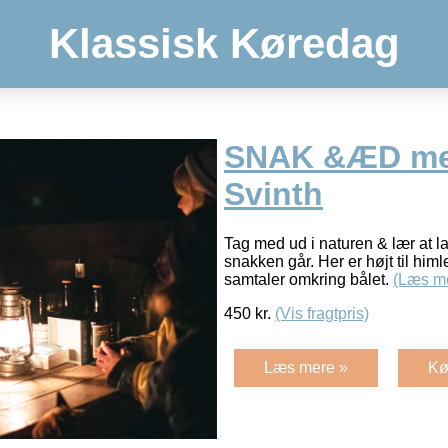
Klassisk Køredag
SNAK &ÆD med
Svinth
Tag med ud i naturen & lær at 
snakken går. Her er højt til himl
samtaler omkring bålet.
(Læs m
450
kr.
(Vis fragtpris)
Læs mere »
Kø