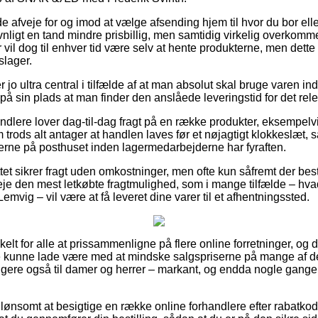
fveje for og imod at vælge afsending hjem til hvor du bor eller
ligt en tand mindre prisbillig, men samtidig virkelig overkomm
vil dog til enhver tid være selv at hente produkterne, men dette
slager.
jo ultra central i tilfælde af at man absolut skal bruge varen inde
å sin plads at man finder den anslåede leveringstid for det rel
dlere lover dag-til-dag fragt på en række produkter, eksem
trods alt antager at handlen laves før et nøjagtigt klokkeslæt, 
arerne på posthuset inden lagermedarbejderne har fyraften.
et sikrer fragt uden omkostninger, men ofte kun såfremt der bestil
e den mest letkøbte fragtmulighed, som i mange tilfælde – hv
emvig – vil være at få leveret dine varer til et afhentningssted.
kelt for alle at prissammenligne på flere online forretninger, og 
 kunne lade være med at mindske salgspriserne på mange af der
igere også til damer og herrer – markant, og endda nogle gange
ønsomt at besigtige en række online forhandlere efter raba