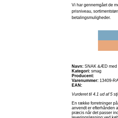
Vi har gennemgået de mes
prisniveau, sortimentstø
betalingsmuligheder.
Navn:
SNAK &ÆD med Fr
Kategori:
smag
Producent:
Varenummer:
13409-R
EAN:
Vurderet til
4.1
ud af 5 st
En række forretninger på 
anvendt er efterhånden at
præcis når det passer ind
leveringsløsning ved k