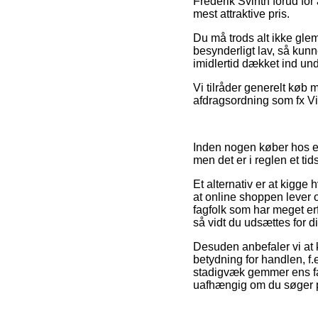
Frederik Svinth forud for
mest attraktive pris.
Du må trods alt ikke glem
besynderligt lav, så kunn
imidlertid dækket ind und
Vi tilråder generelt køb
afdragsordning som fx Vi
Inden nogen køber hos en
men det er i reglen et t
Et alternativ er at kigge 
at online shoppen lever 
fagfolk som har meget erf
så vidt du udsættes for 
Desuden anbefaler vi at
betydning for handlen, f.
stadigvæk gemmer ens fa
uafhængig om du søger pr