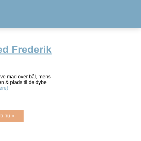
 Frederik
lave mad over bål, mens
en & plads til de dybe
ere)
b nu »