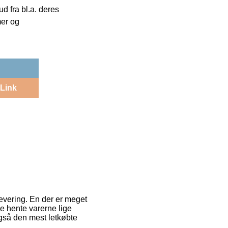
 fra bl.a. deres
mer og
Link
levering. En der er meget
ne hente varerne lige
også den mest letkøbte