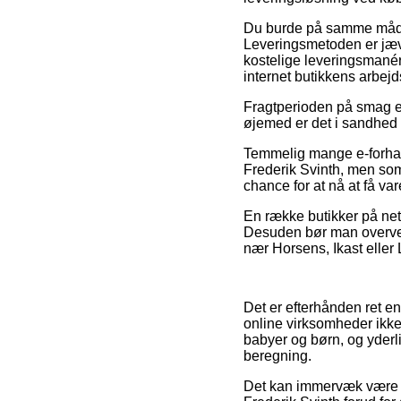
Du burde på samme måde a
Leveringsmetoden er jævn
kostelige leveringsmanér 
internet butikkens arbejd
Fragtperioden på smag er 
øjemed er det i sandhed p
Temmelig mange e-forhan
Frederik Svinth, men som 
chance for at nå at få v
En række butikker på nett
Desuden bør man overvej
nær Horsens, Ikast eller L
Det er efterhånden ret en
online virksomheder ikke
babyer og børn, og yderl
beregning.
Det kan immervæk være l