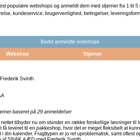
t populære webshops og anmeldt dem med stjerner fra 1 til 5 ud
rrelse, kundeservice, brugervenlighed, betingelser, leveringsfor
Bedst anmeldte webshops
Webshop
Stjerner
ederik Svinth
AA
jerner baseret på
29
anmeldelser
nettet tilbyder nu om stunder en række forskellige løsninger til 
 få leveret til en pakkeshop, hvor det er meget fleksibelt at kun
 i din kalender. Fragttypen er jo ret uproblematisk, samt oftest 
øb af SNAK &ÆD med Frederik Svinth.