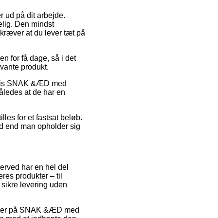
 ud på dit arbejde.
elig. Den mindst
 kræver at du lever tæt på
n for få dage, så i det
evante produkt.
pelvis SNAK &ÆD med
således at de har en
les for et fastsat beløb.
ad end man opholder sig
derved har en hel del
es produkter – til
 sikre levering uden
tkoder på SNAK &ÆD med