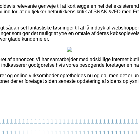
orholdsvis relevante genveje til at kortlægge en hel del eksister
vi ind for, at du tjekker netbutikkens kritik af SNAK &ÆD med Fr
gt sådan set fantastiske løsninger til at få indtryk af webshopp
inger som gør det muligt at ytre en omtale af deres købsopleve
 hvor glade kunderne er.
ret af annoncer. Vi har samarbejder med adskillige internet butik
og indkasserer godtgørelse hvis vores besøgende foretager en ha
er og online virksomheder opretholdes nu og da, men det er umul
oner der er foretaget siden seneste opdatering af sidens oplysni
1
1
1
1
1
1
1
1
1
1
1
1
1
1
1
1
1
1
1
1
1
1
1
1
1
1
1
1
1
1
1
1
1
1
1
1
1
1
1
1
1
1
1
1
1
1
1
1
1
1
1
1
1
1
1
1
1
1
1
1
1
1
1
1
1
1
1
1
1
1