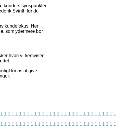
ende kunders synspunkter
ederik Svinth før du
ens kundefokus. Her
lse, som ydermere bør
ker hvori vi fremviser
ndel.
igt for os at give
nger.
1
1
1
1
1
1
1
1
1
1
1
1
1
1
1
1
1
1
1
1
1
1
1
1
1
1
1
1
1
1
1
1
1
1
1
1
1
1
1
1
1
1
1
1
1
1
1
1
1
1
1
1
1
1
1
1
1
1
1
1
1
1