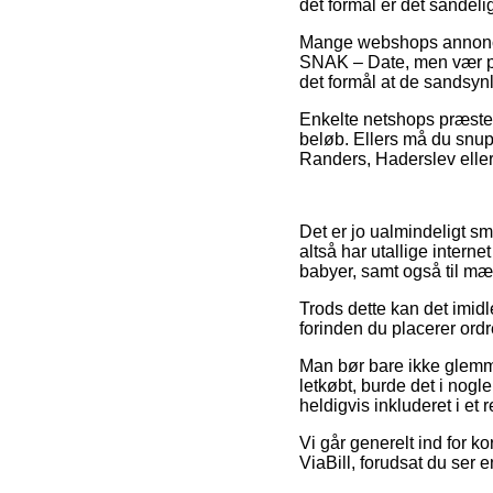
det formål er det sandeli
Mange webshops annoncer
SNAK – Date, men vær på
det formål at de sandsynl
Enkelte netshops præstere
beløb. Ellers må du snu
Randers, Haderslev eller 
Det er jo ualmindeligt sme
altså har utallige intern
babyer, samt også til mæ
Trods dette kan det imid
forinden du placerer ordr
Man bør bare ikke glemme,
letkøbt, burde det i nogl
heldigvis inkluderet i et
Vi går generelt ind for ko
ViaBill, forudsat du ser 