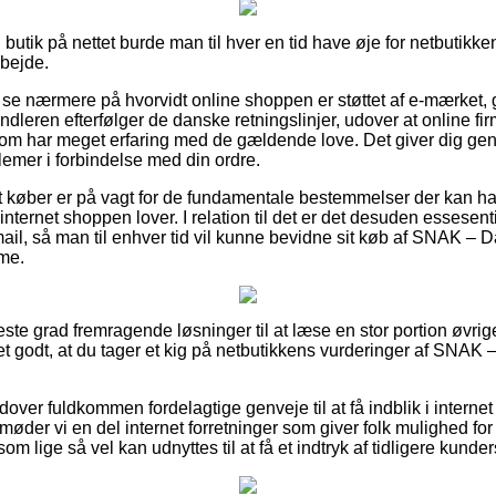
butik på nettet burde man til hver en tid have øje for netbutikke
rbejde.
se nærmere på hvorvidt online shoppen er støttet af e-mærket, g
andleren efterfølger de danske retningslinjer, udover at online fi
 har meget erfaring med de gældende love. Det giver dig genvej
lemer i forbindelse med din ordre.
 at køber er på vagt for de fundamentale bestemmelser der kan ha
k internet shoppen lover. I relation til det er det desuden essese
ail, så man til enhver tid vil kunne bevidne sit køb af SNAK – 
ame.
jeste grad fremragende løsninger til at læse en stor portion øvr
et godt, at du tager et kig på netbutikkens vurderinger af SNAK –
ver fuldkommen fordelagtige genveje til at få indblik i intern
øder vi en del internet forretninger som giver folk mulighed for a
m lige så vel kan udnyttes til at få et indtryk af tidligere kunder