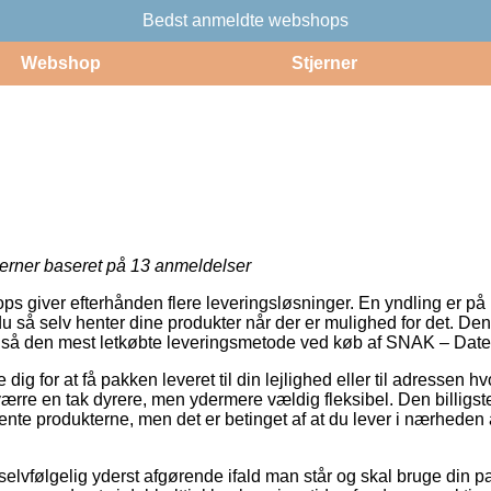
Bedst anmeldte webshops
Webshop
Stjerner
jerner baseret på
13
anmeldelser
ops giver efterhånden flere leveringsløsninger. En yndling er p
u så selv henter dine produkter når der er mulighed for det. De
også den mest letkøbte leveringsmetode ved køb af SNAK – Date
 dig for at få pakken leveret til din lejlighed eller til adressen h
ærre en tak dyrere, men ydermere vældig fleksibel. Den billigst
ente produkterne, men det er betinget af at du lever i nærheden
 selvfølgelig yderst afgørende ifald man står og skal bruge din 