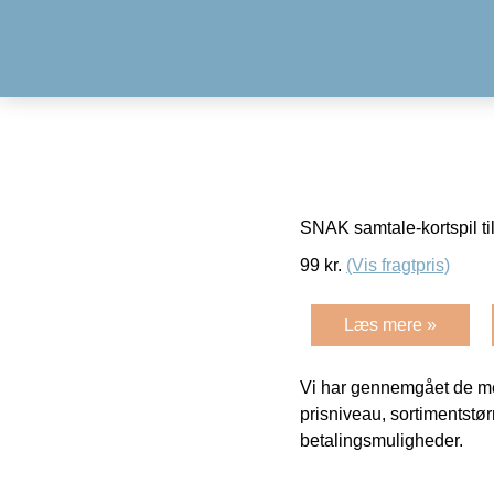
SNAK samtale-kortspil til
99
kr.
(Vis fragtpris)
Læs mere »
Vi har gennemgået de mes
prisniveau, sortimentstø
betalingsmuligheder.