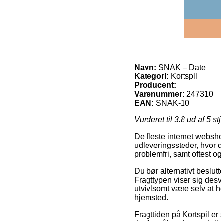
Navn:
SNAK – Date
Kategori:
Kortspil
Producent:
Varenummer:
247310
EAN:
SNAK-10
Vurderet til
3.8
ud af 5 st
De fleste internet websh
udleveringssteder, hvor d
problemfri, samt oftest 
Du bør alternativt beslutte
Fragttypen viser sig desv
utvivlsomt være selv at h
hjemsted.
Fragttiden på Kortspil er