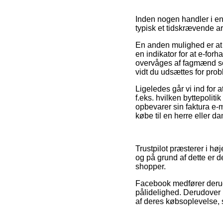
Inden nogen handler i en 
typisk et tidskrævende a
En anden mulighed er at 
en indikator for at e-forh
overvåges af fagmænd som
vidt du udsættes for prob
Ligeledes går vi ind for
f.eks. hvilken byttepoliti
opbevarer sin faktura e-m
købe til en herre eller d
Trustpilot præsterer i hø
og på grund af dette er d
shopper.
Facebook medfører derudo
pålidelighed. Derudover m
af deres købsoplevelse, so