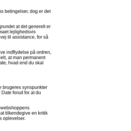
ns betingelser, dog er det
rundet at det generelt er
rmaet lejlighedsvis
 til assistance, for så
ve indflydelse på ordren,
ntielt, at man permanent
Date, hvad end du skal
ige brugeres synspunkter
 Date forud for at du
et webshoppens
t tilkendegive en kritik
s oplevelser.