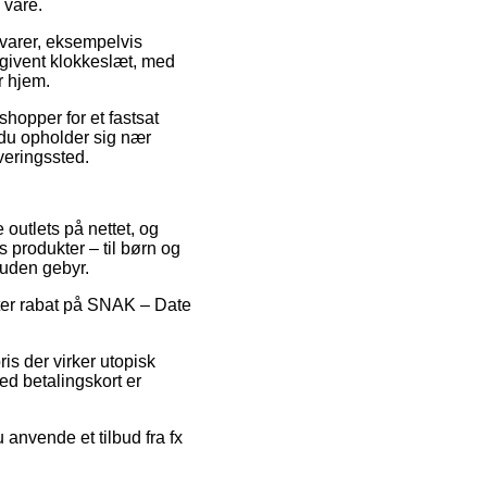
 vare.
varer, eksempelvis
givent klokkeslæt, med
r hjem.
hopper for et fastsat
du opholder sig nær
veringssted.
 outlets på nettet, og
s produkter – til børn og
 uden gebyr.
fter rabat på SNAK – Date
is der virker utopisk
ed betalingskort er
 anvende et tilbud fra fx