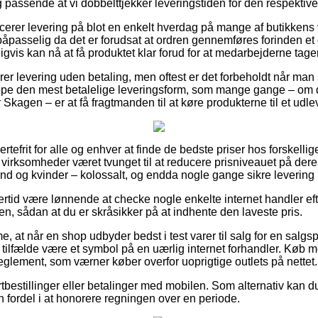
g passende at vi dobbelttjekker leveringstiden for den respektive
er levering på blot en enkelt hverdag på mange af butikkens 
passelig da det er forudsat at ordren gennemføres forinden et 
igvis kan nå at få produktet klar forud for at medarbejderne tage
r levering uden betaling, men oftest er det forbeholdt når man s
ppe den mest betalelige leveringsform, som mange gange – om 
Skagen – er at få fragtmanden til at køre produkterne til et udle
rtefrit for alle og enhver at finde de bedste priser hos forskellige
et virksomheder været tvunget til at reducere prisniveauet på dere
nd og kvinder – kolossalt, og endda nogle gange sikre levering
lertid være lønnende at checke nogle enkelte internet handler e
en, sådan at du er skråsikker på at indhente den laveste pris.
 at når en shop udbyder bedst i test varer til salg for en salgspr
e tilfælde være et symbol på en uærlig internet forhandler. Køb m
 reglement, som værner køber overfor uoprigtige outlets på nettet.
rtbestillinger eller betalinger med mobilen. Som alternativ kan du
en fordel i at honorere regningen over en periode.