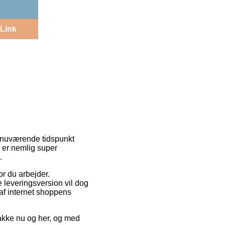
Link
å nuværende tidspunkt
n er nemlig super
.
vor du arbejder.
e leveringsversion vil dog
 af internet shoppens
pakke nu og her, og med