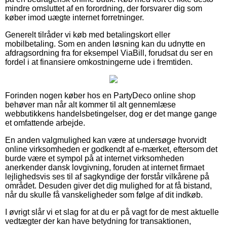
mindre omsluttet af en forordning, der forsvarer dig som
køber imod uægte internet forretninger.
Generelt tilråder vi køb med betalingskort eller
mobilbetaling. Som en anden løsning kan du udnytte en
afdragsordning fra for eksempel ViaBill, forudsat du ser en
fordel i at finansiere omkostningerne ude i fremtiden.
Forinden nogen køber hos en PartyDeco online shop
behøver man når alt kommer til alt gennemlæse
webbutikkens handelsbetingelser, dog er det mange gange
et omfattende arbejde.
En anden valgmulighed kan være at undersøge hvorvidt
online virksomheden er godkendt af e-mærket, eftersom det
burde være et sympol på at internet virksomheden
anerkender dansk lovgivning, foruden at internet firmaet
lejlighedsvis ses til af sagkyndige der forstår vilkårene på
området. Desuden giver det dig mulighed for at få bistand,
når du skulle få vanskeligheder som følge af dit indkøb.
I øvrigt slår vi et slag for at du er på vagt for de mest aktuelle
vedtægter der kan have betydning for transaktionen,