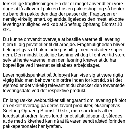
forskellige fragtløsninger. En der er meget anvendt er i vore
dage at få afleveret pakken hos en pakkeshop, og så henter
du bare din pakke den dag der passer dig. Fragttypen er
nemlig virkelig smart, og endda ligeledes den mest letkøbte
leveringsmulighed ved køb af Snefnug Ophæng Blomst 10
stk..
Du kunne omvendt overveje at bestille varerne til levering
hjem til dig privat eller til dit arbejde. Fragtmuligheden bliver
beklageligvis et hak mindre prisbillig, men endvidere super
nem. Den mindst kostelige løsning vil dog til enhver tid være
selv at hente varerne, men den løsning kræver at du har
bopæl lige ved internet selskabets arbejdslager.
Leveringstidspunktet på Julepynt kan vise sig at være rigtig
vigtig ifald man behøver din ordre inden for kort tid, så i det
øjemed er det virkelig relevant at du checker den forventede
leveringsdato ved det respektive produkt.
En lang række webbutikker stiller garanti om levering på blot
en enkelt hverdag på deres favorit produkter, eksempelvis
Snefnug Ophæng Blomst 10 stk., men som trods alt er
forudsat at ordren laves forud for et aftalt tidspunkt, således
at de med sikkerhed kan nå at få varen sendt afsted forinden
pakkepersonalet har fyraften.