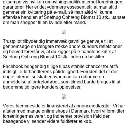
eksempelvis hvilken ombytningspolitik internet forretningen
garanterer. Her er det ydermere essesentielt, at man altid
gemmer sin kvittering på e-mail, så man altid vil kunne
eftervise handlen af Snefnug Ophæng Blomst 10 stk., uanset
om man shopper til en kvinde eller mand.
Trustpilot tilbyder dig immervæk gavnlige genveje til at
gennemsøge en længere række andre kunders reflektioner
og herved foreslår vi, at du kigger på e-handlens kritik af
Snefnug Ophæng Blomst 10 stk. inden du bestiller.
Facebook bringer dig tillige tilpas stabile chancer for at få
indsigt i e-forhandlerens pålidelighed. Foruden det er der
nogle internet selskaber hvor man kan udforme en
anmeldelse af ordreforløbet, som tilmed burde bruges til at
bedømme tidligere kunders oplevelser.
Vores hjemmeside er finansieret af annonceindtægter. Vi har
aftaler med mange online shops i Danmark hvori vi formidler
forretningernes varer, og indhenter provision ifald den
besøgende vi sender videre fuldfører et køb.