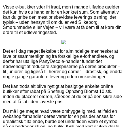
Visse e-butikker yder fri fragt, men i mange tilfælde gælder
det kun hvis du handler for en konkret sum. Som alternativ
kan du gribe den mest prisbevidste leveringsløsning, der
typisk – uden hensyn til om du er ved Silkeborg,
Smørumnedre eller Vejen – vil være at få dem til at køre din
ordre til et udleveringssted.
Det er i dag meget fleksibelt for almindelige mennesker at
lave prissammenligning fra forskellige e-forhandlere, og
derfor har utallige PartyDeco e-handler fundet det
nødvendigt at reducere salgspriserne på deres produkter –
til juniorer, og ligeså til herrer og damer – drastisk, og endda
nogle gange garantere levering uden omkostninger.
Det kan trods alt blive nyttigt at besigtige enkelte online
butikker efter rabat på Snefnug Ophæng Blomst 10 stk.
inden du placerer ordren, således at du er på den sikre side
med at få fat i den laveste pris.
Du må lige meget hvad være omhyggelig med, at ifald en
webshop forhandler deres varer for en pris der anses for
urealistisk tiltalende, burde det undertiden være et symbol
på en bedragerisk online butik. Køb med kort er ikke desto