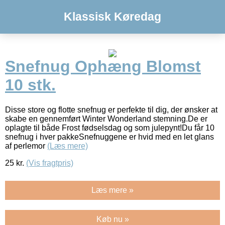
Klassisk Køredag
Snefnug Ophæng Blomst
10 stk.
Disse store og flotte snefnug er perfekte til dig, der ønsker at
skabe en gennemført Winter Wonderland stemning.De er
oplagte til både Frost fødselsdag og som julepynt!Du får 10
snefnug i hver pakkeSnefnuggene er hvid med en let glans
af perlemor
(Læs mere)
25
kr.
(Vis fragtpris)
Læs mere »
Køb nu »