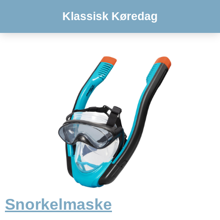
Klassisk Køredag
Snorkelmaske