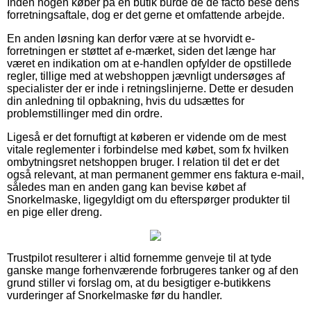
Inden nogen køber på en butik burde de de facto bese dens
forretningsaftale, dog er det gerne et omfattende arbejde.
En anden løsning kan derfor være at se hvorvidt e-
forretningen er støttet af e-mærket, siden det længe har
været en indikation om at e-handlen opfylder de opstillede
regler, tillige med at webshoppen jævnligt undersøges af
specialister der er inde i retningslinjerne. Dette er desuden
din anledning til opbakning, hvis du udsættes for
problemstillinger med din ordre.
Ligeså er det fornuftigt at køberen er vidende om de mest
vitale reglementer i forbindelse med købet, som fx hvilken
ombytningsret netshoppen bruger. I relation til det er det
også relevant, at man permanent gemmer ens faktura e-mail,
således man en anden gang kan bevise købet af
Snorkelmaske, ligegyldigt om du efterspørger produkter til
en pige eller dreng.
Trustpilot resulterer i altid fornemme genveje til at tyde
ganske mange forhenværende forbrugeres tanker og af den
grund stiller vi forslag om, at du besigtiger e-butikkens
vurderinger af Snorkelmaske før du handler.