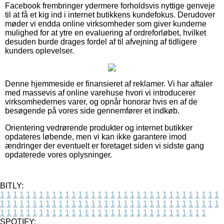
Facebook frembringer ydermere forholdsvis nyttige genveje
til at få et kig ind i internet butikkens kundefokus. Derudover
møder vi endda online virksomheder som giver kunderne
mulighed for at ytre en evaluering af ordreforløbet, hvilket
desuden burde drages fordel af til afvejning af tidligere
kunders oplevelser.
Denne hjemmeside er finansieret af reklamer. Vi har aftaler
med massevis af online varehuse hvori vi introducerer
virksomhedernes varer, og opnår honorar hvis en af de
besøgende på vores side gennemfører et indkøb.
Orientering vedrørende produkter og internet butikker
opdateres løbende, men vi kan ikke garantere imod
ændringer der eventuelt er foretaget siden vi sidste gang
opdaterede vores oplysninger.
BITLY:
1
1
1
1
1
1
1
1
1
1
1
1
1
1
1
1
1
1
1
1
1
1
1
1
1
1
1
1
1
1
1
1
1
1
1
1
1
1
1
1
1
1
1
1
1
1
1
1
1
1
1
1
1
1
1
1
1
1
1
1
1
1
1
1
1
1
1
1
1
1
1
1
1
1
1
1
1
1
1
1
1
1
1
1
1
1
1
1
1
1
1
1
1
1
1
1
1
1
1
1
SPOTIFY: