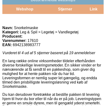
Webshop
Stjerner
Link
Navn:
Snorkelmaske
Kategori:
Leg & Spil > Legetøj > Vandlegetøj
Producent:
Varenummer:
17610
EAN:
6942138983777
Vurderet til
4
ud af 5 stjerner baseret på
19
anmeldelser
En lang række online virksomheder tildeler efterhånden
diverse forskellige leveringsmetoder. En sikker vinder er for
nærværende at få sendt til en pakkeshop, som giver dig
mulighed for at hente pakken når du har tid.
Leveringsformen er nemlig super let gængelig, og endda
tilmed den prisbilligste leveringsløsning ved køb af
Snorkelmaske.
Du kan derudover foretrække at bestille pakken til levering
hjem til hvor du bor eller til når du er på job. Leveringstypen
er gerne en smule dyrere, men til gengæld yderst smertefri.