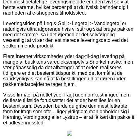
Den mest betalelige leveringsmetode er uden tvivl selv at
hente varerne, hvilket beroer på at du fysisk befinder dig i
nærheden af e-shoppens tilholdssted.
Leveringstiden på Leg & Spil > Legetøj > Vandlegetøj er
naturligvis ultra afgørende hvis vi står og skal bruge pakken
med det samme, så i det øjemed er det selvfølgelig
væsentligt at vi ser den estimerede leveringsdato ved det
vedkommende produkt.
Flere internet virksomheder yder dag-til-dag levering på
mange af butikkens varer, eksempelvis Snorkelmaske, men
vær påpasselig da det afhænger af at orden realiseres
tidligere end et bestemt tidspunkt, med det formål at de
sandsynligvis kan nå at få bestillingen ud af døren inden
pakkemedarbejderne tager hjem.
Visse firmaer på nettet yder fragt uden omkostninger, men i
de fleste tilfælde forudsætter det at der bestilles for en
bestemt sum. Desuden burde du gribe den mest letkøbte
form for fragt, som ofte – ligegyldigt om man opholder sig i
Herning, Vordingborg eller Lystrup – er at få kørt din pakke til
et udleveringssted.