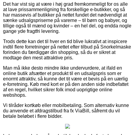
Det har vist sig at være i høj grad fremkommeligt for os alle
at lave prissammenligning fra forskellige e-butikker, og så
har massevis af butikker på nettet fundet det nødvendigt at
sænke udsalgspriserne på varerne – til børn og babyer, og
tillige også til mænd og kvinder – en hel del, og endda nogle
gange yde fragtfri levering.
Trods dette kan det til hver en tid blive lukrativt at inspicere
indtil flere forretninger på nettet efter tilbud på Snorkelmaske
forinden du færdiggør din shopping, så du er sikret at
modtage den mest attraktive pris.
Man må ikke desto mindre ikke undervurdere, at ifald en
online butik afsætter et produkt til en udsalgspris som er
enormt attraktiv, så kunne det tit være et bevis på en uærlig
e-forretning. Køb med kort er på den anden side indbefattet
af en regel, hvilket sikrer folk imod uoprigtige online
webshops.
Vi tilråder kortkøb eller mobilbetaling. Som alternativ kunne
du anvende et afdragstilbud fra fx ViaBill, såfremt du vil
betale beløbet i flere bidder.