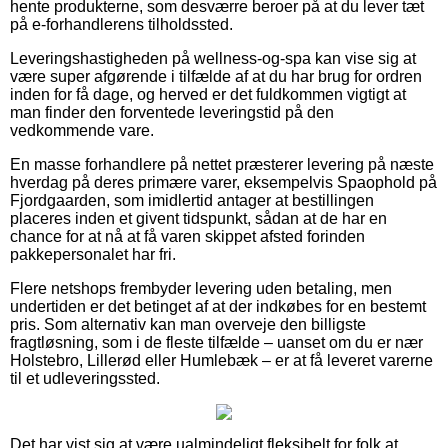
hente produkterne, som desværre beroer på at du lever tæt
på e-forhandlerens tilholdssted.
Leveringshastigheden på wellness-og-spa kan vise sig at
være super afgørende i tilfælde af at du har brug for ordren
inden for få dage, og herved er det fuldkommen vigtigt at
man finder den forventede leveringstid på den
vedkommende vare.
En masse forhandlere på nettet præsterer levering på næste
hverdag på deres primære varer, eksempelvis Spaophold på
Fjordgaarden, som imidlertid antager at bestillingen
placeres inden et givent tidspunkt, sådan at de har en
chance for at nå at få varen skippet afsted forinden
pakkepersonalet har fri.
Flere netshops frembyder levering uden betaling, men
undertiden er det betinget af at der indkøbes for en bestemt
pris. Som alternativ kan man overveje den billigste
fragtløsning, som i de fleste tilfælde – uanset om du er nær
Holstebro, Lillerød eller Humlebæk – er at få leveret varerne
til et udleveringssted.
Det har vist sig at være ualmindeligt fleksibelt for folk at