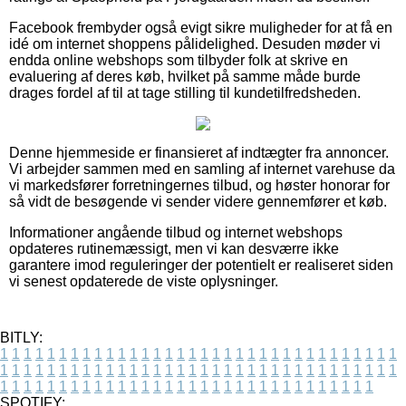
Facebook frembyder også evigt sikre muligheder for at få en
idé om internet shoppens pålidelighed. Desuden møder vi
endda online webshops som tilbyder folk at skrive en
evaluering af deres køb, hvilket på samme måde burde
drages fordel af til at tage stilling til kundetilfredsheden.
Denne hjemmeside er finansieret af indtægter fra annoncer.
Vi arbejder sammen med en samling af internet varehuse da
vi markedsfører forretningernes tilbud, og høster honorar for
så vidt de besøgende vi sender videre gennemfører et køb.
Informationer angående tilbud og internet webshops
opdateres rutinemæssigt, men vi kan desværre ikke
garantere imod reguleringer der potentielt er realiseret siden
vi senest opdaterede de viste oplysninger.
BITLY:
1
1
1
1
1
1
1
1
1
1
1
1
1
1
1
1
1
1
1
1
1
1
1
1
1
1
1
1
1
1
1
1
1
1
1
1
1
1
1
1
1
1
1
1
1
1
1
1
1
1
1
1
1
1
1
1
1
1
1
1
1
1
1
1
1
1
1
1
1
1
1
1
1
1
1
1
1
1
1
1
1
1
1
1
1
1
1
1
1
1
1
1
1
1
1
1
1
1
1
1
SPOTIFY: