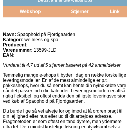
Bedst anmeldte webshops
Webshop
Stjerner
Link
Navn:
Spaophold på Fjordgaarden
Kategori:
wellness-og-spa
Producent:
Varenummer:
13599-JLD
EAN:
Vurderet til
4.7
ud af 5 stjerner baseret på
42
anmeldelser
Temmelig mange e-shops tilbyder i dag en række forskellige
leveringsmodeller. En af de mest almindelige er p.t.
pakkeshops, hvor du så nemt kan hente din nyindkøbte vare
når det passer ind i din kalender. Leveringsmetoden er altså
rigtig fleksibel, og oftest endda den billigste leveringsversion
ved køb af Spaophold på Fjordgaarden.
Du burde lige så vel afveje for og imod at få ordren bragt til
din lejlighed eller hus eller ud til dit arbejdes adresse.
Fragtmetoden er som oftest en tand dyrere, men ydermere
ultra let. Den mindst kostelige løsning er utvivlsomt selv at