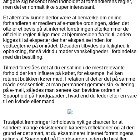
alt gøre sig bekendt med indholdet af forhandlerens regler,
men det er normalt ikke super interessant.
Et alternativ kunne derfor være at bemærke om online
forhandleren er medlem af e-mærke ordningen, siden det
ofte er et bevis på at internet forretningen efterkommer de
officielle regler, tillige med at hjemmesiden fra tid til anden
kigges til af eksperter der har ekspertise inden for
vedtægterne på området. Desuden tilbydes du lejlighed til
opbakning, for så vidt du møder vanskeligheder i forbindelse
med din bestilling.
Tilmed foreslåes det at du er sat ind i de mest relevante
forhold der kan influere på købet, for eksempel hvilken
returret butikken kører med. I relation til det er det på samme
måde essesentielt, at man permanent gemmer sin kvittering
på e-mail, således man senere kan bevidne ordren af
Spaophold på Fjordgaarden, hvad end du leder efter en vare
til en kvinde eller mand.
Trustpilot frembringer forholdsvis nyttige chancer for at
sondere mange eksisterende køberes reflektioner og af den
grund er det smart, at du eksaminerer internet forretningens
ratings af Spaophold på Fjordgaarden inden du bestiller.