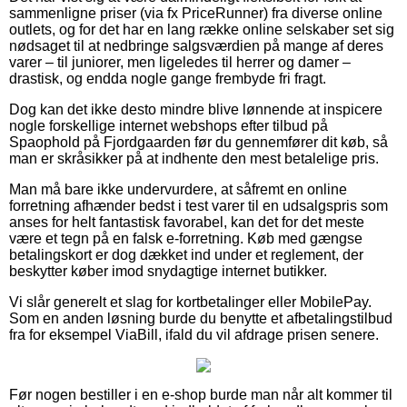
sammenligne priser (via fx PriceRunner) fra diverse online
outlets, og for det har en lang række online selskaber set sig
nødsaget til at nedbringe salgsværdien på mange af deres
varer – til juniorer, men ligeledes til herrer og damer –
drastisk, og endda nogle gange frembyde fri fragt.
Dog kan det ikke desto mindre blive lønnende at inspicere
nogle forskellige internet webshops efter tilbud på
Spaophold på Fjordgaarden før du gennemfører dit køb, så
man er skråsikker på at indhente den mest betalelige pris.
Man må bare ikke undervurdere, at såfremt en online
forretning afhænder bedst i test varer til en udsalgspris som
anses for helt fantastisk favorabel, kan det for det meste
være et tegn på en falsk e-forretning. Køb med gængse
betalingskort er dog dækket ind under et reglement, der
beskytter køber imod snydagtige internet butikker.
Vi slår generelt et slag for kortbetalinger eller MobilePay.
Som en anden løsning burde du benytte et afbetalingstilbud
fra for eksempel ViaBill, ifald du vil afdrage prisen senere.
Før nogen bestiller i en e-shop burde man når alt kommer til