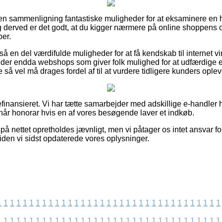
den sammenligning fantastiske muligheder for at eksaminere en he
 derved er det godt, at du kigger nærmere på online shoppens 
er.
å en del værdifulde muligheder for at få kendskab til internet 
der endda webshops som giver folk mulighed for at udfærdige 
så vel må drages fordel af til at vurdere tidligere kunders oplev
inansieret. Vi har tætte samarbejder med adskillige e-handler hv
pnår honorar hvis en af vores besøgende laver et indkøb.
på nettet opretholdes jævnligt, men vi påtager os intet ansvar fo
siden vi sidst opdaterede vores oplysninger.
1
1
1
1
1
1
1
1
1
1
1
1
1
1
1
1
1
1
1
1
1
1
1
1
1
1
1
1
1
1
1
1
1
1
1
1
1
1
1
1
1
1
1
1
1
1
1
1
1
1
1
1
1
1
1
1
1
1
1
1
1
1
1
1
1
1
1
1
1
1