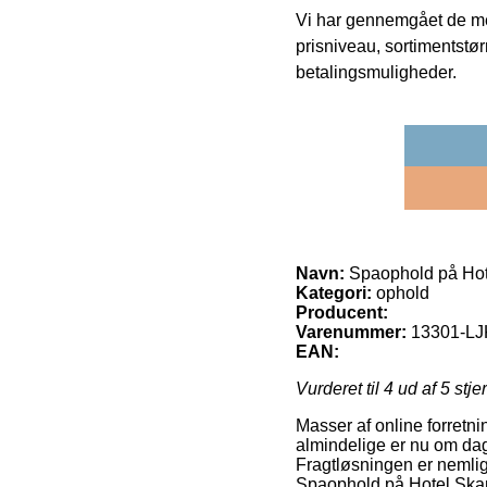
Vi har gennemgået de mes
prisniveau, sortimentstø
betalingsmuligheder.
Navn:
Spaophold på Ho
Kategori:
ophold
Producent:
Varenummer:
13301-LJ
EAN:
Vurderet til
4
ud af 5 stje
Masser af online forretni
almindelige er nu om dag
Fragtløsningen er nemlig
Spaophold på Hotel Ska