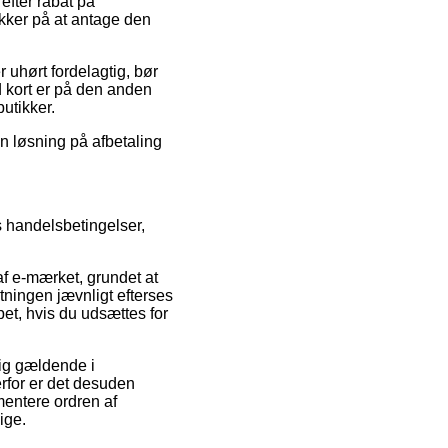
 efter rabat på
kker på at antage den
r uhørt fordelagtig, bør
 kort er på den anden
utikker.
 en løsning på afbetaling
 handelsbetingelser,
f e-mærket, grundet at
tningen jævnligt efterses
pet, hvis du udsættes for
sig gældende i
erfor er det desuden
umentere ordren af
ige.