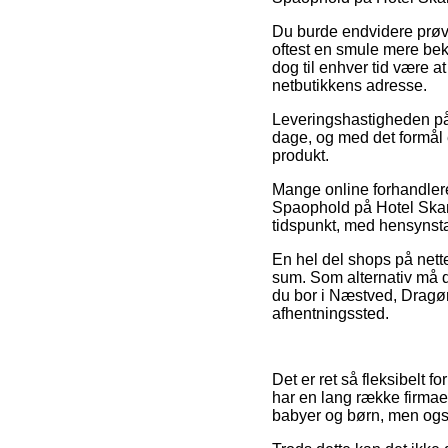
Du burde endvidere prøve 
oftest en smule mere bek
dog til enhver tid være 
netbutikkens adresse.
Leveringshastigheden på 
dage, og med det formål e
produkt.
Mange online forhandlere
Spaophold på Hotel Skan
tidspunkt, med hensynstage
En hel del shops på nette
sum. Som alternativ må 
du bor i Næstved, Dragør e
afhentningssted.
Det er ret så fleksibelt 
har en lang række firmaer
babyer og børn, men også