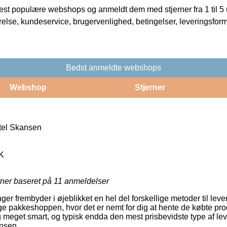
t populære webshops og anmeldt dem med stjerner fra 1 til 5 ud
rrelse, kundeservice, brugervenlighed, betingelser, leveringsfor
Bedst anmeldte webshops
Webshop
Stjerner
tel Skansen
K
rner baseret på
11
anmeldelser
nger frembyder i øjeblikket en hel del forskellige metoder til lev
e pakkeshoppen, hvor det er nemt for dig at hente de købte prod
 meget smart, og typisk endda den mest prisbevidste type af lev
nsen.