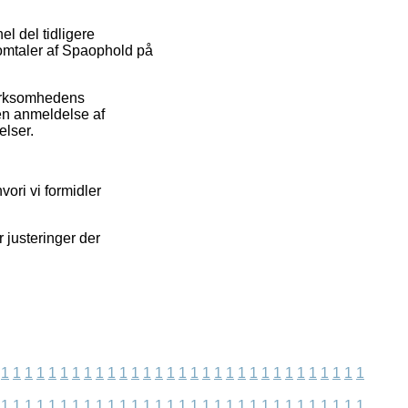
l del tidligere
omtaler af Spaophold på
virksomhedens
en anmeldelse af
elser.
ori vi formidler
r justeringer der
1
1
1
1
1
1
1
1
1
1
1
1
1
1
1
1
1
1
1
1
1
1
1
1
1
1
1
1
1
1
1
1
1
1
1
1
1
1
1
1
1
1
1
1
1
1
1
1
1
1
1
1
1
1
1
1
1
1
1
1
1
1