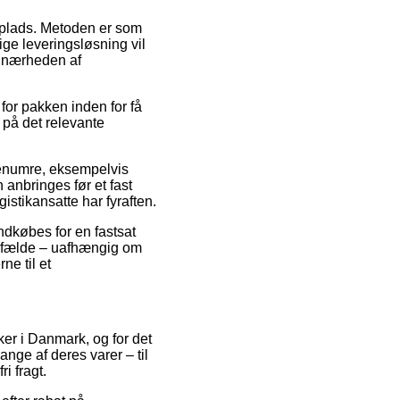
jdsplads. Metoden er som
ge leveringsløsning vil
i nærheden af
for pakken inden for få
g på det relevante
renumre, eksempelvis
anbringes før et fast
gistikansatte har fyraften.
ndkøbes for en fastsat
ilfælde – uafhængig om
ne til et
kker i Danmark, og for det
nge af deres varer – til
i fragt.