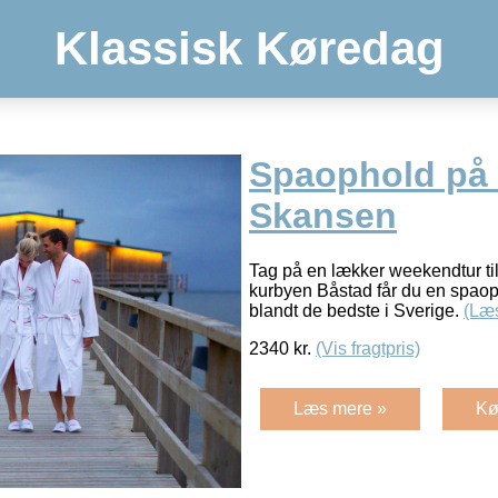
Klassisk Køredag
Spaophold på 
Skansen
Tag på en lækker weekendtur ti
kurbyen Båstad får du en spaopl
blandt de bedste i Sverige.
(Læ
2340
kr.
(Vis fragtpris)
Læs mere »
Kø