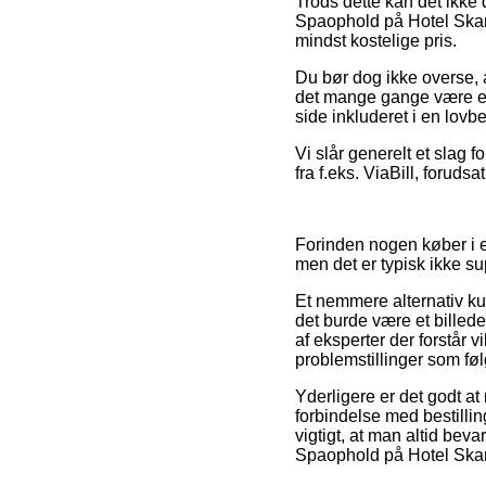
Trods dette kan det ikke 
Spaophold på Hotel Skan
mindst kostelige pris.
Du bør dog ikke overse, a
det mange gange være en 
side inkluderet i en lov
Vi slår generelt et slag f
fra f.eks. ViaBill, forud
Forinden nogen køber i 
men det er typisk ikke su
Et nemmere alternativ k
det burde være et billede
af eksperter der forstår v
problemstillinger som føl
Yderligere er det godt at
forbindelse med bestillin
vigtigt, at man altid bev
Spaophold på Hotel Skans