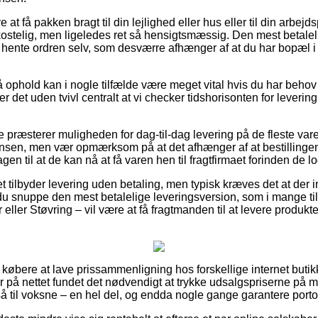
at få pakken bragt til din lejlighed eller hus eller til din arbe
ostelig, men ligeledes ret så hensigtsmæssig. Den mest betaleli
at hente ordren selv, som desværre afhænger af at du har bopæl 
ophold kan i nogle tilfælde være meget vital hvis du har behov 
r det uden tvivl centralt at vi checker tidshorisonten for leverin
 præsterer muligheden for dag-til-dag levering på de fleste va
sen, men vær opmærksom på at det afhænger af at bestillingen 
n til at de kan nå at få varen hen til fragtfirmaet forinden de lo
t tilbyder levering uden betaling, men typisk kræves det at der i
du snuppe den mest betalelige leveringsversion, som i mange t
ller Støvring – vil være at få fragtmanden til at levere produkter
for købere at lave prissammenligning hos forskellige internet buti
 på nettet fundet det nødvendigt at trykke udsalgspriserne på ma
 til voksne – en hel del, og endda nogle gange garantere portofr