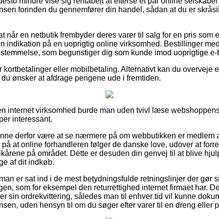
desto mindre vise sig rentabelt at efterse et par online selskaber
sen forinden du gennemfører din handel, sådan at du er skråsi
t når en netbutik frembyder deres varer til salg for en pris som e
indikation på en uoprigtig online virksomhed. Bestillinger med
bestemmelse, som begunstiger dig som kunde imod uoprigtige e-b
or kortbetalinger eller mobilbetaling. Alternativt kan du overveje
sat du ønsker at afdrage pengene ude i fremtiden.
en internet virksomhed burde man uden tvivl læse webshoppens
per interessant.
unne derfor være at se nærmere på om webbutikken er medlem a
 på at online forhandleren følger de danske love, udover at forre
ilkårene på området. Dette er desuden din genvej til at blive hjul
ge af dit indkøb.
 man er sat ind i de mest betydningsfulde retningslinjer der gør 
gen, som for eksempel den returrettighed internet firmaet har. D
arer sin ordrekvittering, således man til enhver tid vil kunne dok
en, uden hensyn til om du søger efter varer til en dreng eller p