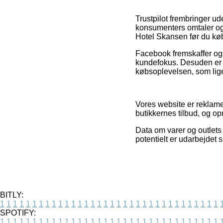
Trustpilot frembringer u
konsumenters omtaler og
Hotel Skansen før du køb
Facebook fremskaffer ogs
kundefokus. Desuden er 
købsoplevelsen, som lige 
Vores website er reklamef
butikkernes tilbud, og o
Data om varer og outlets 
potentielt er udarbejdet 
BITLY:
1
1
1
1
1
1
1
1
1
1
1
1
1
1
1
1
1
1
1
1
1
1
1
1
1
1
1
1
1
1
1
1
1
1
SPOTIFY:
1
1
1
1
1
1
1
1
1
1
1
1
1
1
1
1
1
1
1
1
1
1
1
1
1
1
1
1
1
1
1
1
1
1