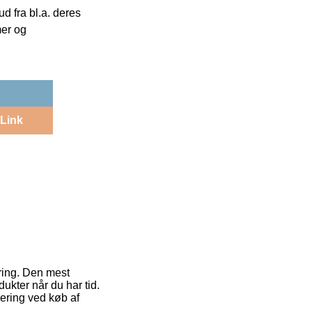
 fra bl.a. deres
mer og
Link
ering. Den mest
ukter når du har tid.
ering ved køb af