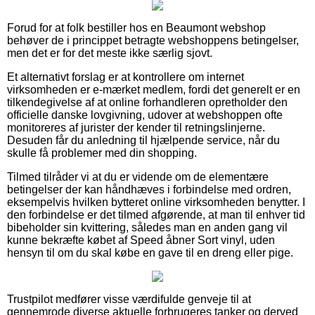
Forud for at folk bestiller hos en Beaumont webshop
behøver de i princippet betragte webshoppens betingelser,
men det er for det meste ikke særlig sjovt.
Et alternativt forslag er at kontrollere om internet
virksomheden er e-mærket medlem, fordi det generelt er en
tilkendegivelse af at online forhandleren opretholder den
officielle danske lovgivning, udover at webshoppen ofte
monitoreres af jurister der kender til retningslinjerne.
Desuden får du anledning til hjælpende service, når du
skulle få problemer med din shopping.
Tilmed tilråder vi at du er vidende om de elementære
betingelser der kan håndhæves i forbindelse med ordren,
eksempelvis hvilken bytteret online virksomheden benytter. I
den forbindelse er det tilmed afgørende, at man til enhver tid
bibeholder sin kvittering, således man en anden gang vil
kunne bekræfte købet af Speed åbner Sort vinyl, uden
hensyn til om du skal købe en gave til en dreng eller pige.
Trustpilot medfører visse værdifulde genveje til at
gennemrode diverse aktuelle forbrugeres tanker og derved