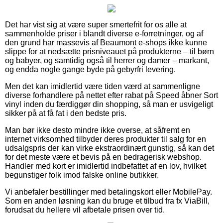
Det har vist sig at være super smertefrit for os alle at
sammenholde priser i blandt diverse e-forretninger, og af
den grund har massevis af Beaumont e-shops ikke kunne
slippe for at nedsætte prisniveauet på produkterne – til børn
og babyer, og samtidig også til herrer og damer – markant,
og endda nogle gange byde på gebyrfri levering.
Men det kan imidlertid være tiden værd at sammenligne
diverse forhandlere på nettet efter rabat på Speed åbner Sort
vinyl inden du færdiggør din shopping, så man er usvigeligt
sikker på at få fat i den bedste pris.
Man bør ikke desto mindre ikke overse, at såfremt en
internet virksomhed tilbyder deres produkter til salg for en
udsalgspris der kan virke ekstraordinært gunstig, så kan det
for det meste være et bevis på en bedragerisk webshop.
Handler med kort er imidlertid indbefattet af en lov, hvilket
begunstiger folk imod falske online butikker.
Vi anbefaler bestillinger med betalingskort eller MobilePay.
Som en anden løsning kan du bruge et tilbud fra fx ViaBill,
forudsat du hellere vil afbetale prisen over tid.