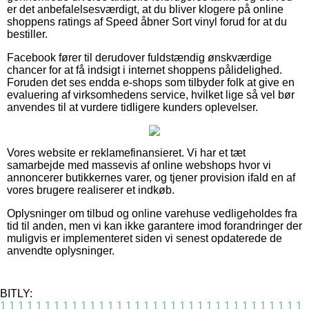
er det anbefalelsesværdigt, at du bliver klogere på online
shoppens ratings af Speed åbner Sort vinyl forud for at du
bestiller.
Facebook fører til derudover fuldstændig ønskværdige
chancer for at få indsigt i internet shoppens pålidelighed.
Foruden det ses endda e-shops som tilbyder folk at give en
evaluering af virksomhedens service, hvilket lige så vel bør
anvendes til at vurdere tidligere kunders oplevelser.
Vores website er reklamefinansieret. Vi har et tæt
samarbejde med massevis af online webshops hvor vi
annoncerer butikkernes varer, og tjener provision ifald en af
vores brugere realiserer et indkøb.
Oplysninger om tilbud og online varehuse vedligeholdes fra
tid til anden, men vi kan ikke garantere imod forandringer der
muligvis er implementeret siden vi senest opdaterede de
anvendte oplysninger.
BITLY:
1
1
1
1
1
1
1
1
1
1
1
1
1
1
1
1
1
1
1
1
1
1
1
1
1
1
1
1
1
1
1
1
1
1