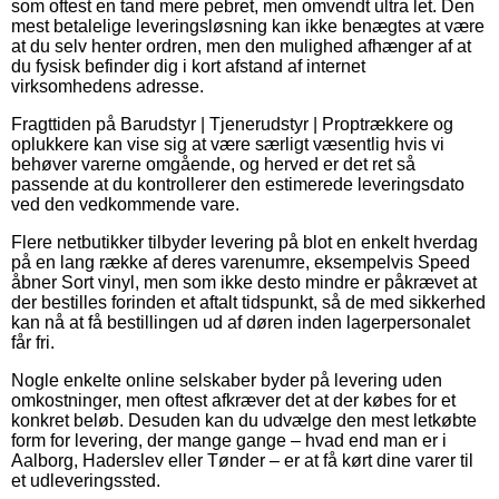
som oftest en tand mere pebret, men omvendt ultra let. Den
mest betalelige leveringsløsning kan ikke benægtes at være
at du selv henter ordren, men den mulighed afhænger af at
du fysisk befinder dig i kort afstand af internet
virksomhedens adresse.
Fragttiden på Barudstyr | Tjenerudstyr | Proptrækkere og
oplukkere kan vise sig at være særligt væsentlig hvis vi
behøver varerne omgående, og herved er det ret så
passende at du kontrollerer den estimerede leveringsdato
ved den vedkommende vare.
Flere netbutikker tilbyder levering på blot en enkelt hverdag
på en lang række af deres varenumre, eksempelvis Speed
åbner Sort vinyl, men som ikke desto mindre er påkrævet at
der bestilles forinden et aftalt tidspunkt, så de med sikkerhed
kan nå at få bestillingen ud af døren inden lagerpersonalet
får fri.
Nogle enkelte online selskaber byder på levering uden
omkostninger, men oftest afkræver det at der købes for et
konkret beløb. Desuden kan du udvælge den mest letkøbte
form for levering, der mange gange – hvad end man er i
Aalborg, Haderslev eller Tønder – er at få kørt dine varer til
et udleveringssted.