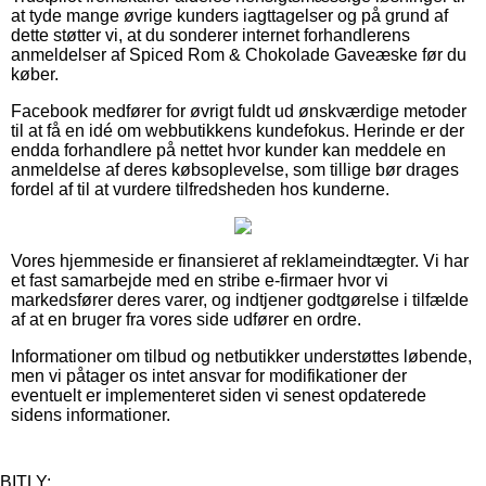
at tyde mange øvrige kunders iagttagelser og på grund af
dette støtter vi, at du sonderer internet forhandlerens
anmeldelser af Spiced Rom & Chokolade Gaveæske før du
køber.
Facebook medfører for øvrigt fuldt ud ønskværdige metoder
til at få en idé om webbutikkens kundefokus. Herinde er der
endda forhandlere på nettet hvor kunder kan meddele en
anmeldelse af deres købsoplevelse, som tillige bør drages
fordel af til at vurdere tilfredsheden hos kunderne.
Vores hjemmeside er finansieret af reklameindtægter. Vi har
et fast samarbejde med en stribe e-firmaer hvor vi
markedsfører deres varer, og indtjener godtgørelse i tilfælde
af at en bruger fra vores side udfører en ordre.
Informationer om tilbud og netbutikker understøttes løbende,
men vi påtager os intet ansvar for modifikationer der
eventuelt er implementeret siden vi senest opdaterede
sidens informationer.
BITLY: