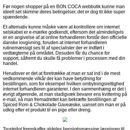
Før nogen shopper på en BON COCA webbutik kunne man
ideelt set skimme deres betingelser, det er dog tit ikke super
spændende.
Et alternativ kunne måske være at kontrollere om internet
selskabet er e-mærke godkendt, eftersom det almindeligvis
er en angivelse af at online forhandleren forstår den officielle
danske lovgivning, foruden at internet forhandleren
rutinemæssigt ses til af specialister der er indført i
vedtægterne på området. Desuden får du chance for
support, såfremt du skulle få problemer i processen med din
handel.
Herudover er det at foretrække at man er sat ind i de mest
vedkommende vilkår der kan have betydning for
bestillingen, som for eksempel hvilken ombytningsrettighed
internet forhandleren garanterer. I den sammenhæng er det i
øvrigt afgørende, at man stadigvæk bevarer ens kvittering på
e-mail, så man fremadrettet kan bekræfte bestillingen af
Spiced Rom & Chokolade Gaveæske, uanset om man er på
udkig efter et produkt til en pige eller dreng.
Trustpilot fremskaffer aldeles hensigtsmæssige løsninger til