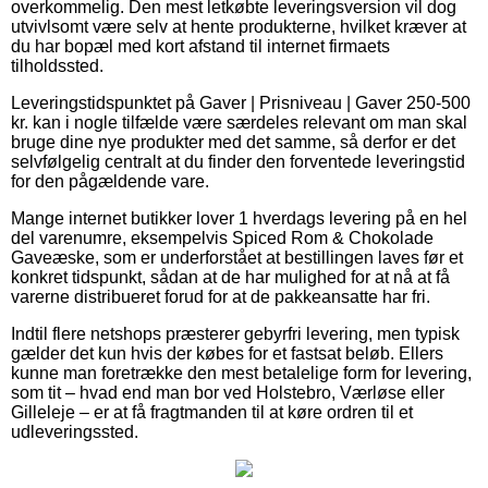
overkommelig. Den mest letkøbte leveringsversion vil dog
utvivlsomt være selv at hente produkterne, hvilket kræver at
du har bopæl med kort afstand til internet firmaets
tilholdssted.
Leveringstidspunktet på Gaver | Prisniveau | Gaver 250-500
kr. kan i nogle tilfælde være særdeles relevant om man skal
bruge dine nye produkter med det samme, så derfor er det
selvfølgelig centralt at du finder den forventede leveringstid
for den pågældende vare.
Mange internet butikker lover 1 hverdags levering på en hel
del varenumre, eksempelvis Spiced Rom & Chokolade
Gaveæske, som er underforstået at bestillingen laves før et
konkret tidspunkt, sådan at de har mulighed for at nå at få
varerne distribueret forud for at de pakkeansatte har fri.
Indtil flere netshops præsterer gebyrfri levering, men typisk
gælder det kun hvis der købes for et fastsat beløb. Ellers
kunne man foretrække den mest betalelige form for levering,
som tit – hvad end man bor ved Holstebro, Værløse eller
Gilleleje – er at få fragtmanden til at køre ordren til et
udleveringssted.