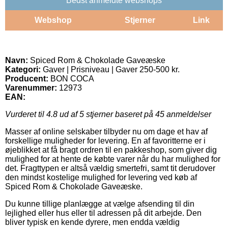
Bedst anmeldte webshops
Webshop
Stjerner
Link
Navn:
Spiced Rom & Chokolade Gaveæske
Kategori:
Gaver | Prisniveau | Gaver 250-500 kr.
Producent:
BON COCA
Varenummer:
12973
EAN:
Vurderet til
4.8
ud af 5 stjerner baseret på
45
anmeldelser
Masser af online selskaber tilbyder nu om dage et hav af
forskellige muligheder for levering. En af favoritterne er i
øjeblikket at få bragt ordren til en pakkeshop, som giver dig
mulighed for at hente de købte varer når du har mulighed for
det. Fragttypen er altså vældig smertefri, samt tit derudover
den mindst kostelige mulighed for levering ved køb af
Spiced Rom & Chokolade Gaveæske.
Du kunne tillige planlægge at vælge afsending til din
lejlighed eller hus eller til adressen på dit arbejde. Den
bliver typisk en kende dyrere, men endda vældig