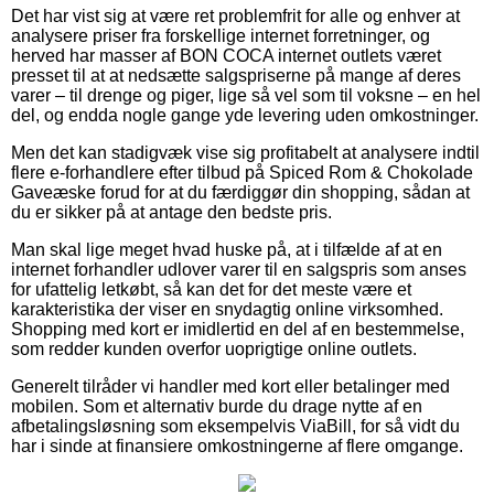
Det har vist sig at være ret problemfrit for alle og enhver at
analysere priser fra forskellige internet forretninger, og
herved har masser af BON COCA internet outlets været
presset til at at nedsætte salgspriserne på mange af deres
varer – til drenge og piger, lige så vel som til voksne – en hel
del, og endda nogle gange yde levering uden omkostninger.
Men det kan stadigvæk vise sig profitabelt at analysere indtil
flere e-forhandlere efter tilbud på Spiced Rom & Chokolade
Gaveæske forud for at du færdiggør din shopping, sådan at
du er sikker på at antage den bedste pris.
Man skal lige meget hvad huske på, at i tilfælde af at en
internet forhandler udlover varer til en salgspris som anses
for ufattelig letkøbt, så kan det for det meste være et
karakteristika der viser en snydagtig online virksomhed.
Shopping med kort er imidlertid en del af en bestemmelse,
som redder kunden overfor uoprigtige online outlets.
Generelt tilråder vi handler med kort eller betalinger med
mobilen. Som et alternativ burde du drage nytte af en
afbetalingsløsning som eksempelvis ViaBill, for så vidt du
har i sinde at finansiere omkostningerne af flere omgange.