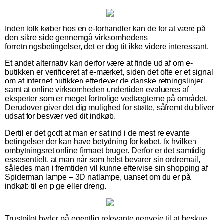
Inden folk køber hos en e-forhandler kan de for at være på
den sikre side gennemgå virksomhedens
forretningsbetingelser, det er dog tit ikke videre interessant.
Et andet alternativ kan derfor være at finde ud af om e-
butikken er verificeret af e-mærket, siden det ofte er et signal
om at internet butikken efterlever de danske retningslinjer,
samt at online virksomheden undertiden evalueres af
eksperter som er meget fortrolige vedtægterne på området.
Derudover giver det dig mulighed for støtte, såfremt du bliver
udsat for besvær ved dit indkøb.
Dertil er det godt at man er sat ind i de mest relevante
betingelser der kan have betydning for købet, fx hvilken
ombytningsret online firmaet bruger. Derfor er det samtidig
essesentielt, at man når som helst bevarer sin ordremail,
således man i fremtiden vil kunne eftervise sin shopping af
Spiderman lampe – 3D natlampe, uanset om du er på
indkøb til en pige eller dreng.
Trustpilot byder på egentlig relevante genveje til at beskue