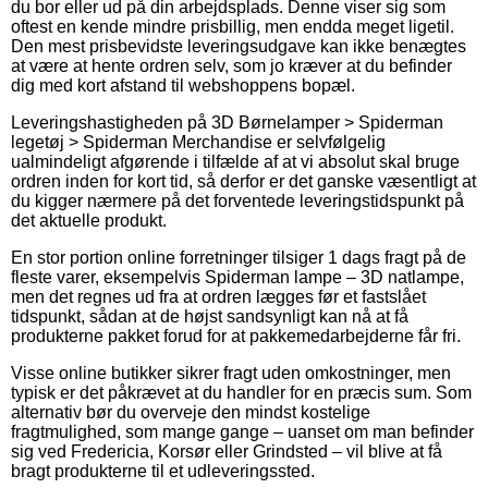
du bor eller ud på din arbejdsplads. Denne viser sig som
oftest en kende mindre prisbillig, men endda meget ligetil.
Den mest prisbevidste leveringsudgave kan ikke benægtes
at være at hente ordren selv, som jo kræver at du befinder
dig med kort afstand til webshoppens bopæl.
Leveringshastigheden på 3D Børnelamper > Spiderman
legetøj > Spiderman Merchandise er selvfølgelig
ualmindeligt afgørende i tilfælde af at vi absolut skal bruge
ordren inden for kort tid, så derfor er det ganske væsentligt at
du kigger nærmere på det forventede leveringstidspunkt på
det aktuelle produkt.
En stor portion online forretninger tilsiger 1 dags fragt på de
fleste varer, eksempelvis Spiderman lampe – 3D natlampe,
men det regnes ud fra at ordren lægges før et fastslået
tidspunkt, sådan at de højst sandsynligt kan nå at få
produkterne pakket forud for at pakkemedarbejderne får fri.
Visse online butikker sikrer fragt uden omkostninger, men
typisk er det påkrævet at du handler for en præcis sum. Som
alternativ bør du overveje den mindst kostelige
fragtmulighed, som mange gange – uanset om man befinder
sig ved Fredericia, Korsør eller Grindsted – vil blive at få
bragt produkterne til et udleveringssted.