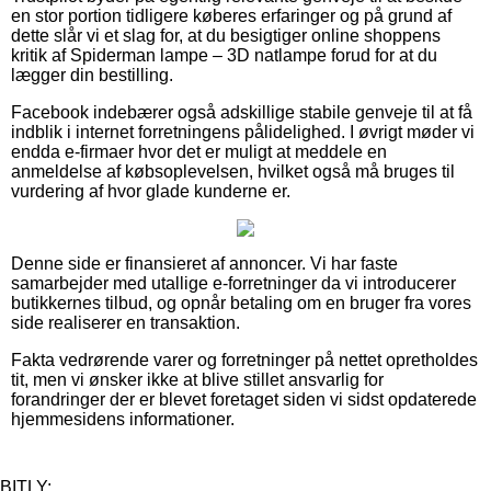
en stor portion tidligere køberes erfaringer og på grund af
dette slår vi et slag for, at du besigtiger online shoppens
kritik af Spiderman lampe – 3D natlampe forud for at du
lægger din bestilling.
Facebook indebærer også adskillige stabile genveje til at få
indblik i internet forretningens pålidelighed. I øvrigt møder vi
endda e-firmaer hvor det er muligt at meddele en
anmeldelse af købsoplevelsen, hvilket også må bruges til
vurdering af hvor glade kunderne er.
Denne side er finansieret af annoncer. Vi har faste
samarbejder med utallige e-forretninger da vi introducerer
butikkernes tilbud, og opnår betaling om en bruger fra vores
side realiserer en transaktion.
Fakta vedrørende varer og forretninger på nettet opretholdes
tit, men vi ønsker ikke at blive stillet ansvarlig for
forandringer der er blevet foretaget siden vi sidst opdaterede
hjemmesidens informationer.
BITLY: