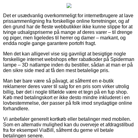
Det er usædvanlig overkommeligt for internetbrugere at lave
prissammenligning fra forskellige online forretninger, og af
den grund har de fleste webbutikker ikke kunne slippe for at
tvinge udsalgspriserne på mange af deres varer – til drenge
og piger, men ligeledes til herrer og damer – markant, og
endda nogle gange garantere portofri fragt.
Men det kan alligevel vise sig gavnligt at besigtige nogle
forskellige internet webshops efter rabatkoder på Spiderman
lampe – 3D natlampe inden du bestiller, sådan at man er på
den sikre side med at få den mest betalelige pris.
Man bør bare være så påvagt, at såfremt en e-butik
reklamerer deres varer til salg for en pris som virker utrolig
billig, bør det i nogle tilfælde være et tegn på en fup shop.
Køb med betalingskort er ikke desto mindre inkluderet i en
lovbestemmelse, der passer på folk imod snydagtige online
forhandlere.
Vi anbefaler generelt kortkøb eller betalinger med mobilen.
Som en alternativ mulighed kan du overveje et afdragstilbud
fra for eksempel ViaBill, såfremt du gerne vil betale
betalingen senere.