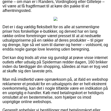
gerne – om man er i Randers, Vordingborg eller Gilleleje –
vil være at få fragtfirmaet til at køre din pakke til et
afhentningssted.
Det er i dag vældig fleksibelt for os alle at sammenligne
priser hos forskellige e-butikker, og derved har en lang
række online forretninger været presset til at at nedsætte
udsalgspriserne på en række af deres produkter – til piger
og drenge, lige så vel som til damer og herrer – voldsomt, og
endda nogle gange love levering uden beregning.
Det kan dog trods alt vise sig gunstigt at prøve visse internet
outlets efter udsalg på Spiderman redder dagen, 160 brikker
inden du færdiggør din shopping, således at man er tryg ved
at skaffe sig den laveste pris.
Man må imidlertid være opmærksom på, at ifald en webshop
reklamerer et produkt for en udsalgspris der er helt ekstremt
overkommelig, kan det i nogle tilfælde være en indikation på
en uoprigtig e-handler. Køb med betalingskort er heldigvis
omsluttet af en bestemmelse, som hjælper os imod
uoprigtige online webshops.
Generelt anbefaler vi bestillinger med betalingskort eller