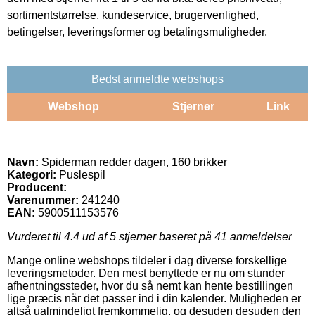
sortimentstørrelse, kundeservice, brugervenlighed,
betingelser, leveringsformer og betalingsmuligheder.
Bedst anmeldte webshops
Webshop
Stjerner
Link
Navn:
Spiderman redder dagen, 160 brikker
Kategori:
Puslespil
Producent:
Varenummer:
241240
EAN:
5900511153576
Vurderet til
4.4
ud af 5 stjerner baseret på
41
anmeldelser
Mange online webshops tildeler i dag diverse forskellige
leveringsmetoder. Den mest benyttede er nu om stunder
afhentningssteder, hvor du så nemt kan hente bestillingen
lige præcis når det passer ind i din kalender. Muligheden er
altså ualmindeligt fremkommelig, og desuden desuden den