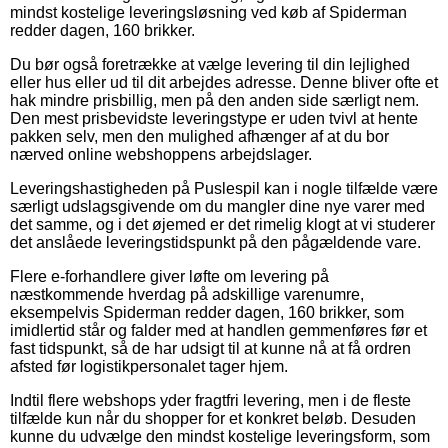
mindst kostelige leveringsløsning ved køb af Spiderman
redder dagen, 160 brikker.
Du bør også foretrække at vælge levering til din lejlighed
eller hus eller ud til dit arbejdes adresse. Denne bliver ofte et
hak mindre prisbillig, men på den anden side særligt nem.
Den mest prisbevidste leveringstype er uden tvivl at hente
pakken selv, men den mulighed afhænger af at du bor
nærved online webshoppens arbejdslager.
Leveringshastigheden på Puslespil kan i nogle tilfælde være
særligt udslagsgivende om du mangler dine nye varer med
det samme, og i det øjemed er det rimelig klogt at vi studerer
det anslåede leveringstidspunkt på den pågældende vare.
Flere e-forhandlere giver løfte om levering på
næstkommende hverdag på adskillige varenumre,
eksempelvis Spiderman redder dagen, 160 brikker, som
imidlertid står og falder med at handlen gemmenføres før et
fast tidspunkt, så de har udsigt til at kunne nå at få ordren
afsted før logistikpersonalet tager hjem.
Indtil flere webshops yder fragtfri levering, men i de fleste
tilfælde kun når du shopper for et konkret beløb. Desuden
kunne du udvælge den mindst kostelige leveringsform, som