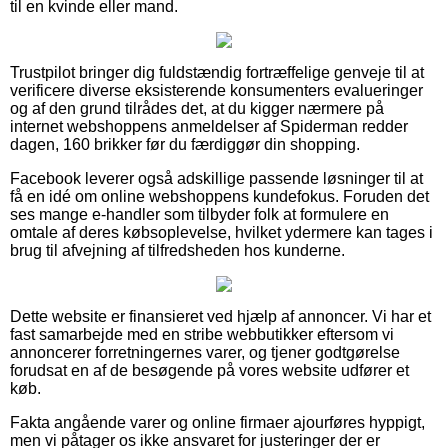
til en kvinde eller mand.
Trustpilot bringer dig fuldstændig fortræffelige genveje til at
verificere diverse eksisterende konsumenters evalueringer
og af den grund tilrådes det, at du kigger nærmere på
internet webshoppens anmeldelser af Spiderman redder
dagen, 160 brikker før du færdiggør din shopping.
Facebook leverer også adskillige passende løsninger til at
få en idé om online webshoppens kundefokus. Foruden det
ses mange e-handler som tilbyder folk at formulere en
omtale af deres købsoplevelse, hvilket ydermere kan tages i
brug til afvejning af tilfredsheden hos kunderne.
Dette website er finansieret ved hjælp af annoncer. Vi har et
fast samarbejde med en stribe webbutikker eftersom vi
annoncerer forretningernes varer, og tjener godtgørelse
forudsat en af de besøgende på vores website udfører et
køb.
Fakta angående varer og online firmaer ajourføres hyppigt,
men vi påtager os ikke ansvaret for justeringer der er