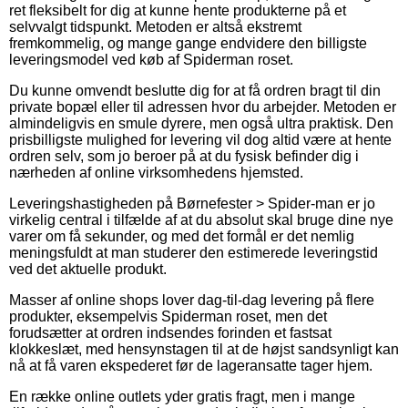
ret fleksibelt for dig at kunne hente produkterne på et
selvvalgt tidspunkt. Metoden er altså ekstremt
fremkommelig, og mange gange endvidere den billigste
leveringsmodel ved køb af Spiderman roset.
Du kunne omvendt beslutte dig for at få ordren bragt til din
private bopæl eller til adressen hvor du arbejder. Metoden er
almindeligvis en smule dyrere, men også ultra praktisk. Den
prisbilligste mulighed for levering vil dog altid være at hente
ordren selv, som jo beroer på at du fysisk befinder dig i
nærheden af online virksomhedens hjemsted.
Leveringshastigheden på Børnefester > Spider-man er jo
virkelig central i tilfælde af at du absolut skal bruge dine nye
varer om få sekunder, og med det formål er det nemlig
meningsfuldt at man studerer den estimerede leveringstid
ved det aktuelle produkt.
Masser af online shops lover dag-til-dag levering på flere
produkter, eksempelvis Spiderman roset, men det
forudsætter at ordren indsendes forinden et fastsat
klokkeslæt, med hensynstagen til at de højst sandsynligt kan
nå at få varen ekspederet før de lageransatte tager hjem.
En række online outlets yder gratis fragt, men i mange