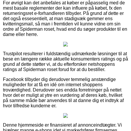
For øvrigt kan det anbefales at køber er påpasselig med de
mest basale reglementer der kan influere på købet, fx den
returneringsret e-forhandleren tilbyder. På grund af dette er
det også essesentielt, at man stadigvæk gemmer ens
kvitteringsmail, så man i fremtiden vil kunne vidne om sin
ordre af Spiderman roset, hvad end du søger produkter til en
dame eller herre.
Trustpilot resulterer i fuldstændig udmærkede løsninger til at
bese en længere række aktuelle konsumenters ratings og på
grund af dette støtter vi, at du efterforsker netshoppens
ratings af Spiderman roset forud for at du bestiller.
Facebook tilbyder dig derudover temmelig anstændige
muligheder for at få en idé om internet shoppens
troværdighed. Derudover ses endda forretninger på nettet
hvor det er muligt at ytre en vurdering af deres køb, hvilket
på samme måde bør anvendes til at danne dig et indtryk af
hvor tilfredse kunderne er.
Denne hjemmeside er finansieret af annonceindtægter. Vi
hjælper mange e-shops idet vi markedsfører firmaernes