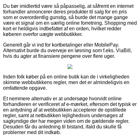
Du bør imidlertid være så påpasselig, at såfremt en internet
forhandler annoncerer deres produkter til salg for en pris
som er overordentlig gunstig, så burde det mange gange
være et signal om en uærlig online forretning. Shopping med
kort er heldigvis indbefattet af en orden, hvilket redder
køberen overfor uægte webbutikker.
Generelt går vi ind for kortbetalinger eller MobilePay.
Alternativt burde du overveje en løsning som f.eks. ViaBill,
hvis du agter at finansiere pengene over flere uger.
Inden folk køber på en online butik kan de i virkeligheden
skimme webbutikkens regler, men det er almindeligvis en
omfattende opgave.
Et nemmere alternativ er at undersøge hvorvidt online
forhandleren er verificeret af e-mærket, eftersom det typisk er
en antydning af at webbutikken accepterer de opstillede
regler, samt at netbutikken lejlighedsvis undersøges af
sagkyndige der har megen viden om de gældende regler.
Desuden får du anledning til bistand, ifald du skulle få
problemer med dit indkøb.