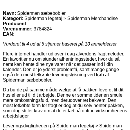
Navn:
Spiderman sæbebobler
Kategori:
Spiderman legetøj > Spiderman Merchandise
Producent:
Varenummer:
3784824
EAN:
Vurderet til
4
ud af 5 stjerner baseret på
10
anmeldelser
Flere internet handler udlover i dag alverdens fragtmetoder.
En favorit er nu om stunder afhentningssteder, hvor du så
nemt kan hente dine nye varer når det passer ind i din
kalender. Den er jo yderst problemfri, samt mange gange
også den mest letkøbte leveringsløsning ved køb af
Spiderman sæbebobler.
Du burde på samme måde vælge at få pakken leveret til dit
hus eller ud til dit arbejde. Denne er somme tider en smule
mere omkostningsfuld, men derudover ret bekvem. Den
mest letkøbte form for fragt er dog at du selv henter pakken,
som dog stiller krav om at du er tæt på online virksomhedens
arbejdslager.
Leveringsdygtigheden på Spiderman legetøj > Spiderman