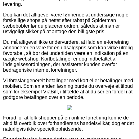
levering.
Dog kan det alligevel være lønnende at undersøge nogle
forskellige shops på nettet efter rabat på Spiderman
sæbebobler før du placerer ordren, således at man er
usvigeligt sikker på at antage den billigste pris.
Du må alligevel ikke undervurdere, at ifald en e-forretning
annoncerer en vare for en udsalgspris som kan virke utrolig
favorabel, så bør det undertiden være en indikation på en
uægte webshop. Kortbetalinger er dog indbefattet af
Indsigelsesordningen, der assisterer kunden overfor
bedrageriske internet forretninger.
Vi foreslår generelt betalinger med kort eller betalinger med
mobilen. Som en anden løsning burde du overveje et tilbud
som for eksempel ViaBill, i tilfælde af at du ser en fordel i at
godtgøre betalingen over en periode.
Forud for at folk shopper på en online forretning kunne de
altid få overblik over forhandlerens handelsvilkår, dog er det
naturligvis ikke specielt ophidsende.