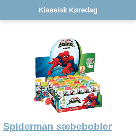
Klassisk Køredag
Spiderman sæbebobler