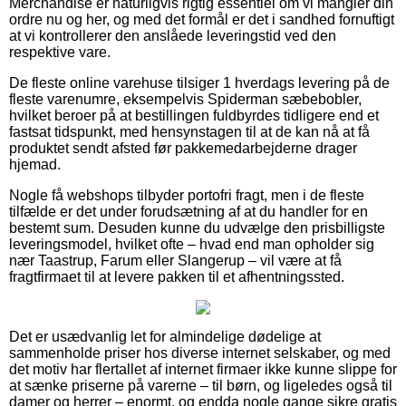
Merchandise er naturligvis rigtig essentiel om vi mangler din
ordre nu og her, og med det formål er det i sandhed fornuftigt
at vi kontrollerer den anslåede leveringstid ved den
respektive vare.
De fleste online varehuse tilsiger 1 hverdags levering på de
fleste varenumre, eksempelvis Spiderman sæbebobler,
hvilket beroer på at bestillingen fuldbyrdes tidligere end et
fastsat tidspunkt, med hensynstagen til at de kan nå at få
produktet sendt afsted før pakkemedarbejderne drager
hjemad.
Nogle få webshops tilbyder portofri fragt, men i de fleste
tilfælde er det under forudsætning af at du handler for en
bestemt sum. Desuden kunne du udvælge den prisbilligste
leveringsmodel, hvilket ofte – hvad end man opholder sig
nær Taastrup, Farum eller Slangerup – vil være at få
fragtfirmaet til at levere pakken til et afhentningssted.
Det er usædvanlig let for almindelige dødelige at
sammenholde priser hos diverse internet selskaber, og med
det motiv har flertallet af internet firmaer ikke kunne slippe for
at sænke priserne på varerne – til børn, og ligeledes også til
damer og herrer – enormt, og endda nogle gange sikre gratis