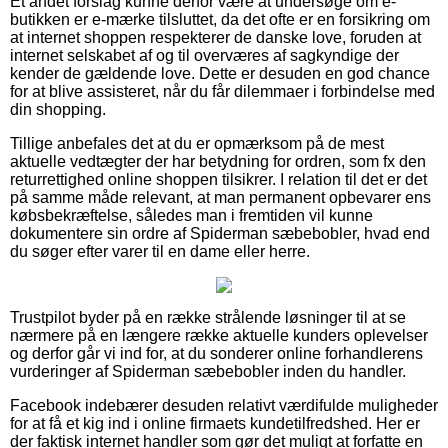
Et andet forslag kunne derfor være at undersøge om e-
butikken er e-mærke tilsluttet, da det ofte er en forsikring om
at internet shoppen respekterer de danske love, foruden at
internet selskabet af og til overværes af sagkyndige der
kender de gældende love. Dette er desuden en god chance
for at blive assisteret, når du får dilemmaer i forbindelse med
din shopping.
Tillige anbefales det at du er opmærksom på de mest
aktuelle vedtægter der har betydning for ordren, som fx den
returrettighed online shoppen tilsikrer. I relation til det er det
på samme måde relevant, at man permanent opbevarer ens
købsbekræftelse, således man i fremtiden vil kunne
dokumentere sin ordre af Spiderman sæbebobler, hvad end
du søger efter varer til en dame eller herre.
Trustpilot byder på en række strålende løsninger til at se
nærmere på en længere række aktuelle kunders oplevelser
og derfor går vi ind for, at du sonderer online forhandlerens
vurderinger af Spiderman sæbebobler inden du handler.
Facebook indebærer desuden relativt værdifulde muligheder
for at få et kig ind i online firmaets kundetilfredshed. Her er
der faktisk internet handler som gør det muligt at forfatte en