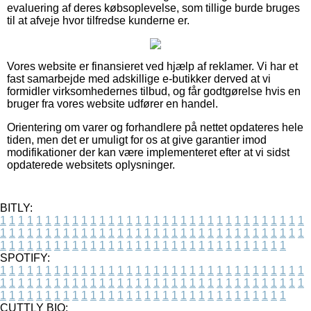
evaluering af deres købsoplevelse, som tillige burde bruges
til at afveje hvor tilfredse kunderne er.
Vores website er finansieret ved hjælp af reklamer. Vi har et
fast samarbejde med adskillige e-butikker derved at vi
formidler virksomhedernes tilbud, og får godtgørelse hvis en
bruger fra vores website udfører en handel.
Orientering om varer og forhandlere på nettet opdateres hele
tiden, men det er umuligt for os at give garantier imod
modifikationer der kan være implementeret efter at vi sidst
opdaterede websitets oplysninger.
BITLY:
1
1
1
1
1
1
1
1
1
1
1
1
1
1
1
1
1
1
1
1
1
1
1
1
1
1
1
1
1
1
1
1
1
1
1
1
1
1
1
1
1
1
1
1
1
1
1
1
1
1
1
1
1
1
1
1
1
1
1
1
1
1
1
1
1
1
1
1
1
1
1
1
1
1
1
1
1
1
1
1
1
1
1
1
1
1
1
1
1
1
1
1
1
1
1
1
1
1
1
1
SPOTIFY:
1
1
1
1
1
1
1
1
1
1
1
1
1
1
1
1
1
1
1
1
1
1
1
1
1
1
1
1
1
1
1
1
1
1
1
1
1
1
1
1
1
1
1
1
1
1
1
1
1
1
1
1
1
1
1
1
1
1
1
1
1
1
1
1
1
1
1
1
1
1
1
1
1
1
1
1
1
1
1
1
1
1
1
1
1
1
1
1
1
1
1
1
1
1
1
1
1
1
1
1
CUTTLY BIO: