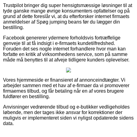
Trustpilot bringer dig super hensigtsmæssige løsninger til at
tyde ganske mange øvrige konsumenters opfattelser og på
grund af dette foreslår vi, at du efterforsker internet firmaets
anmeldelser af Spøg jumping beans før du lægger din
bestilling.
Facebook genererer ydermere forholdsvis fortræffelige
genveje til at få indsigt i e-firmaets kundetilfredshed.
Foruden det ses nogle internet forhandlere hvor man kan
forfatte en kritik af virksomhedens service, som på samme
måde må benyttes til at afveje tidligere kunders oplevelser.
Vores hjemmeside er finansieret af annonceindtægter. Vi
arbejder sammen med et hav af e-firmaer da vi promoverer
firmaernes tilbud, og får betaling når en af vores brugere
fuldfører en bestilling.
Anvisninger vedrørende tilbud og e-butikker vedligeholdes
løbende, men der tages ikke ansvar for korrektioner der
muligvis er implementeret siden vi nyligst opdaterede sidens
data.