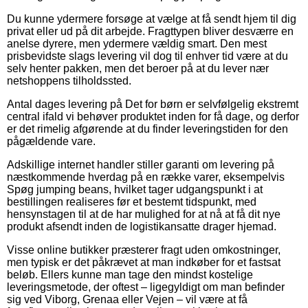
Du kunne ydermere forsøge at vælge at få sendt hjem til dig
privat eller ud på dit arbejde. Fragttypen bliver desværre en
anelse dyrere, men ydermere vældig smart. Den mest
prisbevidste slags levering vil dog til enhver tid være at du
selv henter pakken, men det beroer på at du lever nær
netshoppens tilholdssted.
Antal dages levering på Det for børn er selvfølgelig ekstremt
central ifald vi behøver produktet inden for få dage, og derfor
er det rimelig afgørende at du finder leveringstiden for den
pågældende vare.
Adskillige internet handler stiller garanti om levering på
næstkommende hverdag på en række varer, eksempelvis
Spøg jumping beans, hvilket tager udgangspunkt i at
bestillingen realiseres før et bestemt tidspunkt, med
hensynstagen til at de har mulighed for at nå at få dit nye
produkt afsendt inden de logistikansatte drager hjemad.
Visse online butikker præsterer fragt uden omkostninger,
men typisk er det påkrævet at man indkøber for et fastsat
beløb. Ellers kunne man tage den mindst kostelige
leveringsmetode, der oftest – ligegyldigt om man befinder
sig ved Viborg, Grenaa eller Vejen – vil være at få