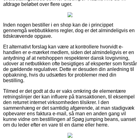
afdrage beløbet over flere uger.
Inden nogen bestiller i en shop kan de i princippet
gennemgå webbutikkens regler, dog er det almindeligvis en
tidskrævende opgave.
Et alternativt forslag kan være at kontrollere hvorvidt e-
handlen er e-mærket medlem, siden det almindeligvis er en
antydning af at netshoppen respekterer dansk lovgivning,
udover at netbutikken ofte besigtiges af eksperter som forstår
de gældende regulativer. Dette er desuden din anledning til
opbakning, hvis du udsættes for problemer med din
bestilling.
Tilmed er det godt at du er vaks omkring de elementære
retningslinjer der kan influere på transaktionen, til eksempel
den returret internet virksomheden tilsikrer. I den
sammenhæng er det samtidig afgørende, at man stadigvæk
opbevarer ens faktura e-mail, så man en anden gang vil
kunne vidne om bestillingen af Spøg jumping beans, uanset
om du leder efter en vare til en dame eller herre.