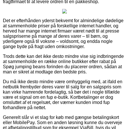
fragtfirmaet til at levere ordren til en pakkeshop.
Det er efterhånden yderst bekvemt for almindelige dødelige
at sammenholde priser på forskellige internet handler, og
herved har mange internet firmaer været nødt til at presse
salgspriserne på mange af deres varer – til børn, og
yderligere også til voksne – voldsomt, og endda nogle
gange byde på fragt uden omkostninger.
Trods dette kan det ikke desto mindre vise sig indbringende
at sammenholde en række online butikker efter rabat på
Spøg jumping beans forinden du placerer ordren, sådan at
man er sikret at modtage den bedste pris.
Du må ikke desto mindre være omhyggelig med, at ifald en
netbutik frembyder deres varer til salg for en salgspris som
kan virke hamrende fordelagtig, så bør det i nogle tilfælde
være et signal om en fup e-butik. Kortbetalinger er dog
omsluttet af et regelsæt, der værner kunden imod fup
forhandlere på nettet.
Generelt slår vi et slag for køb med gængse betalingskort
eller MobilePay. Som en anden løsning kunne du overveje
et afbetalingstilbud som for eksempel ViaBill, hvis du vil