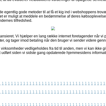
de egentlig gode metoder til at få et kig ind i webshoppens trov
et er muligt at meddele en bedømmelse af deres købsoplevelse, 
undernes tilfredshed.
ansieret. Vi hjælper en lang række internet foretagender når vi
r, og tager imod betaling når den bruger vi sender videre genn
virksomheder vedligeholdes fra tid til anden, men vi kan ikke g
et udført siden vi sidste gang opdaterede hjemmesidens informat
1
1
1
1
1
1
1
1
1
1
1
1
1
1
1
1
1
1
1
1
1
1
1
1
1
1
1
1
1
1
1
1
1
1
1
1
1
1
1
1
1
1
1
1
1
1
1
1
1
1
1
1
1
1
1
1
1
1
1
1
1
1
1
1
1
1
1
1
1
1
1
1
1
1
1
1
1
1
1
1
1
1
1
1
1
1
1
1
1
1
1
1
1
1
1
1
1
1
1
1
1
1
1
1
1