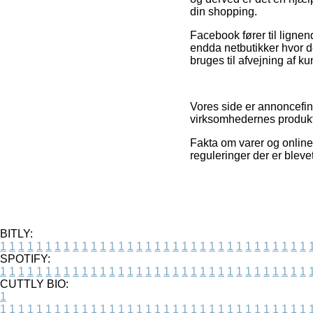
din shopping.
Facebook fører til lignen
endda netbutikker hvor d
bruges til afvejning af k
Vores side er annoncefin
virksomhedernes produkte
Fakta om varer og online 
reguleringer der er blev
BITLY:
1
1
1
1
1
1
1
1
1
1
1
1
1
1
1
1
1
1
1
1
1
1
1
1
1
1
1
1
1
1
1
1
1
1
SPOTIFY:
1
1
1
1
1
1
1
1
1
1
1
1
1
1
1
1
1
1
1
1
1
1
1
1
1
1
1
1
1
1
1
1
1
1
CUTTLY BIO:
1
1
1
1
1
1
1
1
1
1
1
1
1
1
1
1
1
1
1
1
1
1
1
1
1
1
1
1
1
1
1
1
1
1
1