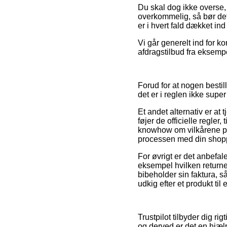
Du skal dog ikke overse, 
overkommelig, så bør det 
er i hvert fald dækket in
Vi går generelt ind for k
afdragstilbud fra eksempel
Forud for at nogen bestil
det er i reglen ikke super
Et andet alternativ er at 
føjer de officielle regle
knowhow om vilkårene på 
processen med din shop
For øvrigt er det anbefal
eksempel hvilken returne
bibeholder sin faktura, s
udkig efter et produkt til
Trustpilot tilbyder dig r
og derved er det en hjæl