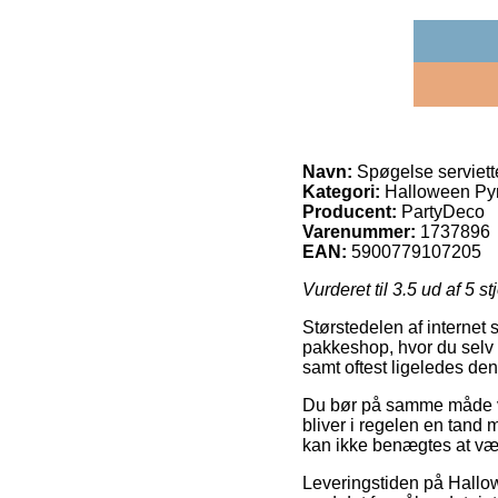
Navn:
Spøgelse serviett
Kategori:
Halloween Py
Producent:
PartyDeco
Varenummer:
1737896
EAN:
5900779107205
Vurderet til
3.5
ud af 5 st
Størstedelen af internet s
pakkeshop, hvor du selv k
samt oftest ligeledes de
Du bør på samme måde væl
bliver i regelen en tand
kan ikke benægtes at vær
Leveringstiden på Hallow