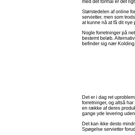
med det formål er det rig
Størstedelen af online f
servietter, men som trods
at kunne nå at få dit nye 
Nogle forretninger på nett
bestemt beløb. Alternati
befinder sig nær Kolding, 
Det er i dag ret uproblem
forretninger, og altså h
en række af deres produk
gange yde levering uden 
Det kan ikke desto mindr
Spøgelse servietter forud