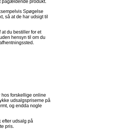
det pågældende produkt.
 eksempelvis Spøgelse
, så at de har udsigt til
t du bestiller for et
 uden hensyn til om du
t afhentningssted.
 hos forskellige online
rykke udsalgspriserne på
normt, og endda nogle
 efter udsalg på
e pris.