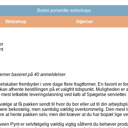
Bedst anmeldte webshops
Webshop
Stjerner
er
nt
jerner baseret på
40
anmeldelser
elskaber frembyder i vore dage flere fragtformer. En favorit er for
an afhente bestillingen på et valgfrit tidspunkt. Muligheden er a
n mest letkøbte leveringsløsning ved køb af Spøgelse servietter.
ge at få pakken sendt til hvor du bor eller ud til din arbejdsp
 mere bekostelig, men samtidig vældig overkommelig. Den mest l
e at hente pakken selv, men det kræver at du har bopæl lige ve
een Pynt er selvfølgelig vældig vigtig såfremt du behøver produk