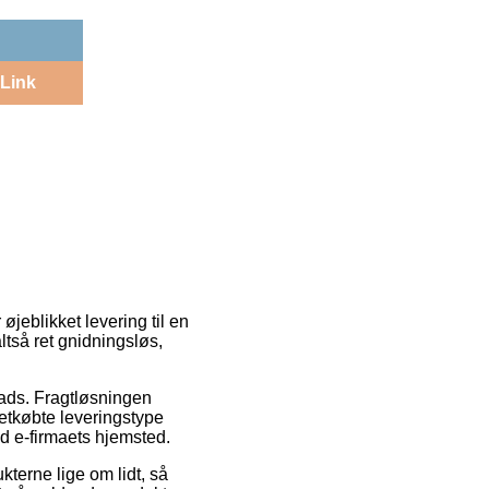
Link
 øjeblikket levering til en
ltså ret gnidningsløs,
lads. Fragtløsningen
etkøbte leveringstype
d e-firmaets hjemsted.
terne lige om lidt, så