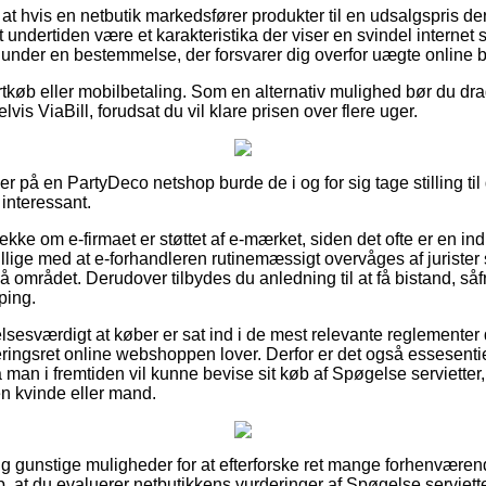
at hvis en netbutik markedsfører produkter til en udsalgspris de
undertiden være et karakteristika der viser en svindel internet 
d under en bestemmelse, der forsvarer dig overfor uægte online b
ortkøb eller mobilbetaling. Som en alternativ mulighed bør du drag
vis ViaBill, forudsat du vil klare prisen over flere uger.
ler på en PartyDeco netshop burde de i og for sig tage stilling ti
 interessant.
tjekke om e-firmaet er støttet af e-mærket, siden det ofte er en in
r, tillige med at e-forhandleren rutinemæssigt overvåges af juris
området. Derudover tilbydes du anledning til at få bistand, så
ping.
elsesværdigt at køber er sat ind i de mest relevante reglementer de
ringsret online webshoppen lover. Derfor er det også essesentiel
å man i fremtiden vil kunne bevise sit køb af Spøgelse serviette
 en kvinde eller mand.
igtig gunstige muligheder for at efterforske ret mange forhenvær
p, at du evaluerer netbutikkens vurderinger af Spøgelse serviett