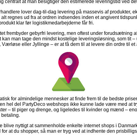
tig centralt at man besigtiger den estimerede leveringstid ved 
orhandlere lover dag-til-dag levering på massevis af produkter,
 alt regnes ud fra at ordren indsendes inden et angivent tidspunkt
produkt klar før logistikmedarbejderne får fri.
et frembyder gebyrfri levering, men oftest under forudsætning af a
vt kan man tage den mindst kostelige leveringsløsning, som tit –
Værløse eller Jyllinge – er at få dem til at levere din ordre til e
atisk for almindelige mennesker at finde frem til de bedste priser
ar en hel del PartyDeco webshops ikke kunne lade være med at t
ter – til piger og drenge, og ligeledes til kvinder og mænd – e
betaling.
e blive nyttigt at sammenholde enkelte internet shops i Danmark
 for at du shopper, så man er tryg ved at indhente den prisbilligst