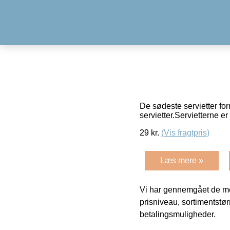
De sødeste servietter fo
servietter.Servietterne 
29
kr.
(Vis fragtpris)
Læs mere »
Vi har gennemgået de mes
prisniveau, sortimentstø
betalingsmuligheder.