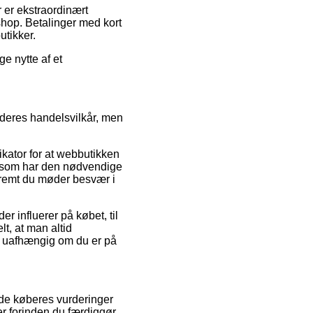
r er ekstraordinært
shop. Betalinger med kort
utikker.
e nytte af et
l deres handelsvilkår, men
dikator for at webbutikken
ter som har den nødvendige
fremt du møder besvær i
r influerer på købet, til
t, at man altid
r, uafhængig om du er på
ende køberes vurderinger
er forinden du færdiggør