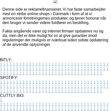
Denne side er reklamefinansieret. Vi har faste samarbejder
med en stribe online shops i Danmark i form af at vi
annoncerer forretningernes produkter, og tjener honorar når
den bruger vi sender videre fuldfører en bestilling.
Fakta angående varer og internet firmaer opdateres nu og
da, men det er ikke muligt for os at give garantier imod
reguleringer der muligvis er iværksat siden sidste opdatering
af de anvendte oplysninger.
BITLY:
1
1
1
1
1
1
1
1
1
1
1
1
1
1
1
1
1
1
1
1
1
1
1
1
1
1
1
1
1
1
1
1
1
1
1
1
1
1
1
1
1
1
1
1
1
1
1
1
1
1
1
1
1
1
1
1
1
1
1
1
1
1
1
1
1
1
1
1
1
1
1
1
1
1
1
1
1
1
1
1
1
1
1
1
1
1
1
1
1
1
1
1
1
1
1
1
1
1
1
1
SPOTIFY:
1
1
1
1
1
1
1
1
1
1
1
1
1
1
1
1
1
1
1
1
1
1
1
1
1
1
1
1
1
1
1
1
1
1
1
1
1
1
1
1
1
1
1
1
1
1
1
1
1
1
1
1
1
1
1
1
1
1
1
1
1
1
1
1
1
1
1
1
1
1
1
1
1
1
1
1
1
1
1
1
1
1
1
1
1
1
1
1
1
1
1
1
1
1
1
1
1
1
1
1
CUTTLY BIO:
1
1
1
1
1
1
1
1
1
1
1
1
1
1
1
1
1
1
1
1
1
1
1
1
1
1
1
1
1
1
1
1
1
1
1
1
1
1
1
1
1
1
1
1
1
1
1
1
1
1
1
1
1
1
1
1
1
1
1
1
1
1
1
1
1
1
1
1
1