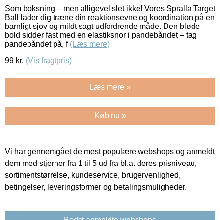
Som boksning – men alligevel slet ikke! Vores Spralla Target
Ball lader dig træne din reaktionsevne og koordination på en
barnligt sjov og mildt sagt udfordrende måde. Den bløde
bold sidder fast med en elastiksnor i pandebåndet – tag
pandebåndet på, f
(Læs mere)
99
kr.
(Vis fragtpris)
Læs mere »
Køb nu »
Vi har gennemgået de mest populære webshops og anmeldt
dem med stjerner fra 1 til 5 ud fra bl.a. deres prisniveau,
sortimentstørrelse, kundeservice, brugervenlighed,
betingelser, leveringsformer og betalingsmuligheder.
Bedst anmeldte webshops