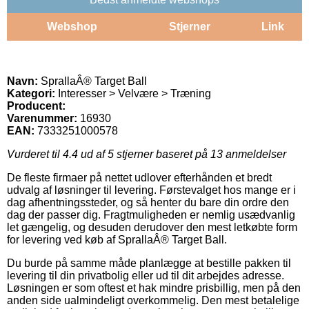
Webshop
Stjerner
Link
Navn:
SprallaÂ® Target Ball
Kategori:
Interesser > Velvære > Træning
Producent:
Varenummer:
16930
EAN:
7333251000578
Vurderet til
4.4
ud af 5 stjerner baseret på
13
anmeldelser
De fleste firmaer på nettet udlover efterhånden et bredt
udvalg af løsninger til levering. Førstevalget hos mange er i
dag afhentningssteder, og så henter du bare din ordre den
dag der passer dig. Fragtmuligheden er nemlig usædvanlig
let gængelig, og desuden derudover den mest letkøbte form
for levering ved køb af SprallaÂ® Target Ball.
Du burde på samme måde planlægge at bestille pakken til
levering til din privatbolig eller ud til dit arbejdes adresse.
Løsningen er som oftest et hak mindre prisbillig, men på den
anden side ualmindeligt overkommelig. Den mest betalelige