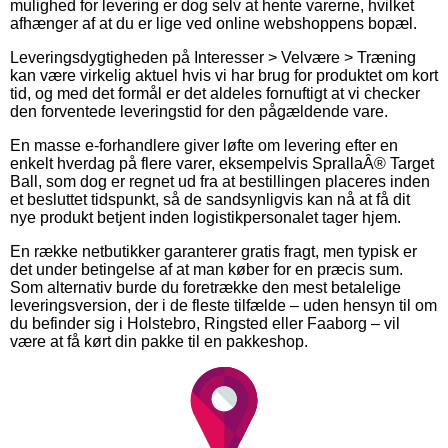
mulighed for levering er dog selv at hente varerne, hvilket
afhænger af at du er lige ved online webshoppens bopæl.
Leveringsdygtigheden på Interesser > Velvære > Træning
kan være virkelig aktuel hvis vi har brug for produktet om kort
tid, og med det formål er det aldeles fornuftigt at vi checker
den forventede leveringstid for den pågældende vare.
En masse e-forhandlere giver løfte om levering efter en
enkelt hverdag på flere varer, eksempelvis SprallaÂ® Target
Ball, som dog er regnet ud fra at bestillingen placeres inden
et besluttet tidspunkt, så de sandsynligvis kan nå at få dit
nye produkt betjent inden logistikpersonalet tager hjem.
En række netbutikker garanterer gratis fragt, men typisk er
det under betingelse af at man køber for en præcis sum.
Som alternativ burde du foretrække den mest betalelige
leveringsversion, der i de fleste tilfælde – uden hensyn til om
du befinder sig i Holstebro, Ringsted eller Faaborg – vil
være at få kørt din pakke til en pakkeshop.