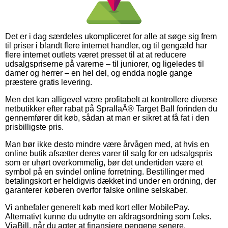
Det er i dag særdeles ukompliceret for alle at søge sig frem
til priser i blandt flere internet handler, og til gengæld har
flere internet outlets været presset til at at reducere
udsalgspriserne på varerne – til juniorer, og ligeledes til
damer og herrer – en hel del, og endda nogle gange
præstere gratis levering.
Men det kan alligevel være profitabelt at kontrollere diverse
netbutikker efter rabat på SprallaÂ® Target Ball forinden du
gennemfører dit køb, sådan at man er sikret at få fat i den
prisbilligste pris.
Man bør ikke desto mindre være årvågen med, at hvis en
online butik afsætter deres varer til salg for en udsalgspris
som er uhørt overkommelig, bør det undertiden være et
symbol på en svindel online forretning. Bestillinger med
betalingskort er heldigvis dækket ind under en ordning, der
garanterer køberen overfor falske online selskaber.
Vi anbefaler generelt køb med kort eller MobilePay.
Alternativt kunne du udnytte en afdragsordning som f.eks.
ViaBill, når du agter at finansiere pengene senere.