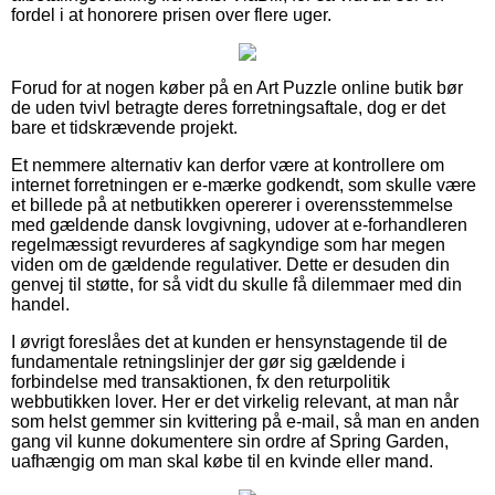
fordel i at honorere prisen over flere uger.
Forud for at nogen køber på en Art Puzzle online butik bør
de uden tvivl betragte deres forretningsaftale, dog er det
bare et tidskrævende projekt.
Et nemmere alternativ kan derfor være at kontrollere om
internet forretningen er e-mærke godkendt, som skulle være
et billede på at netbutikken opererer i overensstemmelse
med gældende dansk lovgivning, udover at e-forhandleren
regelmæssigt revurderes af sagkyndige som har megen
viden om de gældende regulativer. Dette er desuden din
genvej til støtte, for så vidt du skulle få dilemmaer med din
handel.
I øvrigt foreslåes det at kunden er hensynstagende til de
fundamentale retningslinjer der gør sig gældende i
forbindelse med transaktionen, fx den returpolitik
webbutikken lover. Her er det virkelig relevant, at man når
som helst gemmer sin kvittering på e-mail, så man en anden
gang vil kunne dokumentere sin ordre af Spring Garden,
uafhængig om man skal købe til en kvinde eller mand.