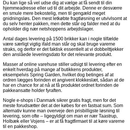
Du kan lige så vel udse dig at vælge at få sendt til din
hjemmeadresse eller ud til dit arbejde. Denne er desværre
en smule mere bekostelig, men til gengæld meget
gnidningsløs. Den mest letkøbte fragtløsning er utvivlsomt at
du selv henter pakken, men dette står og falder med at du
opholder dig nær netshoppens arbejdslager.
Antal dages levering på 1500 brikker kan i nogle tilfælde
være særligt vigtig ifald man står og skal bruge varerne
straks, og derfor er det faktisk essentielt at vi dobbelttjekker
den anslåede leveringsdato for det relevante produkt.
Masser af online varehuse stiller udsigt til levering efter en
enkelt hverdag på mange af butikkens produkter,
eksempelvis Spring Garden, hvilket dog betinges af at
ordren lægges forinden et angivent klokkeslæt, sådan at de
har en chance for at nå at få produktet ordnet forinden de
pakkeansatte holder fyraften.
Nogle e-shops i Danmark sikrer gratis fragt, men for det
meste forudsætter det at der købes for en fastsat sum. Som
alternativ kunne man overveje den prisbilligste løsning til
levering, som ofte – ligegyldigt om man er nær Taastrup,
Holbæk eller Vojens – er at få fragtfirmaet til at køre varerne
til en pakkeshop.