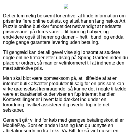
Det er temmelig bekvemt for enhver at finde information om
priser fra flere online outlets, og altså har en lang række Art
Puzzle online butikker fundet det nødvendigt at nedsætte
prisniveauet på deres varer – til børn og babyer, og
endvidere også til herrer og damer – helt i bund, og endda
nogle gange garantere levering uden betaling.
Til gengæld kan det alligevel vise sig lønsomt at studere
nogle online firmaer efter udsalg på Spring Garden inden du
placerer ordren, så man er velinformeret til at indhente den
mest attraktive pris.
Man skal blot være opmærksom på, at i tilfælde af at en
internet butik afsætter produkter til salg for en pris som kan
virke grænseløst fremragende, så kunne det i nogle tilfælde
være et karakteristika der viser en fup internet handler.
Kortbestillinger er i hvert fald dækket ind under en
forordning, hvilket assisterer dig overfor fup internet
selskaber.
Generelt går vi ind for køb med gængse betalingskort eller
MobilePay. Som en anden løsning kan du udnytte en
afbetalingsordning fra f.eks. ViaBill, for så vidt du ser en