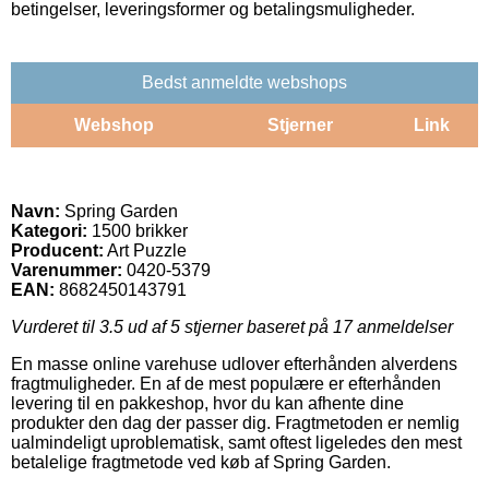
betingelser, leveringsformer og betalingsmuligheder.
Bedst anmeldte webshops
Webshop
Stjerner
Link
Navn:
Spring Garden
Kategori:
1500 brikker
Producent:
Art Puzzle
Varenummer:
0420-5379
EAN:
8682450143791
Vurderet til
3.5
ud af 5 stjerner baseret på
17
anmeldelser
En masse online varehuse udlover efterhånden alverdens
fragtmuligheder. En af de mest populære er efterhånden
levering til en pakkeshop, hvor du kan afhente dine
produkter den dag der passer dig. Fragtmetoden er nemlig
ualmindeligt uproblematisk, samt oftest ligeledes den mest
betalelige fragtmetode ved køb af Spring Garden.