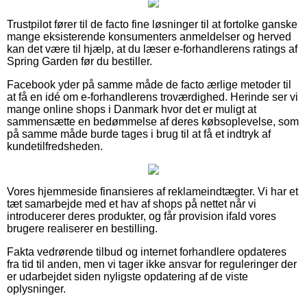
Trustpilot fører til de facto fine løsninger til at fortolke ganske
mange eksisterende konsumenters anmeldelser og herved
kan det være til hjælp, at du læser e-forhandlerens ratings af
Spring Garden før du bestiller.
Facebook yder på samme måde de facto ærlige metoder til
at få en idé om e-forhandlerens troværdighed. Herinde ser vi
mange online shops i Danmark hvor det er muligt at
sammensætte en bedømmelse af deres købsoplevelse, som
på samme måde burde tages i brug til at få et indtryk af
kundetilfredsheden.
Vores hjemmeside finansieres af reklameindtægter. Vi har et
tæt samarbejde med et hav af shops på nettet når vi
introducerer deres produkter, og får provision ifald vores
brugere realiserer en bestilling.
Fakta vedrørende tilbud og internet forhandlere opdateres
fra tid til anden, men vi tager ikke ansvar for reguleringer der
er udarbejdet siden nyligste opdatering af de viste
oplysninger.