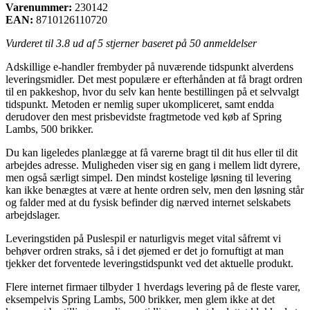
Varenummer:
230142
EAN:
8710126110720
Vurderet til
3.8
ud af 5 stjerner baseret på
50
anmeldelser
Adskillige e-handler frembyder på nuværende tidspunkt alverdens
leveringsmidler. Det mest populære er efterhånden at få bragt ordren
til en pakkeshop, hvor du selv kan hente bestillingen på et selvvalgt
tidspunkt. Metoden er nemlig super ukompliceret, samt endda
derudover den mest prisbevidste fragtmetode ved køb af Spring
Lambs, 500 brikker.
Du kan ligeledes planlægge at få varerne bragt til dit hus eller til dit
arbejdes adresse. Muligheden viser sig en gang i mellem lidt dyrere,
men også særligt simpel. Den mindst kostelige løsning til levering
kan ikke benægtes at være at hente ordren selv, men den løsning står
og falder med at du fysisk befinder dig nærved internet selskabets
arbejdslager.
Leveringstiden på Puslespil er naturligvis meget vital såfremt vi
behøver ordren straks, så i det øjemed er det jo fornuftigt at man
tjekker det forventede leveringstidspunkt ved det aktuelle produkt.
Flere internet firmaer tilbyder 1 hverdags levering på de fleste varer,
eksempelvis Spring Lambs, 500 brikker, men glem ikke at det