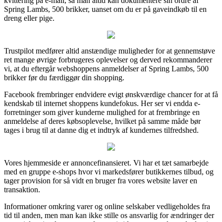
kvittering på e-mail, så man altid kan dokumentere sin ordre af
Spring Lambs, 500 brikker, uanset om du er på gaveindkøb til en
dreng eller pige.
Trustpilot medfører altid anstændige muligheder for at gennemstøve
ret mange øvrige forbrugeres oplevelser og derved rekommanderer
vi, at du eftergår webshoppens anmeldelser af Spring Lambs, 500
brikker før du færdiggør din shopping.
Facebook frembringer endvidere evigt ønskværdige chancer for at få
kendskab til internet shoppens kundefokus. Her ser vi endda e-
forretninger som giver kunderne mulighed for at frembringe en
anmeldelse af deres købsoplevelse, hvilket på samme måde bør
tages i brug til at danne dig et indtryk af kundernes tilfredshed.
Vores hjemmeside er annoncefinansieret. Vi har et tæt samarbejde
med en gruppe e-shops hvor vi markedsfører butikkernes tilbud, og
tager provision for så vidt en bruger fra vores website laver en
transaktion.
Informationer omkring varer og online selskaber vedligeholdes fra
tid til anden, men man kan ikke stille os ansvarlig for ændringer der