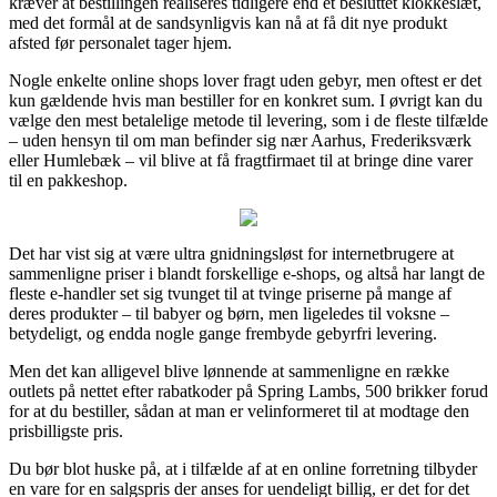
kræver at bestillingen realiseres tidligere end et besluttet klokkeslæt,
med det formål at de sandsynligvis kan nå at få dit nye produkt
afsted før personalet tager hjem.
Nogle enkelte online shops lover fragt uden gebyr, men oftest er det
kun gældende hvis man bestiller for en konkret sum. I øvrigt kan du
vælge den mest betalelige metode til levering, som i de fleste tilfælde
– uden hensyn til om man befinder sig nær Aarhus, Frederiksværk
eller Humlebæk – vil blive at få fragtfirmaet til at bringe dine varer
til en pakkeshop.
Det har vist sig at være ultra gnidningsløst for internetbrugere at
sammenligne priser i blandt forskellige e-shops, og altså har langt de
fleste e-handler set sig tvunget til at tvinge priserne på mange af
deres produkter – til babyer og børn, men ligeledes til voksne –
betydeligt, og endda nogle gange frembyde gebyrfri levering.
Men det kan alligevel blive lønnende at sammenligne en række
outlets på nettet efter rabatkoder på Spring Lambs, 500 brikker forud
for at du bestiller, sådan at man er velinformeret til at modtage den
prisbilligste pris.
Du bør blot huske på, at i tilfælde af at en online forretning tilbyder
en vare for en salgspris der anses for uendeligt billig, er det for det