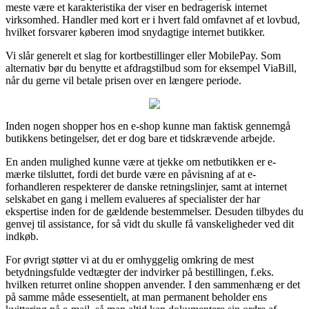
meste være et karakteristika der viser en bedragerisk internet
virksomhed. Handler med kort er i hvert fald omfavnet af et lovbud,
hvilket forsvarer køberen imod snydagtige internet butikker.
Vi slår generelt et slag for kortbestillinger eller MobilePay. Som
alternativ bør du benytte et afdragstilbud som for eksempel ViaBill,
når du gerne vil betale prisen over en længere periode.
Inden nogen shopper hos en e-shop kunne man faktisk gennemgå
butikkens betingelser, det er dog bare et tidskrævende arbejde.
En anden mulighed kunne være at tjekke om netbutikken er e-
mærke tilsluttet, fordi det burde være en påvisning af at e-
forhandleren respekterer de danske retningslinjer, samt at internet
selskabet en gang i mellem evalueres af specialister der har
ekspertise inden for de gældende bestemmelser. Desuden tilbydes du
genvej til assistance, for så vidt du skulle få vanskeligheder ved dit
indkøb.
For øvrigt støtter vi at du er omhyggelig omkring de mest
betydningsfulde vedtægter der indvirker på bestillingen, f.eks.
hvilken returret online shoppen anvender. I den sammenhæng er det
på samme måde essesentielt, at man permanent beholder ens