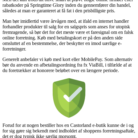
rabatkoder på Springtime Glory inden du gennemfører din handel,
således at man er garanteret at få fat i den prisbilligste pris.
Man bør imidlertid være årvågen med, at ifald en internet handler
forhandler produkter til salg for en salgspris som anses for utopisk
fremragende, så bør det for det meste være et faresignal om en falsk
online forretning. Køb med betalingskort er på den anden side
omsluttet af en bestemmelse, der beskytter en imod uærlige e-
forretninger.
Generelt anbefaler vi køb med kort eller MobilePay. Som alternativ
bør du anvende en afbetalingsordning fra fx ViaBill, i tilfælde af at
du foretrækker at honorere beløbet over en længere periode.
Forud for at nogen bestiller hos en Castorland e-butik kunne de i og
for sig gøre sig bekendt med indholdet af shoppens forretningsaftale,
det er dog typisk ikke særlig morsomt.