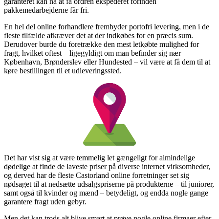
garanteret kan nå at få ordren ekspederet forinden
pakkemedarbejderne får fri.
En hel del online forhandlere frembyder portofri levering, men i de
fleste tilfælde afkræver det at der indkøbes for en præcis sum.
Derudover burde du foretrække den mest letkøbte mulighed for
fragt, hvilket oftest – ligegyldigt om man befinder sig nær
København, Brønderslev eller Hundested – vil være at få dem til at
køre bestillingen til et udleveringssted.
Det har vist sig at være temmelig let gængeligt for almindelige
dødelige at finde de laveste priser på diverse internet virksomheder,
og derved har de fleste Castorland online forretninger set sig
nødsaget til at nedsætte udsalgspriserne på produkterne – til juniorer,
samt også til kvinder og mænd – betydeligt, og endda nogle gange
garantere fragt uden gebyr.
Men det kan trods alt blive smart at prøve nogle online firmaer efter