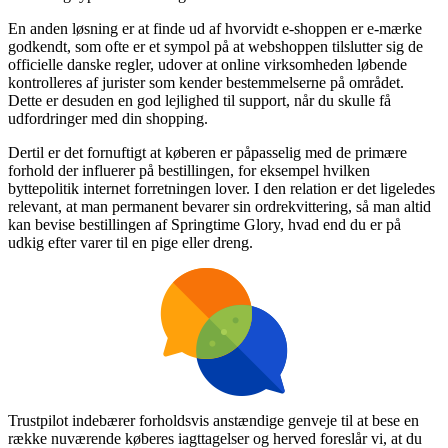
En anden løsning er at finde ud af hvorvidt e-shoppen er e-mærke
godkendt, som ofte er et sympol på at webshoppen tilslutter sig de
officielle danske regler, udover at online virksomheden løbende
kontrolleres af jurister som kender bestemmelserne på området.
Dette er desuden en god lejlighed til support, når du skulle få
udfordringer med din shopping.
Dertil er det fornuftigt at køberen er påpasselig med de primære
forhold der influerer på bestillingen, for eksempel hvilken
byttepolitik internet forretningen lover. I den relation er det ligeledes
relevant, at man permanent bevarer sin ordrekvittering, så man altid
kan bevise bestillingen af Springtime Glory, hvad end du er på
udkig efter varer til en pige eller dreng.
Trustpilot indebærer forholdsvis anstændige genveje til at bese en
række nuværende køberes iagttagelser og herved foreslår vi, at du