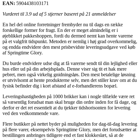
EAN:
5904438103171
Vurderet til
3.9
ud af 5 stjerner baseret på
21
anmeldelser
En hel del online forretninger frembyder nu til dags en række
forskellige former for fragt. En der er meget almindelig er i
øjeblikket pakkeshoppen, fordi du dermed nemt kan hente varerne
på et valgfrit tidspunkt. Metoden er nemlig i høj grad overkommelig,
og endda endvidere den mest prisbevidste leveringsudgave ved køb
af Springtime Glory.
Du burde endvidere udse dig at få varerne sendt til din lejlighed eller
hus eller ud på din arbejdsplads. Denne viser sig tit et hak mere
pebret, men også virkelig gnidningsløs. Den mest betalelige løsning
er utvivlsomt at hente produkterne selv, men det stiller krav om at du
fysisk befinder dig i kort afstand af e-forhandlerens bopæl.
Leveringshastigheden på 1000 brikker kan i nogle tilfælde være ret
så væsentlig forudsat man skal bruge din ordre inden for få dage, og
derfor er det ret essentielt at du tjekker tidshorisonten for levering
ved den vedkommende vare.
Flere butikker på nettet byder på muligheden for dag-til-dag levering
på flere varer, eksempelvis Springtime Glory, men det forudsætter at
bestillingen anbringes tidligere end et fast klokkeslæt, så at de