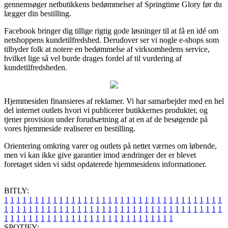
gennemsøger netbutikkens bedømmelser af Springtime Glory før du
lægger din bestilling.
Facebook bringer dig tillige rigtig gode løsninger til at få en idé om
netshoppens kundetilfredshed. Derudover ser vi nogle e-shops som
tilbyder folk at notere en bedømmelse af virksomhedens service,
hvilket lige så vel burde drages fordel af til vurdering af
kundetilfredsheden.
Hjemmesiden finansieres af reklamer. Vi har samarbejder med en hel
del internet outlets hvori vi publicerer butikkernes produkter, og
tjener provision under forudsætning af at en af de besøgende på
vores hjemmeside realiserer en bestilling.
Orientering omkring varer og outlets på nettet værnes om løbende,
men vi kan ikke give garantier imod ændringer der er blevet
foretaget siden vi sidst opdaterede hjemmesidens informationer.
BITLY:
1
1
1
1
1
1
1
1
1
1
1
1
1
1
1
1
1
1
1
1
1
1
1
1
1
1
1
1
1
1
1
1
1
1
1
1
1
1
1
1
1
1
1
1
1
1
1
1
1
1
1
1
1
1
1
1
1
1
1
1
1
1
1
1
1
1
1
1
1
1
1
1
1
1
1
1
1
1
1
1
1
1
1
1
1
1
1
1
1
1
1
1
1
1
1
1
1
1
1
1
SPOTIFY: