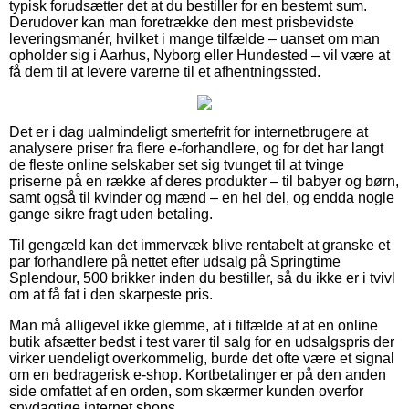
typisk forudsætter det at du bestiller for en bestemt sum.
Derudover kan man foretrække den mest prisbevidste
leveringsmanér, hvilket i mange tilfælde – uanset om man
opholder sig i Aarhus, Nyborg eller Hundested – vil være at
få dem til at levere varerne til et afhentningssted.
Det er i dag ualmindeligt smertefrit for internetbrugere at
analysere priser fra flere e-forhandlere, og for det har langt
de fleste online selskaber set sig tvunget til at tvinge
priserne på en række af deres produkter – til babyer og børn,
samt også til kvinder og mænd – en hel del, og endda nogle
gange sikre fragt uden betaling.
Til gengæld kan det immervæk blive rentabelt at granske et
par forhandlere på nettet efter udsalg på Springtime
Splendour, 500 brikker inden du bestiller, så du ikke er i tvivl
om at få fat i den skarpeste pris.
Man må alligevel ikke glemme, at i tilfælde af at en online
butik afsætter bedst i test varer til salg for en udsalgspris der
virker uendeligt overkommelig, burde det ofte være et signal
om en bedragerisk e-shop. Kortbetalinger er på den anden
side omfattet af en orden, som skærmer kunden overfor
snydagtige internet shops.