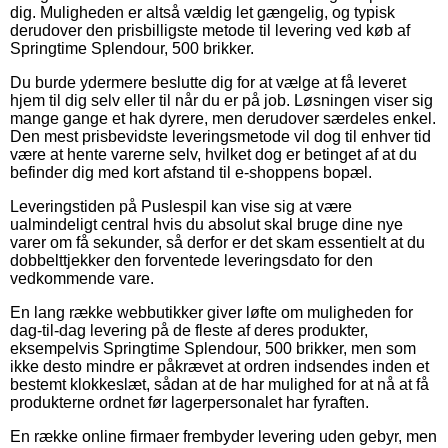
dig. Muligheden er altså vældig let gængelig, og typisk
derudover den prisbilligste metode til levering ved køb af
Springtime Splendour, 500 brikker.
Du burde ydermere beslutte dig for at vælge at få leveret
hjem til dig selv eller til når du er på job. Løsningen viser sig
mange gange et hak dyrere, men derudover særdeles enkel.
Den mest prisbevidste leveringsmetode vil dog til enhver tid
være at hente varerne selv, hvilket dog er betinget af at du
befinder dig med kort afstand til e-shoppens bopæl.
Leveringstiden på Puslespil kan vise sig at være
ualmindeligt central hvis du absolut skal bruge dine nye
varer om få sekunder, så derfor er det skam essentielt at du
dobbelttjekker den forventede leveringsdato for den
vedkommende vare.
En lang række webbutikker giver løfte om muligheden for
dag-til-dag levering på de fleste af deres produkter,
eksempelvis Springtime Splendour, 500 brikker, men som
ikke desto mindre er påkrævet at ordren indsendes inden et
bestemt klokkeslæt, sådan at de har mulighed for at nå at få
produkterne ordnet før lagerpersonalet har fyraften.
En række online firmaer frembyder levering uden gebyr, men