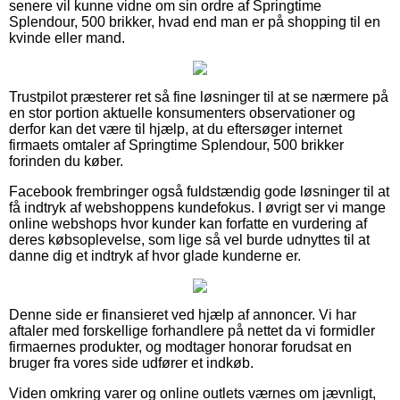
senere vil kunne vidne om sin ordre af Springtime
Splendour, 500 brikker, hvad end man er på shopping til en
kvinde eller mand.
Trustpilot præsterer ret så fine løsninger til at se nærmere på
en stor portion aktuelle konsumenters observationer og
derfor kan det være til hjælp, at du eftersøger internet
firmaets omtaler af Springtime Splendour, 500 brikker
forinden du køber.
Facebook frembringer også fuldstændig gode løsninger til at
få indtryk af webshoppens kundefokus. I øvrigt ser vi mange
online webshops hvor kunder kan forfatte en vurdering af
deres købsoplevelse, som lige så vel burde udnyttes til at
danne dig et indtryk af hvor glade kunderne er.
Denne side er finansieret ved hjælp af annoncer. Vi har
aftaler med forskellige forhandlere på nettet da vi formidler
firmaernes produkter, og modtager honorar forudsat en
bruger fra vores side udfører et indkøb.
Viden omkring varer og online outlets værnes om jævnligt,