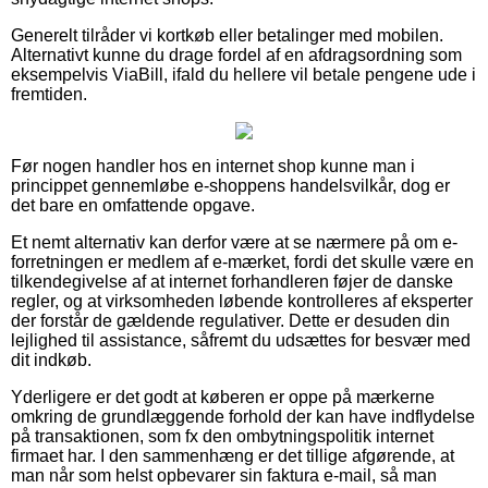
Generelt tilråder vi kortkøb eller betalinger med mobilen.
Alternativt kunne du drage fordel af en afdragsordning som
eksempelvis ViaBill, ifald du hellere vil betale pengene ude i
fremtiden.
Før nogen handler hos en internet shop kunne man i
princippet gennemløbe e-shoppens handelsvilkår, dog er
det bare en omfattende opgave.
Et nemt alternativ kan derfor være at se nærmere på om e-
forretningen er medlem af e-mærket, fordi det skulle være en
tilkendegivelse af at internet forhandleren føjer de danske
regler, og at virksomheden løbende kontrolleres af eksperter
der forstår de gældende regulativer. Dette er desuden din
lejlighed til assistance, såfremt du udsættes for besvær med
dit indkøb.
Yderligere er det godt at køberen er oppe på mærkerne
omkring de grundlæggende forhold der kan have indflydelse
på transaktionen, som fx den ombytningspolitik internet
firmaet har. I den sammenhæng er det tillige afgørende, at
man når som helst opbevarer sin faktura e-mail, så man