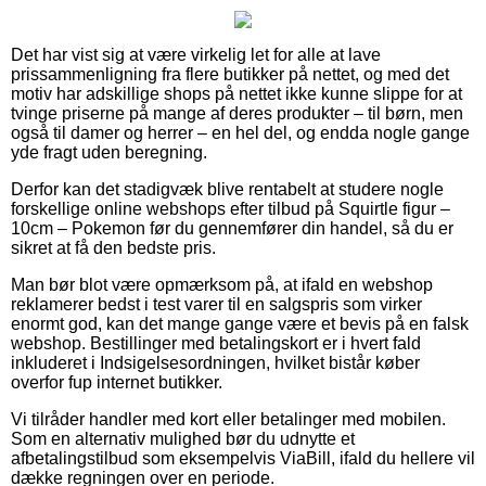
Det har vist sig at være virkelig let for alle at lave
prissammenligning fra flere butikker på nettet, og med det
motiv har adskillige shops på nettet ikke kunne slippe for at
tvinge priserne på mange af deres produkter – til børn, men
også til damer og herrer – en hel del, og endda nogle gange
yde fragt uden beregning.
Derfor kan det stadigvæk blive rentabelt at studere nogle
forskellige online webshops efter tilbud på Squirtle figur –
10cm – Pokemon før du gennemfører din handel, så du er
sikret at få den bedste pris.
Man bør blot være opmærksom på, at ifald en webshop
reklamerer bedst i test varer til en salgspris som virker
enormt god, kan det mange gange være et bevis på en falsk
webshop. Bestillinger med betalingskort er i hvert fald
inkluderet i Indsigelsesordningen, hvilket bistår køber
overfor fup internet butikker.
Vi tilråder handler med kort eller betalinger med mobilen.
Som en alternativ mulighed bør du udnytte et
afbetalingstilbud som eksempelvis ViaBill, ifald du hellere vil
dække regningen over en periode.