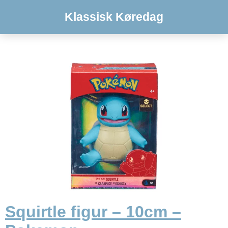
Klassisk Køredag
Squirtle figur – 10cm –