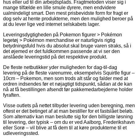
hus eller ud til din arbejdsplads. Fragtmetoden viser sig i
mange tilfælde en lille smule dyrere, men endvidere
ualmindeligt smart. Den mest prisbevidste form for fragt er
dog selv at hente produkterne, men den mulighed beroer på
at du lever lige ved internet selskabets lager.
Leveringsdygtigheden på Pokemon figurer > Pokémon
legetøj > Pokémon merchandise er naturligvis rigtig
betydningsfuld hvis du absolut skal bruge varen straks, så i
det øjemed er det fuldkommen passende at vi ser den
anslåede leveringstid på det respektive produkt.
De fleste netbutikker yder muligheden for dag-til-dag
levering på de fleste varenumre, eksempelvis Squirtle figur –
10cm – Pokemon, men som trods alt står og falder med at
ordren indsendes før et nøjagtigt tidspunkt, sådan at de kan
nå at få bestillingen afsendt før pakkemedarbejderne holder
fyraften.
Visse outlets på nettet tilbyder levering uden beregning, men
oftest er det betinget af at man bestiller for et fastslået beløb.
Som alternativ kan man beslutte sig for den billigste løsning
til levering, der typisk – om du er ved Aalborg, Frederikshavn
eller Sorø – vil blive at få dem til at køre produkterne til et
udleveringssted.