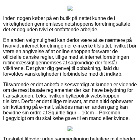
Inden nogen køber på en butik på nettet kunne de i
virkeligheden gennemlæse netshoppens forretningsaftale,
det er dog uden tvivl et omfattende arbejde.
En anden valgmulighed kan derfor være at se nærmere på
hvorvidt internet forretningen er e-mærke tilsluttet, hvilket bør
være en angivelse af at online shoppen forsvarer de
officielle danske regler, tillige med at internet forretningen
rutinemæssigt gennemses af sagkyndige der forstår
vilkårene. Det giver dig genvej til opbakning, ifald du
forvoldes vanskeligheder i forbindelse med dit indkøb.
Tilsvarende er det anbefalelsesværdigt at kunden er vidende
om de mest basale reglementer der kan have betydning for
transaktionen, f.eks. hvilken byttepolitik webshoppen
tilsikrer. Derfor er det tillige relevant, at man altid opbevarer
sin kvittering på e-mail, således man en anden gang kan
bevidne sin ordre af Squirtle figur – 10cm – Pokemon,
ligegyldigt om du skal købe gave til en mand eller kvinde.
Trustpilot tilbyder uden sammenligning belejlige muligheder