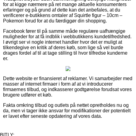
for at kigge nærmere på ret mange aktuelle konsumenters
erfaringer og på grund af dette kan det anbefales, at du
verificerer e-butikkens omtaler af Squirtle figur – 10cm –
Pokemon forud for at du færdiggør din shopping.
Facebook fører til på samme måde regulære uafhængige
muligheder for at få indblik i webbutikkens kundetilfredshed.
I øvrigt ser vi nogle internet handler hvor det er muligt at
tilkendegive en kritik af deres køb, som lige så vel burde
drages fordel af til at tage stilling til hvor tilfredse kunderne
er.
Dette website er finansieret af reklamer. Vi samarbejder med
masser af internet firmaer i form af at vi introducerer
firmaernes tilbud, og indkasserer godtgørelse forudsat vores
brugere udfører et køb.
Fakta omkring tilbud og outlets på nettet opretholdes nu og
da, men vi tager ikke ansvar for modifikationer der potentielt
er lavet efter seneste opdatering af vores data.
BITLY: