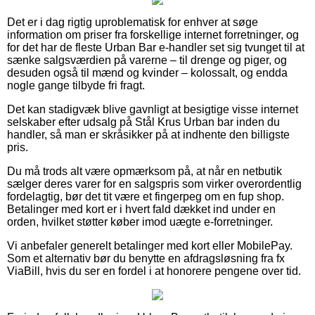
Det er i dag rigtig uproblematisk for enhver at søge
information om priser fra forskellige internet forretninger, og
for det har de fleste Urban Bar e-handler set sig tvunget til at
sænke salgsværdien på varerne – til drenge og piger, og
desuden også til mænd og kvinder – kolossalt, og endda
nogle gange tilbyde fri fragt.
Det kan stadigvæk blive gavnligt at besigtige visse internet
selskaber efter udsalg på Stål Krus Urban bar inden du
handler, så man er skråsikker på at indhente den billigste
pris.
Du må trods alt være opmærksom på, at når en netbutik
sælger deres varer for en salgspris som virker overordentlig
fordelagtig, bør det tit være et fingerpeg om en fup shop.
Betalinger med kort er i hvert fald dækket ind under en
orden, hvilket støtter køber imod uægte e-forretninger.
Vi anbefaler generelt betalinger med kort eller MobilePay.
Som et alternativ bør du benytte en afdragsløsning fra fx
ViaBill, hvis du ser en fordel i at honorere pengene over tid.