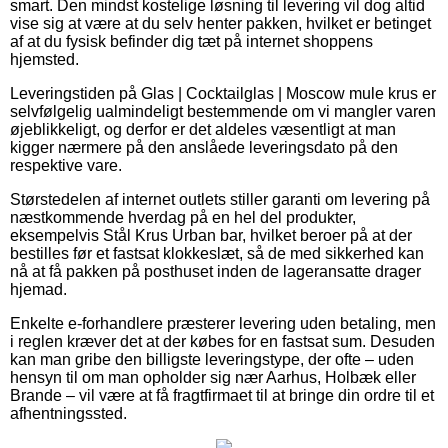
smart. Den mindst kostelige løsning til levering vil dog altid
vise sig at være at du selv henter pakken, hvilket er betinget
af at du fysisk befinder dig tæt på internet shoppens
hjemsted.
Leveringstiden på Glas | Cocktailglas | Moscow mule krus er
selvfølgelig ualmindeligt bestemmende om vi mangler varen
øjeblikkeligt, og derfor er det aldeles væsentligt at man
kigger nærmere på den anslåede leveringsdato på den
respektive vare.
Størstedelen af internet outlets stiller garanti om levering på
næstkommende hverdag på en hel del produkter,
eksempelvis Stål Krus Urban bar, hvilket beroer på at der
bestilles før et fastsat klokkeslæt, så de med sikkerhed kan
nå at få pakken på posthuset inden de lageransatte drager
hjemad.
Enkelte e-forhandlere præsterer levering uden betaling, men
i reglen kræver det at der købes for en fastsat sum. Desuden
kan man gribe den billigste leveringstype, der ofte – uden
hensyn til om man opholder sig nær Aarhus, Holbæk eller
Brande – vil være at få fragtfirmaet til at bringe din ordre til et
afhentningssted.