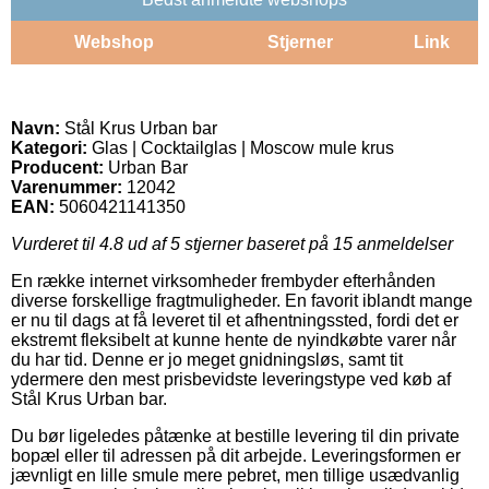
Webshop
Stjerner
Link
Navn:
Stål Krus Urban bar
Kategori:
Glas | Cocktailglas | Moscow mule krus
Producent:
Urban Bar
Varenummer:
12042
EAN:
5060421141350
Vurderet til
4.8
ud af 5 stjerner baseret på
15
anmeldelser
En række internet virksomheder frembyder efterhånden
diverse forskellige fragtmuligheder. En favorit iblandt mange
er nu til dags at få leveret til et afhentningssted, fordi det er
ekstremt fleksibelt at kunne hente de nyindkøbte varer når
du har tid. Denne er jo meget gnidningsløs, samt tit
ydermere den mest prisbevidste leveringstype ved køb af
Stål Krus Urban bar.
Du bør ligeledes påtænke at bestille levering til din private
bopæl eller til adressen på dit arbejde. Leveringsformen er
jævnligt en lille smule mere pebret, men tillige usædvanlig