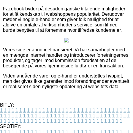
Facebook byder på desuden ganske tiltalende muligheder
for at få kendskab til webshoppens popularitet. Derudover
møder vi nogle e-handler som giver folk mulighed for at
afgive en omtale af virksomhedens service, som tilmed
burde benyttes til at fornemme hvor tilfredse kunderne er.
Vores side er annoncefinansieret. Vi har samarbejder med
en mængde internet handler og introducerer forretningernes
produkter, og tager imod kommission forudsat en af de
besøgende på vores hjemmeside fuldfører en transaktion.
Viden angående varer og e-handler understøttes hyppigt,
men der gives ikke garantier imod forandringer der eventuelt
er realiseret siden nyligste opdatering af websitets data.
BITLY:
1
1
1
1
1
1
1
1
1
1
1
1
1
1
1
1
1
1
1
1
1
1
1
1
1
1
1
1
1
1
1
1
1
1
1
1
1
1
1
1
1
1
1
1
1
1
1
1
1
1
1
1
1
1
1
1
1
1
1
1
1
1
1
1
1
1
1
1
1
1
1
1
1
1
1
1
1
1
1
1
1
1
1
1
1
1
1
1
1
1
1
1
1
1
1
1
1
1
1
1
SPOTIFY:
1
1
1
1
1
1
1
1
1
1
1
1
1
1
1
1
1
1
1
1
1
1
1
1
1
1
1
1
1
1
1
1
1
1