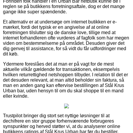
Forinden folk handler i en Urban Bar netbutik kunne de i
reglen se på butikkens forretningsaftale, dog er det mange
gange ikke super spændende.
Et alternativ er at undersøge om internet butikken er e-
mærket, fordi det typisk er en angivelse af at online
forretningen tilslutter sig de danske love, tillige med at
internet forhandleren ofte vurderes af fagfolk som har megen
viden om bestemmelserne på området. Desuden giver det
dig genvej til assistance, for så vidt du får udfordringer med
dit køb.
Ydermere foreslåes det at man er på vagt for de mest
aktuelle vilkår gældende for transaktionen, eksempelvis
hvilken returrettighed netshoppen tilbyder. I relation til det er
det desuden relevant, at man altid beholder sin faktura, så
man en anden gang kan eftervise bestillingen af Stål Krus
Urban bar, uden hensyn til om du skal shoppe til en mand
eller kvinde.
Trustpilot bringer dig stort set nyttige løsninger til at
dechifrere en stor gruppe forhenværende forbrugeres
synspunkter og herved støtter vi, at du analyserer online
butikkens ratings af Stål Krus Urban bar før du bestiller.