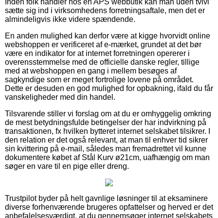
Inden folk handler hos en APS webbutik kan man uden tvivl
sætte sig ind i virksomhedens forretningsaftale, men det er
almindeligvis ikke videre spændende.
En anden mulighed kan derfor være at kigge hvorvidt online
webshoppen er verificeret af e-mærket, grundet at det bør
være en indikator for at internet forretningen opererer i
overensstemmelse med de officielle danske regler, tillige
med at webshoppen en gang i mellem besøges af
sagkyndige som er meget fortrolige lovene på området.
Dette er desuden en god mulighed for opbakning, ifald du får
vanskeligheder med din handel.
Tilsvarende stiller vi forslag om at du er omhyggelig omkring
de mest betydningsfulde betingelser der har indvirkning på
transaktionen, fx hvilken bytteret internet selskabet tilsikrer. I
den relation er det også relevant, at man til enhver tid sikrer
sin kvittering på e-mail, således man fremadrettet vil kunne
dokumentere købet af Stål Kurv ø21cm, uafhængig om man
søger en vare til en pige eller dreng.
Trustpilot byder på helt gavnlige løsninger til at eksaminere
diverse forhenværende brugeres opfattelser og herved er det
anbefalelsesværdigt, at du gennemsøger internet selskabets