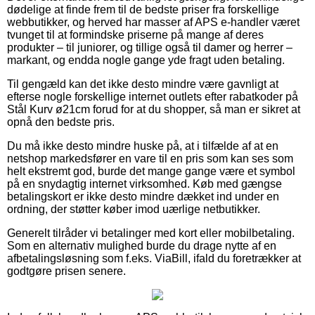
dødelige at finde frem til de bedste priser fra forskellige
webbutikker, og herved har masser af APS e-handler været
tvunget til at formindske priserne på mange af deres
produkter – til juniorer, og tillige også til damer og herrer –
markant, og endda nogle gange yde fragt uden betaling.
Til gengæld kan det ikke desto mindre være gavnligt at
efterse nogle forskellige internet outlets efter rabatkoder på
Stål Kurv ø21cm forud for at du shopper, så man er sikret at
opnå den bedste pris.
Du må ikke desto mindre huske på, at i tilfælde af at en
netshop markedsfører en vare til en pris som kan ses som
helt ekstremt god, burde det mange gange være et symbol
på en snydagtig internet virksomhed. Køb med gængse
betalingskort er ikke desto mindre dækket ind under en
ordning, der støtter køber imod uærlige netbutikker.
Generelt tilråder vi betalinger med kort eller mobilbetaling.
Som en alternativ mulighed burde du drage nytte af en
afbetalingsløsning som f.eks. ViaBill, ifald du foretrækker at
godtgøre prisen senere.