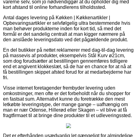
varerne selv, som jo nødvendiggør at du opholder dig med
kort afstand til online forhandlerens tilholdssted.
Antal dages levering på Køkken | Køkkenartikler |
Opbevaringsartikler er selvfølgelig ultra bestemmende hvis
man behøver produkterne inden for kort tid, så med det
formål er det sandelig centralt at man kigger nærmere på
den anslåede leveringsdato ved det pågældende produkt.
En del butikker på nettet reklamerer med dag-til-dag levering
på massevis af produkter, eksempelvis Stål Kurv ø21cm,
som dog forudsætter at bestillingen gennemføres tidligere
end et angivent klokkeslæt, så de har en chance for at nå at
få bestillingen skippet afsted forud for at medarbejderne har
fri.
Visse internet foretagender frembyder levering uden
omkostninger, men ofte er det forbeholdt når du shopper for
en fastsat sum. Alternativt kunne du foretrække den mest
letkøbte leveringstype, der mange gange – uafhængig om
man er nær Odense, Hillerød eller Skagen – vil blive at få
fragtfirmaet til at bringe dine produkter til et udleveringssted.
Det er efterhånden usædvanlig let gængeligt for almindelige