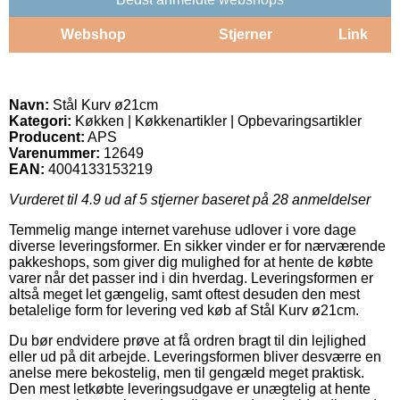
Webshop
Stjerner
Link
Navn:
Stål Kurv ø21cm
Kategori:
Køkken | Køkkenartikler | Opbevaringsartikler
Producent:
APS
Varenummer:
12649
EAN:
4004133153219
Vurderet til
4.9
ud af 5 stjerner baseret på
28
anmeldelser
Temmelig mange internet varehuse udlover i vore dage
diverse leveringsformer. En sikker vinder er for nærværende
pakkeshops, som giver dig mulighed for at hente de købte
varer når det passer ind i din hverdag. Leveringsformen er
altså meget let gængelig, samt oftest desuden den mest
betalelige form for levering ved køb af Stål Kurv ø21cm.
Du bør endvidere prøve at få ordren bragt til din lejlighed
eller ud på dit arbejde. Leveringsformen bliver desværre en
anelse mere bekostelig, men til gengæld meget praktisk.
Den mest letkøbte leveringsudgave er unægtelig at hente