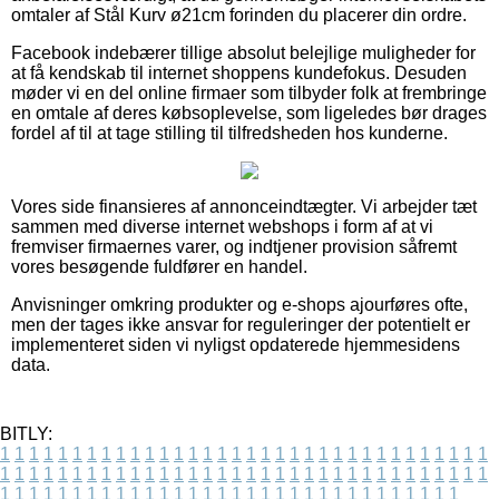
omtaler af Stål Kurv ø21cm forinden du placerer din ordre.
Facebook indebærer tillige absolut belejlige muligheder for
at få kendskab til internet shoppens kundefokus. Desuden
møder vi en del online firmaer som tilbyder folk at frembringe
en omtale af deres købsoplevelse, som ligeledes bør drages
fordel af til at tage stilling til tilfredsheden hos kunderne.
Vores side finansieres af annonceindtægter. Vi arbejder tæt
sammen med diverse internet webshops i form af at vi
fremviser firmaernes varer, og indtjener provision såfremt
vores besøgende fuldfører en handel.
Anvisninger omkring produkter og e-shops ajourføres ofte,
men der tages ikke ansvar for reguleringer der potentielt er
implementeret siden vi nyligst opdaterede hjemmesidens
data.
BITLY:
1
1
1
1
1
1
1
1
1
1
1
1
1
1
1
1
1
1
1
1
1
1
1
1
1
1
1
1
1
1
1
1
1
1
1
1
1
1
1
1
1
1
1
1
1
1
1
1
1
1
1
1
1
1
1
1
1
1
1
1
1
1
1
1
1
1
1
1
1
1
1
1
1
1
1
1
1
1
1
1
1
1
1
1
1
1
1
1
1
1
1
1
1
1
1
1
1
1
1
1