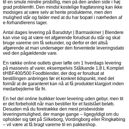
til en smule mindre prisbillig, men på den anden side i høj
grad problemfri. Den mindst kostelige fragtløsning kan ikke
modsiges at være selv at hente produkterne, men den
mulighed står og falder med at du har bopæl i nærheden af
e-forhandlerens lager.
Antal dages levering på Barudstyr | Barmaskiner | Blendere
kan vise sig at være ret afgørende forudsat du står og skal
bruge varerne om få sekunder, og derfor er det altså
afgørende at man undersøger den forventede leveringsdato
ved den pågældende vare.
En række online outlets giver løfte om 1 hverdags levering
på massevis af varer, eksempelvis Stålkande 1,8 L Komplet
t/HBF400/500 Foodblender, der dog er forudsat at
bestillingen anbringes før et konkret tidspunkt, med det
formål at de garanteret kan nå at få produktet klargjort inden
medarbejderne får fri.
En hel del online butikker lover levering uden gebyr, men tit
er det forbeholdt når man bestiller for et fastslået beløb.
Desuden må du foretrække den mest prisbevidste
leveringsmulighed, der mange gange – ligegyldigt om du
opholder sig tæt på Silkeborg, Vordingborg eller Ringkøbing
– vil være at få bragt varerne til en pakkeshop.