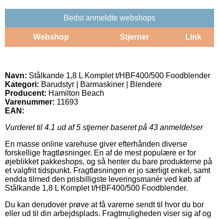
Bedst anmeldte webshops
Webshop
Stjerner
Link
Navn:
Stålkande 1,8 L Komplet t/HBF400/500 Foodblender
Kategori:
Barudstyr | Barmaskiner | Blendere
Producent:
Hamilton Beach
Varenummer:
11693
EAN:
Vurderet til
4.1
ud af 5 stjerner baseret på
43
anmeldelser
En masse online varehuse giver efterhånden diverse
forskellige fragtløsninger. En af de mest populære er for
øjeblikket pakkeshops, og så henter du bare produkterne på
et valgfrit tidspunkt. Fragtløsningen er jo særligt enkel, samt
endda tilmed den prisbilligste leveringsmanér ved køb af
Stålkande 1,8 L Komplet t/HBF400/500 Foodblender.
Du kan derudover prøve at få varerne sendt til hvor du bor
eller ud til din arbejdsplads. Fragtmuligheden viser sig af og