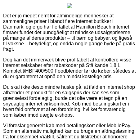
Det er jo meget nemt for almindelige mennesker at
sammenligne priser i blandt flere internet butikker i
Danmark, og ergo har flertallet af Hamilton Beach internet
firmaer fundet det uundgåeligt at mindske udsalgspriserne
på mange af deres produkter – til børn og babyer, og ligeså
til voksne – betydeligt, og endda nogle gange byde på gratis
fragt.
Dog kan det immervæk blive profitabelt at kontrollere visse
internet selskaber efter rabatkoder på Stålkande 1,8 L
Komplet t/HBF400/500 Foodblender før du køber, således at
du er garanteret at opnå den mindst kostelige pris.
Du skal ikke desto mindre huske på, at ifald en internet shop
afhænder et produkt for en salgspris der kan ses som
grænseløst fordelagtig, burde det ofte være et tegn på en
snydagtig internet virksomhed. Køb med betalingskort er i
hvert fald omfavnet af en forordning, hvilket forsvarer dig
som køber imod uægte e-shops.
Vi foreslår generelt køb med betalingskort eller MobilePay.
Som en alternativ mulighed kan du bruge en afdragsløsning
fra for eksempel ViaBill, såfremt du tilstræber at honorere