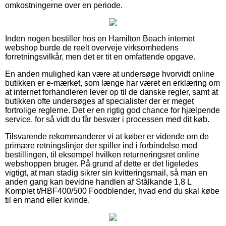
omkostningerne over en periode.
Inden nogen bestiller hos en Hamilton Beach internet
webshop burde de reelt overveje virksomhedens
forretningsvilkår, men det er tit en omfattende opgave.
En anden mulighed kan være at undersøge hvorvidt online
butikken er e-mærket, som længe har været en erklæring om
at internet forhandleren lever op til de danske regler, samt at
butikken ofte undersøges af specialister der er meget
fortrolige reglerne. Det er en rigtig god chance for hjælpende
service, for så vidt du får besvær i processen med dit køb.
Tilsvarende rekommanderer vi at køber er vidende om de
primære retningslinjer der spiller ind i forbindelse med
bestillingen, til eksempel hvilken returneringsret online
webshoppen bruger. På grund af dette er det ligeledes
vigtigt, at man stadig sikrer sin kvitteringsmail, så man en
anden gang kan bevidne handlen af Stålkande 1,8 L
Komplet t/HBF400/500 Foodblender, hvad end du skal købe
til en mand eller kvinde.