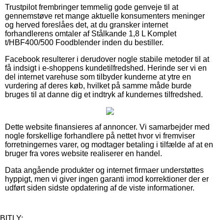
Trustpilot frembringer temmelig gode genveje til at
gennemstøve ret mange aktuelle konsumenters meninger
og herved foreslåes det, at du gransker internet
forhandlerens omtaler af Stålkande 1,8 L Komplet
t/HBF400/500 Foodblender inden du bestiller.
Facebook resulterer i derudover nogle stabile metoder til at
få indsigt i e-shoppens kundetilfredshed. Herinde ser vi en
del internet varehuse som tilbyder kunderne at ytre en
vurdering af deres køb, hvilket på samme måde burde
bruges til at danne dig et indtryk af kundernes tilfredshed.
Dette website finansieres af annoncer. Vi samarbejder med
nogle forskellige forhandlere på nettet hvor vi fremviser
forretningernes varer, og modtager betaling i tilfælde af at en
bruger fra vores website realiserer en handel.
Data angående produkter og internet firmaer understøttes
hyppigt, men vi giver ingen garanti imod korrektioner der er
udført siden sidste opdatering af de viste informationer.
BITLY: