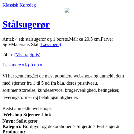
Klassisk Køredag
Stålsugerør
Antal: 4 stk stålsugerør og 1 børste.Mål: ca 20,5 cm.Farve:
SølvMateriale: Stål
(Læs mere)
24
kr.
(Vis fragtpris)
Læs mere »
Køb nu »
Vi har gennemgået de mest populære webshops og anmeldt dem
med stjerner fra 1 til 5 ud fra bl.a. deres prisniveau,
sortimentstørrelse, kundeservice, brugervenlighed, betingelser,
leveringsformer og betalingsmuligheder.
Bedst anmeldte webshops
Webshop
Stjerner
Link
Navn:
Stålsugerør
Kategori:
Bordpynt og dekorationer > Sugerør > Fest sugerør
Producent: