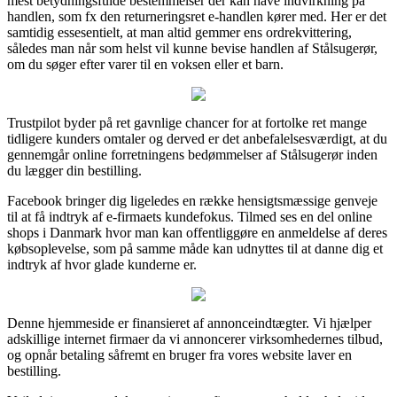
mest betydningsfulde bestemmelser der kan have indvirkning på
handlen, som fx den returneringsret e-handlen kører med. Her er det
samtidig essesentielt, at man altid gemmer ens ordrekvittering,
således man når som helst vil kunne bevise handlen af Stålsugerør,
om du søger efter varer til en voksen eller et barn.
Trustpilot byder på ret gavnlige chancer for at fortolke ret mange
tidligere kunders omtaler og derved er det anbefalelsesværdigt, at du
gennemgår online forretningens bedømmelser af Stålsugerør inden
du lægger din bestilling.
Facebook bringer dig ligeledes en række hensigtsmæssige genveje
til at få indtryk af e-firmaets kundefokus. Tilmed ses en del online
shops i Danmark hvor man kan offentliggøre en anmeldelse af deres
købsoplevelse, som på samme måde kan udnyttes til at danne dig et
indtryk af hvor glade kunderne er.
Denne hjemmeside er finansieret af annonceindtægter. Vi hjælper
adskillige internet firmaer da vi annoncerer virksomhedernes tilbud,
og opnår betaling såfremt en bruger fra vores website laver en
bestilling.