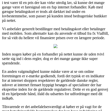
i test varer til en pris der kan virke utrolig lav, så kunne det mange
gange være et faresignal om en fup internet forhandler. Køb med
gængse betalingskort er trods alt dækket ind under en
lovbestemmelse, som passer på kunden imod bedrageriske butikker
på nettet.
Vi anbefaler generelt bestillinger med betalingskort eller betalinger
med mobilen. Som alternativ kan du anvende et tilbud fra fx ViaBill,
for så vidt du hellere vil finansiere prisen over en længere periode.
Inden nogen køber på en forhandler på nettet kunne de uden tvivl
sætte sig ind i dens regler, dog er det mange gange ikke super
spændende.
En anden valgmulighed kunne måske være at se om online
forretningen er e-mærke godkendt, fordi det typisk er en indikator
for at internet shoppen respekterer de gældende danske regler,
udover at internet firmaet hyppigt besøges af specialister der har
ekspertise inden for de gældende regulativer. Dette er en god genvej
til en hjælpende hånd, ifald du udsættes for udfordringer med dit
indkøb.
Tilsvarende er det anbefalelsesværdigt at køber er på vagt for de