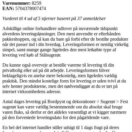
Varenummer:
8259
EAN:
5704378007474
Vurderet til
4
ud af 5 stjerner baseret på
37
anmeldelser
Adskillige online forhandlere udlover på nuværende tidspunkt
alverdens leveringsløsninger. Den mest anvendte er efterhånden
pakkeshoppen, og så kan du bare gå forbi efter de bestilte produkter
når det passer ind i din hverdag. Leveringsformen er nemlig virkelig
simpel, samt mange gange ligeledes den mest letkøbte type af
levering ved køb af Stålsugerør.
Du kunne også overveje at bestille varerne til levering til din
privatbolig eller ud på dit arbejde. Leveringsformen bliver
beklageligvis en anelse mere bekostelig, men ligeledes vældig
praktisk. Den mindst kostelige form for levering er uden tvivl at du
selv henter produkterne, men det nødvendiggør at du er tæt på
internet virksomhedens adresse.
Antal dages levering på Bordpynt og dekorationer > Sugerør > Fest
sugerør kan være vældig bestemmende om du absolut skal bruge
varen fluks, så derfor er det aldeles væsentligt at vi kigger nærmere
på den forventede leveringsdato for den pågældende vare.
En hel del internet handler stiller udsigt til 1 dags fragt på deres