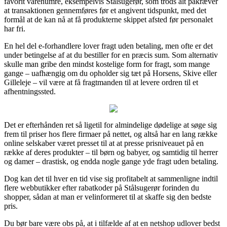
favorit varenumre, eksempelvis Stålsugerør, som trods alt påkræver
at transaktionen gennemføres før et angivent tidspunkt, med det
formål at de kan nå at få produkterne skippet afsted før personalet
har fri.
En hel del e-forhandlere lover fragt uden betaling, men ofte er det
under betingelse af at du bestiller for en præcis sum. Som alternativ
skulle man gribe den mindst kostelige form for fragt, som mange
gange – uafhængig om du opholder sig tæt på Horsens, Skive eller
Gilleleje – vil være at få fragtmanden til at levere ordren til et
afhentningssted.
Det er efterhånden ret så ligetil for almindelige dødelige at søge sig
frem til priser hos flere firmaer på nettet, og altså har en lang række
online selskaber været presset til at at presse prisniveauet på en
række af deres produkter – til børn og babyer, og samtidig til herrer
og damer – drastisk, og endda nogle gange yde fragt uden betaling.
Dog kan det til hver en tid vise sig profitabelt at sammenligne indtil
flere webbutikker efter rabatkoder på Stålsugerør forinden du
shopper, sådan at man er velinformeret til at skaffe sig den bedste
pris.
Du bør bare være obs på, at i tilfælde af at en netshop udlover bedst