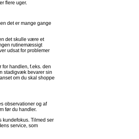
er flere uger.
, men det er mange gange
en det skulle være et
ningen rutinemæssigt
liver udsat for problemer
 for handlen, f.eks. den
an stadigvæk bevarer sin
 uanset om du skal shoppe
res observationer og af
m før du handler.
s kundefokus. Tilmed ser
dens service, som