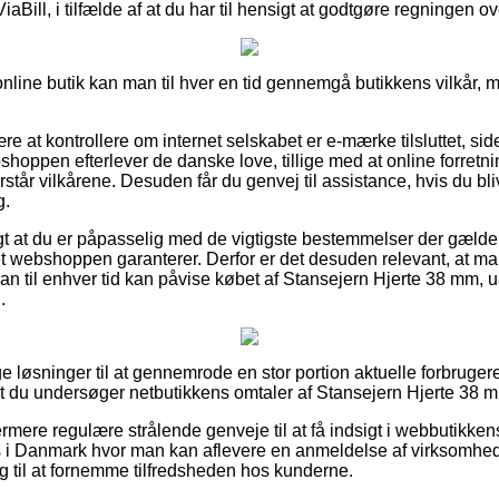
iaBill, i tilfælde af at du har til hensigt at godtgøre regningen ov
n online butik kan man til hver en tid gennemgå butikkens vilkår
 at kontrollere om internet selskabet er e-mærke tilsluttet, sid
shoppen efterlever de danske love, tillige med at online forret
 forstår vilkårene. Desuden får du genvej til assistance, hvis du b
g.
gt at du er påpasselig med de vigtigste bestemmelser der gælder
et webshoppen garanterer. Derfor er det desuden relevant, at m
 man til enhver tid kan påvise købet af Stansejern Hjerte 38 mm,
.
lige løsninger til at gennemrode en stor portion aktuelle forbruge
at du undersøger netbutikkens omtaler af Stansejern Hjerte 38 m
ere regulære strålende genveje til at få indsigt i webbutikken
s i Danmark hvor man kan aflevere en anmeldelse af virksomhe
g til at fornemme tilfredsheden hos kunderne.