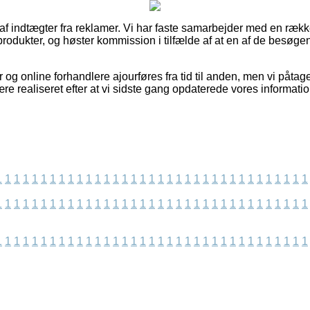
 af indtægter fra reklamer. Vi har faste samarbejder med en række
rodukter, og høster kommission i tilfælde af at en af de besøge
 og online forhandlere ajourføres fra tid til anden, men vi påtage
re realiseret efter at vi sidste gang opdaterede vores informatio
1
1
1
1
1
1
1
1
1
1
1
1
1
1
1
1
1
1
1
1
1
1
1
1
1
1
1
1
1
1
1
1
1
1
1
1
1
1
1
1
1
1
1
1
1
1
1
1
1
1
1
1
1
1
1
1
1
1
1
1
1
1
1
1
1
1
1
1
1
1
1
1
1
1
1
1
1
1
1
1
1
1
1
1
1
1
1
1
1
1
1
1
1
1
1
1
1
1
1
1
1
1
1
1
1