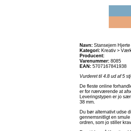
Navn:
Stansejern Hjert
Kategori:
Kreativ > Værk
Producent:
Varenummer:
8085
EAN:
5707167841938
Vurderet til
4.8
ud af 5 st
De fleste online forhandl
er for nærværende at afs
Leveringstypen er jo særd
38 mm.
Du bør alternativt udse di
gennemsnitligt en smule 
ordren, som jo stiller kr