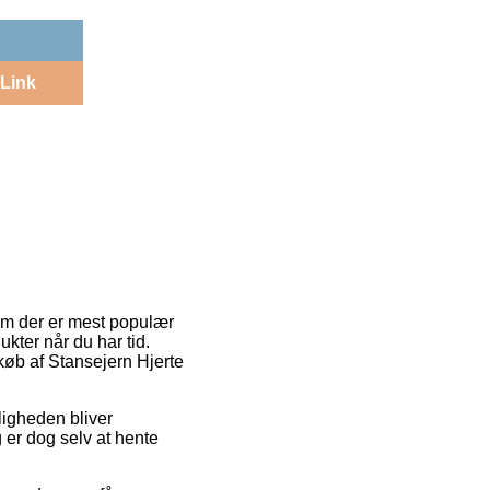
Link
dem der er mest populær
kter når du har tid.
køb af Stansejern Hjerte
uligheden bliver
 er dog selv at hente