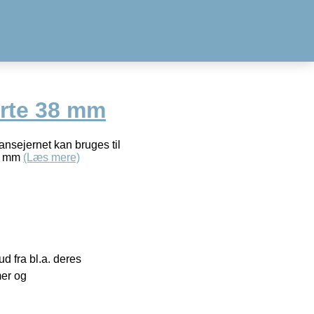
erte 38 mm
tansejernet kan bruges til
38 mm
(Læs mere)
 fra bl.a. deres
mer og