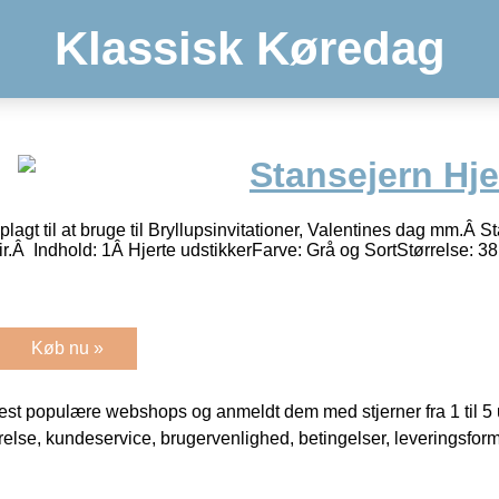
Klassisk Køredag
Stansejern Hj
plagt til at bruge til Bryllupsinvitationer, Valentines dag mm.Â S
ir.Â Indhold: 1Â Hjerte udstikkerFarve: Grå og SortStørrelse: 
Køb nu »
t populære webshops og anmeldt dem med stjerner fra 1 til 5 ud
rrelse, kundeservice, brugervenlighed, betingelser, leveringsfor