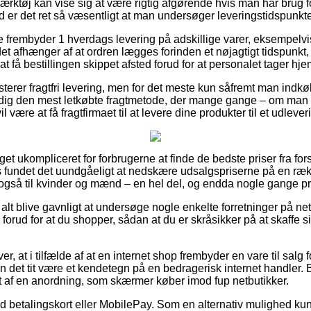
ærktøj kan vise sig at være rigtig afgørende hvis man har brug f
 er det ret så væsentligt at man undersøger leveringstidspunkte
e frembyder 1 hverdags levering på adskillige varer, eksempelvi
t afhænger af at ordren lægges forinden et nøjagtigt tidspunkt,
t få bestillingen skippet afsted forud for at personalet tager hje
erer fragtfri levering, men for det meste kun såfremt man indkøb
dig den mest letkøbte fragtmetode, der mange gange – om man
 være at få fragtfirmaet til at levere dine produkter til et udleve
et ukompliceret for forbrugerne at finde de bedste priser fra fors
ps fundet det uundgåeligt at nedskære udsalgspriserne på en ræk
 også til kvinder og mænd – en hel del, og endda nogle gange præ
 alt blive gavnligt at undersøge nogle enkelte forretninger på net
orud for at du shopper, sådan at du er skråsikker på at skaffe s
, at i tilfælde af at en internet shop frembyder en vare til salg 
kan det tit være et kendetegn på en bedragerisk internet handler. 
 af en anordning, som skærmer køber imod fup netbutikker.
med betalingskort eller MobilePay. Som en alternativ mulighed kun