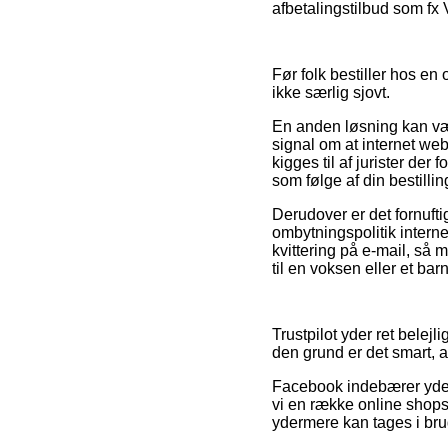
afbetalingstilbud som fx V
Før folk bestiller hos e
ikke særlig sjovt.
En anden løsning kan være
signal om at internet web
kigges til af jurister der
som følge af din bestillin
Derudover er det fornufti
ombytningspolitik intern
kvittering på e-mail, så
til en voksen eller et barn
Trustpilot yder ret belej
den grund er det smart, 
Facebook indebærer yderm
vi en række online shop
ydermere kan tages i bru