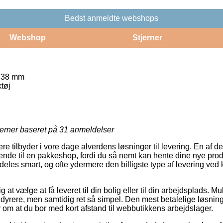
Bedst anmeldte webshops
Webshop
Stjerner
e 38 mm
tøj
jerner baseret på
31
anmeldelser
ere tilbyder i vore dage alverdens løsninger til levering. En af 
ende til en pakkeshop, fordi du så nemt kan hente dine nye produ
eles smart, og ofte ydermere den billigste type af levering ved 
g at vælge at få leveret til din bolig eller til din arbejdsplads. M
dyrere, men samtidig ret så simpel. Den mest betalelige løsning
av om at du bor med kort afstand til webbutikkens arbejdslager.