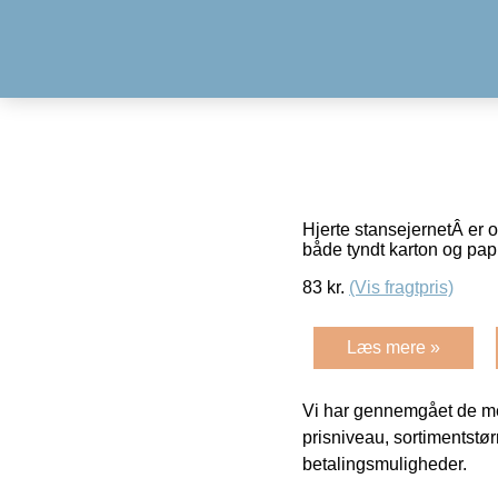
Hjerte stansejernetÂ er o
både tyndt karton og pap
83
kr.
(Vis fragtpris)
Læs mere »
Vi har gennemgået de mes
prisniveau, sortimentstø
betalingsmuligheder.