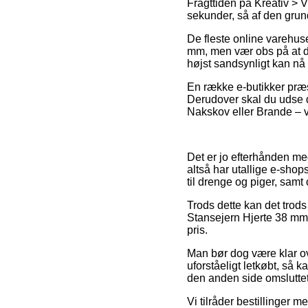
Fragttiden på Kreativ > V
sekunder, så af den grund
De fleste online varehus
mm, men vær obs på at de
højst sandsynligt kan nå a
En række e-butikker præst
Derudover skal du udse 
Nakskov eller Brande – vil
Det er jo efterhånden meg
altså har utallige e-sho
til drenge og piger, samt
Trods dette kan det trods
Stansejern Hjerte 38 mm f
pris.
Man bør dog være klar over
uforståeligt letkøbt, så 
den anden side omsluttet
Vi tilråder bestillinger 