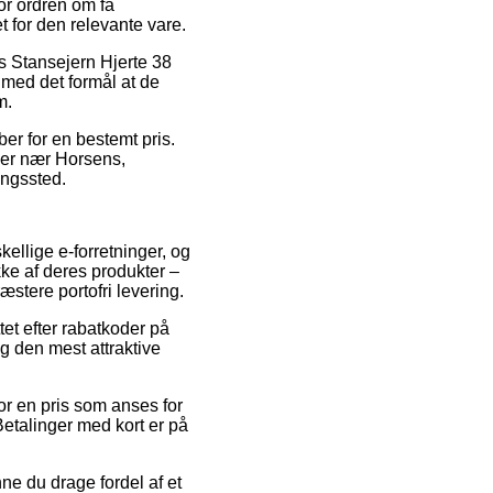
or ordren om få
t for den relevante vare.
s Stansejern Hjerte 38
 med det formål at de
m.
er for en bestemt pris.
 er nær Horsens,
ringssted.
kellige e-forretninger, og
ke af deres produkter –
stere portofri levering.
tet efter rabatkoder på
ig den mest attraktive
for en pris som anses for
Betalinger med kort er på
ne du drage fordel af et