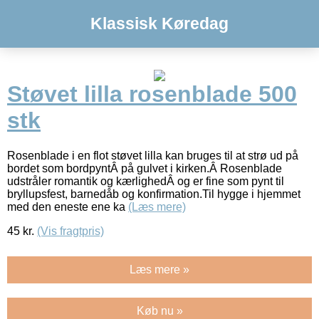
Klassisk Køredag
Støvet lilla rosenblade 500
stk
Rosenblade i en flot støvet lilla kan bruges til at strø ud på
bordet som bordpyntÂ på gulvet i kirken.Â Rosenblade
udstråler romantik og kærlighedÂ og er fine som pynt til
bryllupsfest, barnedåb og konfirmation.Til hygge i hjemmet
med den eneste ene ka
(Læs mere)
45
kr.
(Vis fragtpris)
Læs mere »
Køb nu »