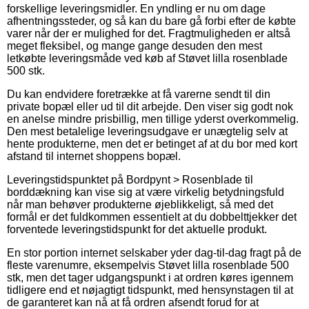
forskellige leveringsmidler. En yndling er nu om dage
afhentningssteder, og så kan du bare gå forbi efter de købte
varer når der er mulighed for det. Fragtmuligheden er altså
meget fleksibel, og mange gange desuden den mest
letkøbte leveringsmåde ved køb af Støvet lilla rosenblade
500 stk.
Du kan endvidere foretrække at få varerne sendt til din
private bopæl eller ud til dit arbejde. Den viser sig godt nok
en anelse mindre prisbillig, men tillige yderst overkommelig.
Den mest betalelige leveringsudgave er unægtelig selv at
hente produkterne, men det er betinget af at du bor med kort
afstand til internet shoppens bopæl.
Leveringstidspunktet på Bordpynt > Rosenblade til
borddækning kan vise sig at være virkelig betydningsfuld
når man behøver produkterne øjeblikkeligt, så med det
formål er det fuldkommen essentielt at du dobbelttjekker det
forventede leveringstidspunkt for det aktuelle produkt.
En stor portion internet selskaber yder dag-til-dag fragt på de
fleste varenumre, eksempelvis Støvet lilla rosenblade 500
stk, men det tager udgangspunkt i at ordren køres igennem
tidligere end et nøjagtigt tidspunkt, med hensynstagen til at
de garanteret kan nå at få ordren afsendt forud for at