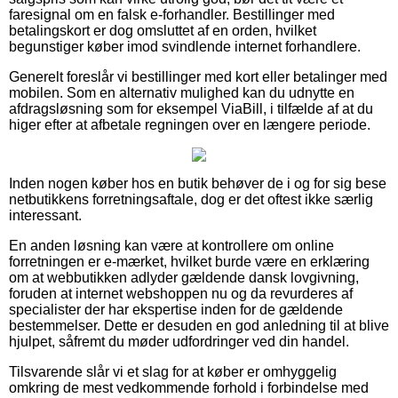
faresignal om en falsk e-forhandler. Bestillinger med
betalingskort er dog omsluttet af en orden, hvilket
begunstiger køber imod svindlende internet forhandlere.
Generelt foreslår vi bestillinger med kort eller betalinger med
mobilen. Som en alternativ mulighed kan du udnytte en
afdragsløsning som for eksempel ViaBill, i tilfælde af at du
higer efter at afbetale regningen over en længere periode.
Inden nogen køber hos en butik behøver de i og for sig bese
netbutikkens forretningsaftale, dog er det oftest ikke særlig
interessant.
En anden løsning kan være at kontrollere om online
forretningen er e-mærket, hvilket burde være en erklæring
om at webbutikken adlyder gældende dansk lovgivning,
foruden at internet webshoppen nu og da revurderes af
specialister der har ekspertise inden for de gældende
bestemmelser. Dette er desuden en god anledning til at blive
hjulpet, såfremt du møder udfordringer ved din handel.
Tilsvarende slår vi et slag for at køber er omhyggelig
omkring de mest vedkommende forhold i forbindelse med