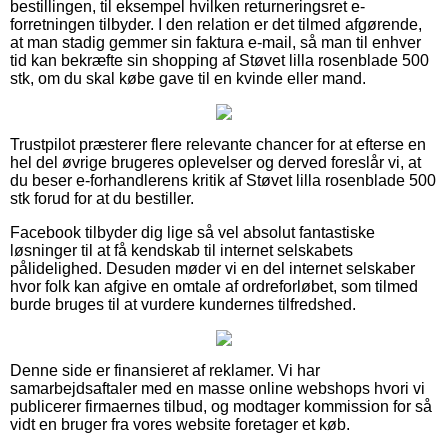
bestillingen, til eksempel hvilken returneringsret e-
forretningen tilbyder. I den relation er det tilmed afgørende,
at man stadig gemmer sin faktura e-mail, så man til enhver
tid kan bekræfte sin shopping af Støvet lilla rosenblade 500
stk, om du skal købe gave til en kvinde eller mand.
Trustpilot præsterer flere relevante chancer for at efterse en
hel del øvrige brugeres oplevelser og derved foreslår vi, at
du beser e-forhandlerens kritik af Støvet lilla rosenblade 500
stk forud for at du bestiller.
Facebook tilbyder dig lige så vel absolut fantastiske
løsninger til at få kendskab til internet selskabets
pålidelighed. Desuden møder vi en del internet selskaber
hvor folk kan afgive en omtale af ordreforløbet, som tilmed
burde bruges til at vurdere kundernes tilfredshed.
Denne side er finansieret af reklamer. Vi har
samarbejdsaftaler med en masse online webshops hvori vi
publicerer firmaernes tilbud, og modtager kommission for så
vidt en bruger fra vores website foretager et køb.