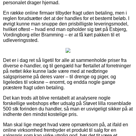
personalet drager hjemad.
En række online firmaer tilbyder fragt uden betaling, men i
reglen forudsætter det at der handles for et bestemt beløb. I
øvrigt kunne man snuppe den prisbilligste leveringsmodel,
hvilket oftest – hvad end man opholder sig tæt på Esbjerg,
Vordingborg eller Bramming – er at få kørt pakken til et
udleveringssted.
Det er i dag ret så ligetil for alle at sammenholde priser fra
diverse e-handler, og til gengæld har flertallet af forretninger
på nettet ikke kunne lade være med at nedbringe
salgspriserne på deres varer – til drenge og piger, og
ligeledes til voksne – enormt, og endda nogle gange
præstere fragt uden betaling.
Det kan trods alt blive rentabelt at analysere nogle
forskellige webshops efter udsalg på Støvet lilla rosenblade
500 stk forinden du handler, så man er usvigeligt sikker på at
indhente den mindst kostelige pris.
Man skal lige meget hvad være opmærksom på, at ifald en
online virksomhed frembyder et produkt til salg for en
salgspris som kan virke utrolig god, bør det tit være et