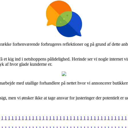
n række forhenværende forbrugeres reflektioner og på grund af dette anbef
 et kig ind i netshoppens pålidelighed. Herinde ser vi nogle internet 
ryk af hvor glade kunderne er.
amarbejde med utallige forhandlere på nettet hvor vi annoncerer butikker
, men vi ønsker ikke at tage ansvar for justeringer der potentielt er uda
1
1
1
1
1
1
1
1
1
1
1
1
1
1
1
1
1
1
1
1
1
1
1
1
1
1
1
1
1
1
1
1
1
1
1
1
1