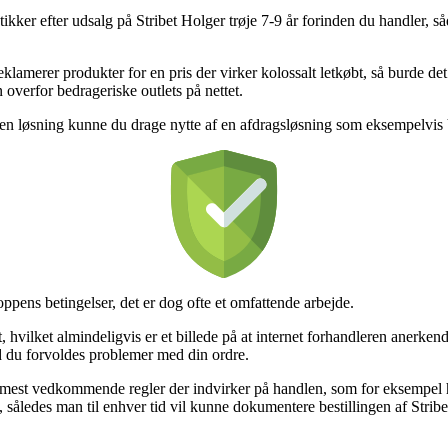
kker efter udsalg på Stribet Holger trøje 7-9 år forinden du handler, s
eklamerer produkter for en pris der virker kolossalt letkøbt, så burde de
n overfor bedrageriske outlets på nettet.
n løsning kunne du drage nytte af en afdragsløsning som eksempelvis ViaB
ppens betingelser, det er dog ofte et omfattende arbejde.
ilket almindeligvis er et billede på at internet forhandleren anerkende
ald du forvoldes problemer med din ordre.
 mest vedkommende regler der indvirker på handlen, som for eksempel hv
 således man til enhver tid vil kunne dokumentere bestillingen af Stribet