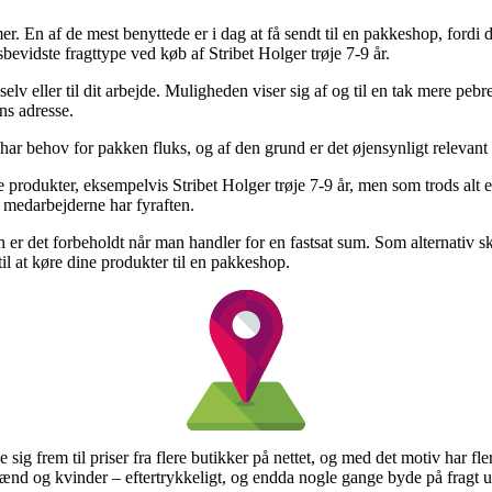
r. En af de mest benyttede er i dag at få sendt til en pakkeshop, fordi de
sbevidste fragttype ved køb af Stribet Holger trøje 7-9 år.
 selv eller til dit arbejde. Muligheden viser sig af og til en tak mere pe
ns adresse.
 har behov for pakken fluks, og af den grund er det øjensynligt releva
 produkter, eksempelvis Stribet Holger trøje 7-9 år, men som trods alt er 
n medarbejderne har fyraften.
en er det forbeholdt når man handler for en fastsat sum. Som alternativ 
il at køre dine produkter til en pakkeshop.
sig frem til priser fra flere butikker på nettet, og med det motiv har fl
l mænd og kvinder – eftertrykkeligt, og endda nogle gange byde på fragt 