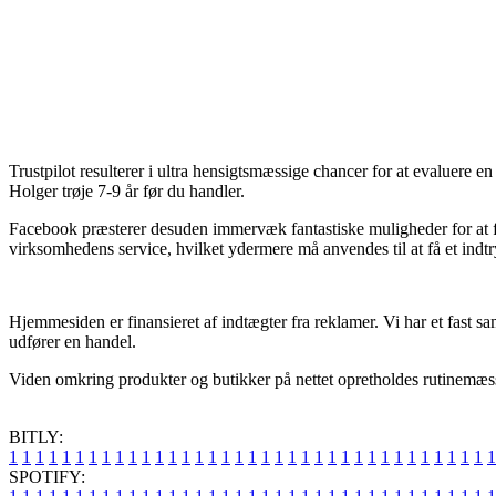
Trustpilot resulterer i ultra hensigtsmæssige chancer for at evaluere e
Holger trøje 7-9 år før du handler.
Facebook præsterer desuden immervæk fantastiske muligheder for at få
virksomhedens service, hvilket ydermere må anvendes til at få et indt
Hjemmesiden er finansieret af indtægter fra reklamer. Vi har et fast s
udfører en handel.
Viden omkring produkter og butikker på nettet opretholdes rutinemæssigt
BITLY:
1
1
1
1
1
1
1
1
1
1
1
1
1
1
1
1
1
1
1
1
1
1
1
1
1
1
1
1
1
1
1
1
1
1
1
1
1
SPOTIFY: