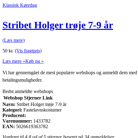
Klassisk Køredag
Stribet Holger trøje 7-9 år
(Læs mere)
50
kr.
(Vis fragtpris)
Læs mere »
Køb nu »
Vi har gennemgået de mest populære webshops og anmeldt dem med stjern
betalingsmuligheder.
Bedst anmeldte webshops
Webshop
Stjerner
Link
Navn:
Stribet Holger trøje 7-9 år
Kategori:
Fastelavnskostumer
Producent:
Varenummer:
1433782
EAN:
5026619363782
Vurderet til
4.8
ud af 5 stjerner baseret på
34
anmeldelser