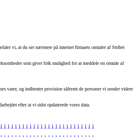
aler vi, at du ser nærmere på internet firmaets omtaler af Stribet
virksomheder som giver folk mulighed for at meddele en omtale af
nes varer, og indhenter provision såfremt de personer vi sender videre
rbejdet efter at vi sidst opdaterede vores data.
1
1
1
1
1
1
1
1
1
1
1
1
1
1
1
1
1
1
1
1
1
1
1
1
1
1