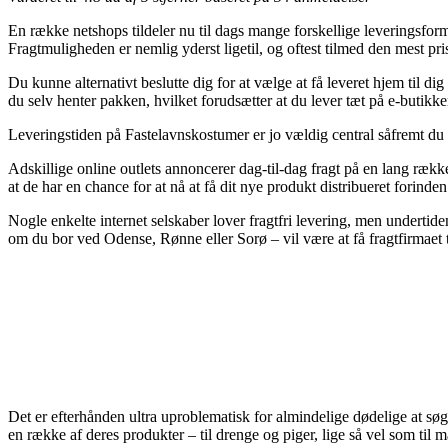
En række netshops tildeler nu til dags mange forskellige leveringsforme
Fragtmuligheden er nemlig yderst ligetil, og oftest tilmed den mest pri
Du kunne alternativt beslutte dig for at vælge at få leveret hjem til dig
du selv henter pakken, hvilket forudsætter at du lever tæt på e-butikke
Leveringstiden på Fastelavnskostumer er jo vældig central såfremt du
Adskillige online outlets annoncerer dag-til-dag fragt på en lang række
at de har en chance for at nå at få dit nye produkt distribueret forinde
Nogle enkelte internet selskaber lover fragtfri levering, men undertid
om du bor ved Odense, Rønne eller Sorø – vil være at få fragtfirmaet t
Det er efterhånden ultra uproblematisk for almindelige dødelige at søge 
en række af deres produkter – til drenge og piger, lige så vel som ti