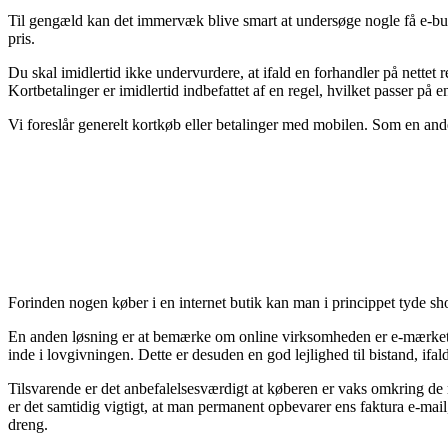
Til gengæld kan det immervæk blive smart at undersøge nogle få e-buti
pris.
Du skal imidlertid ikke undervurdere, at ifald en forhandler på nettet r
Kortbetalinger er imidlertid indbefattet af en regel, hvilket passer på e
Vi foreslår generelt kortkøb eller betalinger med mobilen. Som en ande
Forinden nogen køber i en internet butik kan man i princippet tyde sho
En anden løsning er at bemærke om online virksomheden er e-mærket, hv
inde i lovgivningen. Dette er desuden en god lejlighed til bistand, if
Tilsvarende er det anbefalelsesværdigt at køberen er vaks omkring de
er det samtidig vigtigt, at man permanent opbevarer ens faktura e-mail,
dreng.