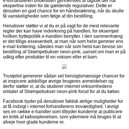
e-forhandleren undertiden gennemses af fagfolk der har
ekspertise inden for de gældende regulativer. Dette er
desuden en god chance for en håndsrækning, når du skulle
få vanskeligheder som følge af din bestilling.
Herudover støtter vi at du er på vagt for de mest relevante
regler der kan have indvirkning på handlen, for eksempel
hvilken byttepolitik e-handlen benytter. I den sammenhæng
er det tillige essesentielt, at man når som helst gemmer ens
e-mail kvittering, således man når som helst kan bevise sin
bestilling af Strømpebukser neon-pink, uanset om man er på
udkig efter produkter til en voksen eller et barn.
Trustpilot genererer sådan set hensigtsmæssige chancer for
at inspicere adskillige øvrige brugeres anmeldelser og
derfor støtter vi, at du studerer internet virksomhedens
omtaler af Strømpebukser neon-pink forud for at du køber.
Facebook byder på derudover faktisk ærlige muligheder for
at få indsigt i internet forhandlerens troværdighed. I øvrigt
ses en række e-handler som tilbyder kunderne at publicere
en kritik af købsoplevelsen, som ydermere må bruges til at
afveje hvor glade kunderne er.