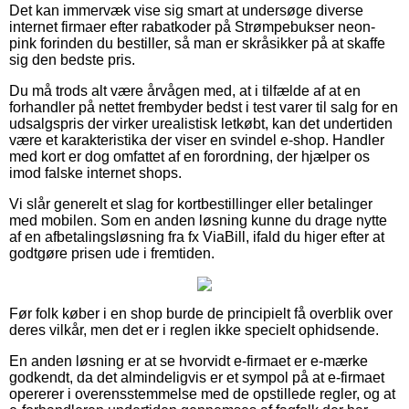
Det kan immervæk vise sig smart at undersøge diverse
internet firmaer efter rabatkoder på Strømpebukser neon-
pink forinden du bestiller, så man er skråsikker på at skaffe
sig den bedste pris.
Du må trods alt være årvågen med, at i tilfælde af at en
forhandler på nettet frembyder bedst i test varer til salg for en
udsalgspris der virker urealistisk letkøbt, kan det undertiden
være et karakteristika der viser en svindel e-shop. Handler
med kort er dog omfattet af en forordning, der hjælper os
imod falske internet shops.
Vi slår generelt et slag for kortbestillinger eller betalinger
med mobilen. Som en anden løsning kunne du drage nytte
af en afbetalingsløsning fra fx ViaBill, ifald du higer efter at
godtgøre prisen ude i fremtiden.
Før folk køber i en shop burde de principielt få overblik over
deres vilkår, men det er i reglen ikke specielt ophidsende.
En anden løsning er at se hvorvidt e-firmaet er e-mærke
godkendt, da det almindeligvis er et sympol på at e-firmaet
opererer i overensstemmelse med de opstillede regler, og at