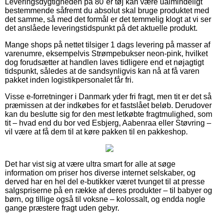
Leveringsdygtigheden på 80´er tøj kan være ualmindeligt
bestemmende såfremt du absolut skal bruge produktet med
det samme, så med det formål er det temmelig klogt at vi ser
det anslåede leveringstidspunkt på det aktuelle produkt.
Mange shops på nettet tilsiger 1 dags levering på masser af
varenumre, eksempelvis Strømpebukser neon-pink, hvilket
dog forudsætter at handlen laves tidligere end et nøjagtigt
tidspunkt, således at de sandsynligvis kan nå at få varen
pakket inden logistikpersonalet får fri.
Visse e-forretninger i Danmark yder fri fragt, men tit er det så
præmissen at der indkøbes for et fastslået beløb. Derudover
kan du beslutte sig for den mest letkøbte fragtmulighed, som
tit – hvad end du bor ved Esbjerg, Aabenraa eller Støvring –
vil være at få dem til at køre pakken til en pakkeshop.
Det har vist sig at være ultra smart for alle at søge
information om priser hos diverse internet selskaber, og
derved har en hel del e-butikker været tvunget til at presse
salgspriserne på en række af deres produkter – til babyer og
børn, og tillige også til voksne – kolossalt, og endda nogle
gange præstere fragt uden gebyr.