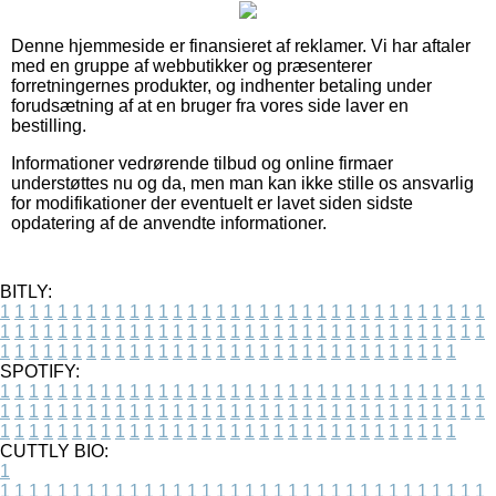
Denne hjemmeside er finansieret af reklamer. Vi har aftaler
med en gruppe af webbutikker og præsenterer
forretningernes produkter, og indhenter betaling under
forudsætning af at en bruger fra vores side laver en
bestilling.
Informationer vedrørende tilbud og online firmaer
understøttes nu og da, men man kan ikke stille os ansvarlig
for modifikationer der eventuelt er lavet siden sidste
opdatering af de anvendte informationer.
BITLY:
1
1
1
1
1
1
1
1
1
1
1
1
1
1
1
1
1
1
1
1
1
1
1
1
1
1
1
1
1
1
1
1
1
1
1
1
1
1
1
1
1
1
1
1
1
1
1
1
1
1
1
1
1
1
1
1
1
1
1
1
1
1
1
1
1
1
1
1
1
1
1
1
1
1
1
1
1
1
1
1
1
1
1
1
1
1
1
1
1
1
1
1
1
1
1
1
1
1
1
1
SPOTIFY:
1
1
1
1
1
1
1
1
1
1
1
1
1
1
1
1
1
1
1
1
1
1
1
1
1
1
1
1
1
1
1
1
1
1
1
1
1
1
1
1
1
1
1
1
1
1
1
1
1
1
1
1
1
1
1
1
1
1
1
1
1
1
1
1
1
1
1
1
1
1
1
1
1
1
1
1
1
1
1
1
1
1
1
1
1
1
1
1
1
1
1
1
1
1
1
1
1
1
1
1
CUTTLY BIO:
1
1
1
1
1
1
1
1
1
1
1
1
1
1
1
1
1
1
1
1
1
1
1
1
1
1
1
1
1
1
1
1
1
1
1