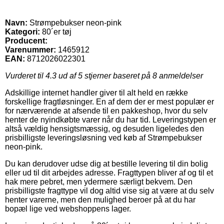
Navn:
Strømpebukser neon-pink
Kategori:
80´er tøj
Producent:
Varenummer:
1465912
EAN:
8712026022301
Vurderet til
4.3
ud af 5 stjerner baseret på
8
anmeldelser
Adskillige internet handler giver til alt held en række
forskellige fragtløsninger. En af dem der er mest populær er
for nærværende at afsende til en pakkeshop, hvor du selv
henter de nyindkøbte varer når du har tid. Leveringstypen er
altså vældig hensigtsmæssig, og desuden ligeledes den
prisbilligste leveringsløsning ved køb af Strømpebukser
neon-pink.
Du kan derudover udse dig at bestille levering til din bolig
eller ud til dit arbejdes adresse. Fragttypen bliver af og til et
hak mere pebret, men ydermere særligt bekvem. Den
prisbilligste fragttype vil dog altid vise sig at være at du selv
henter varerne, men den mulighed beroer på at du har
bopæl lige ved webshoppens lager.