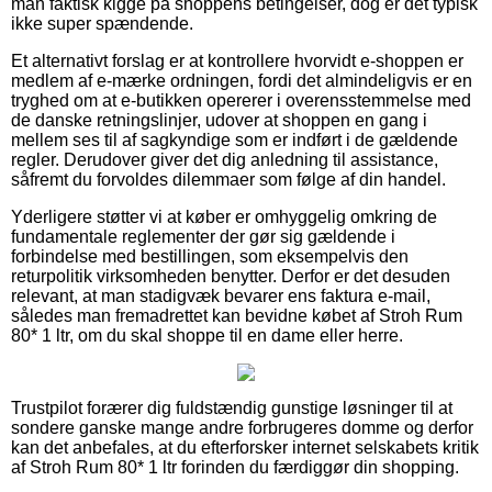
man faktisk kigge på shoppens betingelser, dog er det typisk
ikke super spændende.
Et alternativt forslag er at kontrollere hvorvidt e-shoppen er
medlem af e-mærke ordningen, fordi det almindeligvis er en
tryghed om at e-butikken opererer i overensstemmelse med
de danske retningslinjer, udover at shoppen en gang i
mellem ses til af sagkyndige som er indført i de gældende
regler. Derudover giver det dig anledning til assistance,
såfremt du forvoldes dilemmaer som følge af din handel.
Yderligere støtter vi at køber er omhyggelig omkring de
fundamentale reglementer der gør sig gældende i
forbindelse med bestillingen, som eksempelvis den
returpolitik virksomheden benytter. Derfor er det desuden
relevant, at man stadigvæk bevarer ens faktura e-mail,
således man fremadrettet kan bevidne købet af Stroh Rum
80* 1 ltr, om du skal shoppe til en dame eller herre.
Trustpilot forærer dig fuldstændig gunstige løsninger til at
sondere ganske mange andre forbrugeres domme og derfor
kan det anbefales, at du efterforsker internet selskabets kritik
af Stroh Rum 80* 1 ltr forinden du færdiggør din shopping.