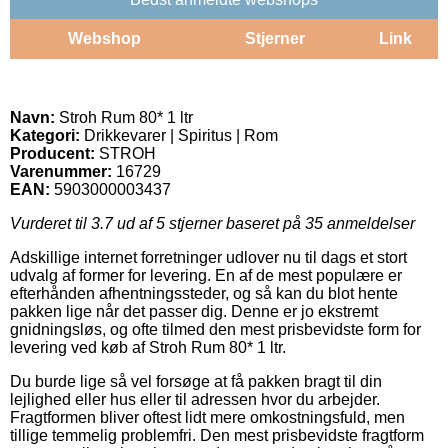
Webshop
Stjerner
Link
Navn:
Stroh Rum 80* 1 ltr
Kategori:
Drikkevarer | Spiritus | Rom
Producent:
STROH
Varenummer:
16729
EAN:
5903000003437
Vurderet til
3.7
ud af 5 stjerner baseret på
35
anmeldelser
Adskillige internet forretninger udlover nu til dags et stort
udvalg af former for levering. En af de mest populære er
efterhånden afhentningssteder, og så kan du blot hente
pakken lige når det passer dig. Denne er jo ekstremt
gnidningsløs, og ofte tilmed den mest prisbevidste form for
levering ved køb af Stroh Rum 80* 1 ltr.
Du burde lige så vel forsøge at få pakken bragt til din
lejlighed eller hus eller til adressen hvor du arbejder.
Fragtformen bliver oftest lidt mere omkostningsfuld, men
tillige temmelig problemfri. Den mest prisbevidste fragtform