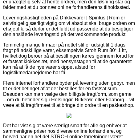
er unægtelig selv at hente ordren, men den løsning står og
falder med at du bor nær online forhandlerens tilholdssted.
Leveringshastigheden på Drikkevarer | Spiritus | Rom er
selvfølgelig særligt vigtig om vi absolut skal bruge ordren om
et øjeblik, så derfor er det fuldt ud passende at du besigtiger
den anslåede leveringstid på det vedkommende produkt.
Temmelig mange firmaer på nettet stiller udsigt til 1 dags
fragt på adskillige varer, eksempelvis Stroh Rum 80* 1 ltr,
hvilket dog beroer på at bestillingen køres igennem forud for
et fastsat klokkeslæt, med hensynstagen til at de garanteret
kan nå at få de nye varer skippet afsted før
logistikmedarbejderne har fri.
Flere internet forhandlere byder på levering uden gebyr, men
tit er det betinget af at der bestilles for en fastsat sum.
Desuden kan man vælge den billigste fragtform, som gerne
– om du befinder sig i Helsingør, Birkerød eller Faaborg – vil
være at få fragtfirmaet til at bringe din ordre til en pakkeshop.
Det har vist sig at være særligt smart for alle og enhver at
sammenligne priser hos diverse online forhandlere, og
herved har en hel del STROH online forretninger været