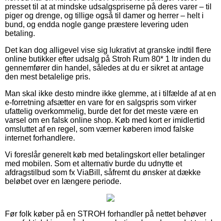
presset til at at mindske udsalgspriserne på deres varer – til
piger og drenge, og tillige også til damer og herrer – helt i
bund, og endda nogle gange præstere levering uden
betaling.
Det kan dog alligevel vise sig lukrativt at granske indtil flere
online butikker efter udsalg på Stroh Rum 80* 1 ltr inden du
gennemfører din handel, således at du er sikret at antage
den mest betalelige pris.
Man skal ikke desto mindre ikke glemme, at i tilfælde af at en
e-forretning afsætter en vare for en salgspris som virker
ufattelig overkommelig, burde det for det meste være en
varsel om en falsk online shop. Køb med kort er imidlertid
omsluttet af en regel, som værner køberen imod falske
internet forhandlere.
Vi foreslår generelt køb med betalingskort eller betalinger
med mobilen. Som et alternativ burde du udnytte et
afdragstilbud som fx ViaBill, såfremt du ønsker at dække
beløbet over en længere periode.
Før folk køber på en STROH forhandler på nettet behøver