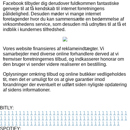
Facebook tilbyder dig derudover fuldkommen fantastiske
genveje til at få kendskab til internet forretningens
pålidelighed. Desuden møder vi mange internet
foretagender hvor du kan sammensætte en bedømmelse af
virksomhedens service, som desuden må udnyttes til at få et
indblik i kundernes tilfredshed.
Vores website finansieres af reklameindtægter. Vi
samarbejder med diverse online forhandlere derved at vi
fremviser forretningernes tilbud, og indkasserer honorar om
den bruger vi sender videre realiserer en bestilling.
Oplysninger omkring tilbud og online butikker vedligeholdes
tit, men det er umuligt for os at give garantier imod
forandringer der eventuelt er udført siden nyligste opdatering
af sidens informationer.
BITLY:
1
1
1
1
1
1
1
1
1
1
1
1
1
1
1
1
1
1
1
1
1
1
1
1
1
1
1
1
1
1
1
1
1
1
1
1
1
1
1
1
1
1
1
1
1
1
1
1
1
1
1
1
1
1
1
1
1
1
1
1
1
1
1
1
1
1
1
1
1
1
1
1
1
1
1
1
1
1
1
1
1
1
1
1
1
1
1
1
1
1
1
1
1
1
1
1
1
1
1
1
SPOTIFY: