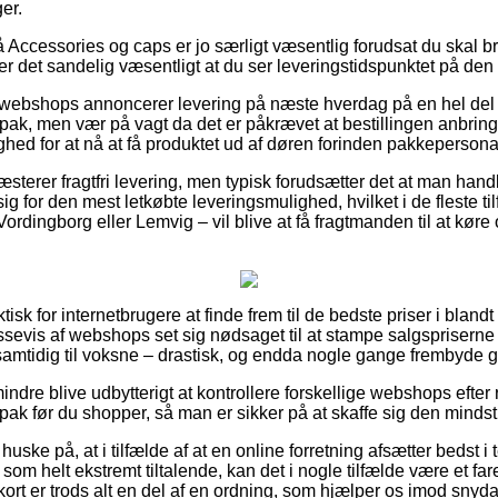
er.
Accessories og caps er jo særligt væsentlig forudsat du skal 
r det sandelig væsentligt at du ser leveringstidspunktet på den 
webshops annoncerer levering på næste hverdag på en hel del
ak, men vær på vagt da det er påkrævet at bestillingen anbringe
ghed for at nå at få produktet ud af døren forinden pakkeperson
sterer fragtfri levering, men typisk forudsætter det at man handl
sig for den mest letkøbte leveringsmulighed, hvilket i de fleste t
rdingborg eller Lemvig – vil blive at få fragtmanden til at køre o
tisk for internetbrugere at finde frem til de bedste priser i blandt
ssevis af webshops set sig nødsaget til at stampe salgsprisern
 samtidig til voksne – drastisk, og endda nogle gange frembyde gr
ndre blive udbytterigt at kontrollere forskellige webshops efter
k før du shopper, så man er sikker på at skaffe sig den mindst 
ke på, at i tilfælde af at en online forretning afsætter bedst i t
om helt ekstremt tiltalende, kan det i nogle tilfælde være et fa
ort er trods alt en del af en ordning, som hjælper os imod snyda