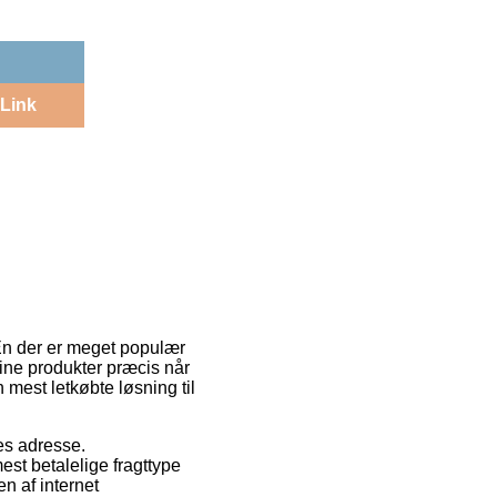
Link
 En der er meget populær
dine produkter præcis når
mest letkøbte løsning til
des adresse.
st betalelige fragttype
n af internet