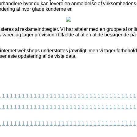
orhandlere hvor du kan levere en anmeldelse af virksomhedens 
vurdering af hvor glade kunderne er.
eres af reklameindtægter. Vi har aftaler med en gruppe af onl
varer, og tager provision i tilfælde af at en af de besøgende på
nternet webshops understøttes jævnligt, men vi tager forbehold 
 seneste opdatering af de viste data.
1
1
1
1
1
1
1
1
1
1
1
1
1
1
1
1
1
1
1
1
1
1
1
1
1
1
1
1
1
1
1
1
1
1
1
1
1
1
1
1
1
1
1
1
1
1
1
1
1
1
1
1
1
1
1
1
1
1
1
1
1
1
1
1
1
1
1
1
1
1
1
1
1
1
1
1
1
1
1
1
1
1
1
1
1
1
1
1
1
1
1
1
1
1
1
1
1
1
1
1
1
1
1
1
1