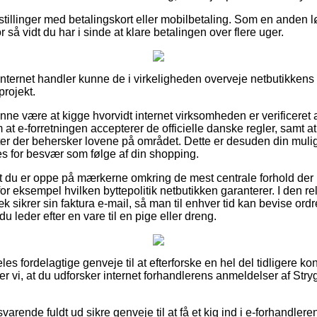
estillinger med betalingskort eller mobilbetaling. Som en anden 
or så vidt du har i sinde at klare betalingen over flere uger.
internet handler kunne de i virkeligheden overveje netbutikkens 
projekt.
nne være at kigge hvorvidt internet virksomheden er verificeret 
 at e-forretningen accepterer de officielle danske regler, samt 
rter der behersker lovene på området. Dette er desuden din mul
s for besvær som følge af din shopping.
t du er oppe på mærkerne omkring de mest centrale forhold der k
or eksempel hvilken byttepolitik netbutikken garanterer. I den rel
k sikrer sin faktura e-mail, så man til enhver tid kan bevise or
u leder efter en vare til en pige eller dreng.
eles fordelagtige genveje til at efterforske en hel del tidligere k
ter vi, at du udforsker internet forhandlerens anmeldelser af St
varende fuldt ud sikre genveje til at få et kig ind i e-forhandle