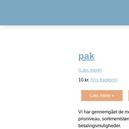
pak
(Læs mere)
10
kr.
(Vis fragtpris)
Læs mere »
Vi har gennemgået de mes
prisniveau, sortimentstø
betalingsmuligheder.