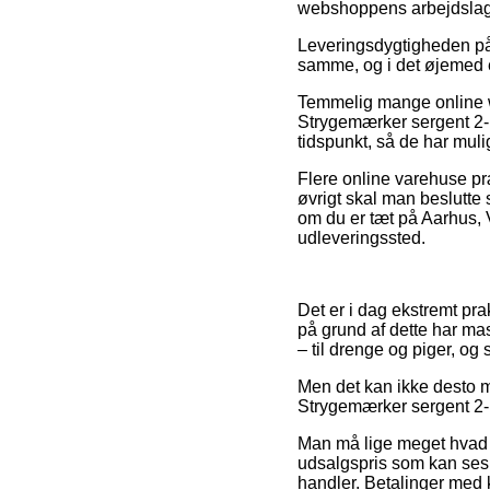
webshoppens arbejdslag
Leveringsdygtigheden på 
samme, og i det øjemed e
Temmelig mange online 
Strygemærker sergent 2-p
tidspunkt, så de har muli
Flere online varehuse præ
øvrigt skal man beslutte 
om du er tæt på Aarhus, Vo
udleveringssted.
Det er i dag ekstremt prak
på grund af dette har ma
– til drenge og piger, og
Men det kan ikke desto mi
Strygemærker sergent 2-pa
Man må lige meget hvad hus
udsalgspris som kan ses s
handler. Betalinger med k