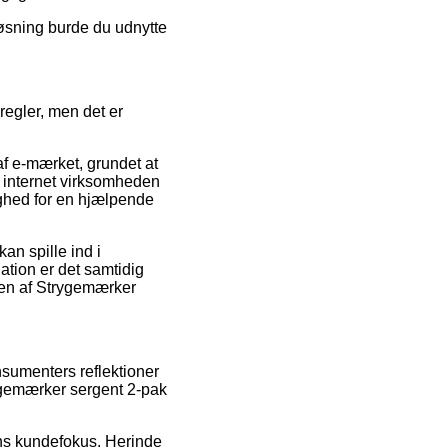
løsning burde du udnytte
regler, men det er
af e-mærket, grundet at
at internet virksomheden
ighed for en hjælpende
an spille ind i
ation er det samtidig
dren af Strygemærker
onsumenters reflektioner
rygemærker sergent 2-pak
rens kundefokus. Herinde