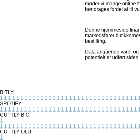
møder vi mange online f
bør drages fordel af til 
Denne hjemmeside finansi
markedsfører butikkernes 
bestilling.
Data angående varer og i
potentielt er udført siden
BITLY:
1
1
1
1
1
1
1
1
1
1
1
1
1
1
1
1
1
1
1
1
1
1
1
1
1
1
1
1
1
1
1
1
1
1
SPOTIFY:
1
1
1
1
1
1
1
1
1
1
1
1
1
1
1
1
1
1
1
1
1
1
1
1
1
1
1
1
1
1
1
1
1
1
CUTTLY BIO:
1
1
1
1
1
1
1
1
1
1
1
1
1
1
1
1
1
1
1
1
1
1
1
1
1
1
1
1
1
1
1
1
1
1
1
CUTTLY OLD:
1