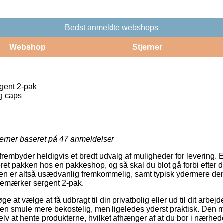
Bedst anmeldte webshops
Webshop
Stjerner
gent 2-pak
g caps
jerner baseret på
47
anmeldelser
 frembyder heldigvis et bredt udvalg af muligheder for levering.
veret pakken hos en pakkeshop, og så skal du blot gå forbi efter 
en er altså usædvanlig fremkommelig, samt typisk ydermere den 
gemærker sergent 2-pak.
 at vælge at få udbragt til din privatbolig eller ud til dit arbej
 en smule mere bekostelig, men ligeledes yderst praktisk. Den me
elv at hente produkterne, hvilket afhænger af at du bor i nærhede