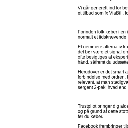
Vi går generelt ind for b
et tilbud som fx ViaBill, f
Forinden folk køber i en 
normalt et tidskrævende 
Et nemmere alternativ ku
det bør være et signal om
ofte besigtiges af ekspe
hånd, såfremt du udsætte
Herudover er det smart a
forbindelse med ordren, f
relevant, at man stadigvæ
sergent 2-pak, hvad end d
Trustpilot bringer dig ald
og på grund af dette støt
før du køber.
Facebook frembringer tils