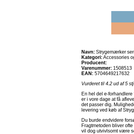
Navn:
Strygemærker ser
Kategori:
Accessories o
Producent:
Varenummer:
1508513
EAN:
5704649217632
Vurderet til
4.2
ud af 5 st
En hel del e-forhandlere
er i vore dage at få afle
det passer dig. Mulighed
levering ved køb af Stry
Du burde endvidere forsøge
Fragtmetoden bliver ofte
vil dog utvivlsomt være s