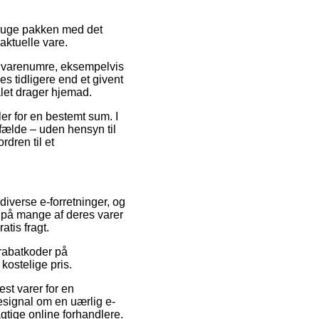
bruge pakken med det
aktuelle vare.
 varenumre, eksempelvis
s tidligere end et givent
alet drager hjemad.
er for en bestemt sum. I
ilfælde – uden hensyn til
rdren til et
 diverse e-forretninger, og
e på mange af deres varer
atis fragt.
 rabatkoder på
kostelige pris.
est varer for en
resignal om en uærlig e-
gtige online forhandlere.