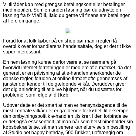
Vi tilråder køb med gængse betalingskort eller betalinger
med mobilen. Som en anden løsning bør du udnytte en
løsning fra fx ViaBill, ifald du gerne vil finansiere betalingen
af flere omgange.
Forud for at folk køber på en shop bør man i reglen få
overblik over forhandlerens handelsaftale, dog er det tit ikke
super interessant.
En nem løsning kunne derfor være at se nærmere på
hvorvidt internet forretningen er medlem af e-mærket, da det
generelt er en påvisning af at e-handlen anerkender de
danske regler, foruden at online firmaet ofte gennemses af
jurister der kender til de gældende vilkår. Derudover giver
det dig anledning til at blive hjulpet, når du udsættes for
problemer som følge af dit køb.
Udover dette er det smart at man er hensynstagende til de
mest centrale vilkår der er gældende for købet, til eksempel
den ombytningspolitik e-handlen tilsikrer. I den forbindelse
er det også essesentielt, at man når som helst bibeholder sin
købsbekræftelse, så man senere kan eftervise sin bestilling
af Studio pet happy birthday, 500 Brikker, uafhængig om