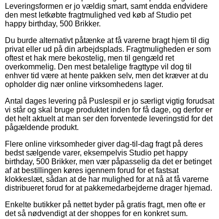
Leveringsformen er jo vældig smart, samt endda endvidere
den mest letkøbte fragtmulighed ved køb af Studio pet
happy birthday, 500 Brikker.
Du burde alternativt påtænke at få varerne bragt hjem til dig
privat eller ud på din arbejdsplads. Fragtmuligheden er som
oftest et hak mere bekostelig, men til gengæld ret
overkommelig. Den mest betalelige fragttype vil dog til
enhver tid være at hente pakken selv, men det kræver at du
opholder dig nær online virksomhedens lager.
Antal dages levering på Puslespil er jo særligt vigtig forudsat
vi står og skal bruge produktet inden for få dage, og derfor er
det helt aktuelt at man ser den forventede leveringstid for det
pågældende produkt.
Flere online virksomheder giver dag-til-dag fragt på deres
bedst sælgende varer, eksempelvis Studio pet happy
birthday, 500 Brikker, men vær påpasselig da det er betinget
af at bestillingen køres igennem forud for et fastsat
klokkeslæt, sådan at de har mulighed for at nå at få varerne
distribueret forud for at pakkemedarbejderne drager hjemad.
Enkelte butikker på nettet byder på gratis fragt, men ofte er
det så nødvendigt at der shoppes for en konkret sum.