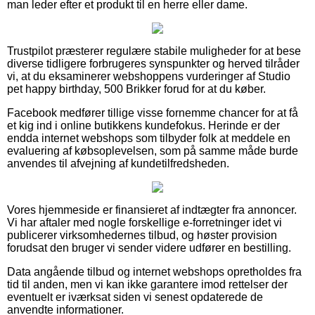
man leder efter et produkt til en herre eller dame.
Trustpilot præsterer regulære stabile muligheder for at bese
diverse tidligere forbrugeres synspunkter og herved tilråder
vi, at du eksaminerer webshoppens vurderinger af Studio
pet happy birthday, 500 Brikker forud for at du køber.
Facebook medfører tillige visse fornemme chancer for at få
et kig ind i online butikkens kundefokus. Herinde er der
endda internet webshops som tilbyder folk at meddele en
evaluering af købsoplevelsen, som på samme måde burde
anvendes til afvejning af kundetilfredsheden.
Vores hjemmeside er finansieret af indtægter fra annoncer.
Vi har aftaler med nogle forskellige e-forretninger idet vi
publicerer virksomhedernes tilbud, og høster provision
forudsat den bruger vi sender videre udfører en bestilling.
Data angående tilbud og internet webshops opretholdes fra
tid til anden, men vi kan ikke garantere imod rettelser der
eventuelt er iværksat siden vi senest opdaterede de
anvendte informationer.