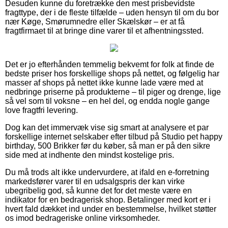
Desuden kunne du foretrække den mest prisbevidste
fragttype, der i de fleste tilfælde – uden hensyn til om du bor
nær Køge, Smørumnedre eller Skælskør – er at få
fragtfirmaet til at bringe dine varer til et afhentningssted.
Det er jo efterhånden temmelig bekvemt for folk at finde de
bedste priser hos forskellige shops på nettet, og følgelig har
masser af shops på nettet ikke kunne lade være med at
nedbringe priserne på produkterne – til piger og drenge, lige
så vel som til voksne – en hel del, og endda nogle gange
love fragtfri levering.
Dog kan det immervæk vise sig smart at analysere et par
forskellige internet selskaber efter tilbud på Studio pet happy
birthday, 500 Brikker før du køber, så man er på den sikre
side med at indhente den mindst kostelige pris.
Du må trods alt ikke undervurdere, at ifald en e-forretning
markedsfører varer til en udsalgspris der kan virke
ubegribelig god, så kunne det for det meste være en
indikator for en bedragerisk shop. Betalinger med kort er i
hvert fald dækket ind under en bestemmelse, hvilket støtter
os imod bedrageriske online virksomheder.