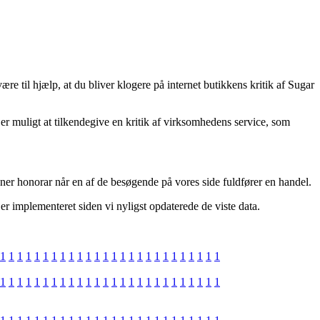
re til hjælp, at du bliver klogere på internet butikkens kritik af Sugar
er muligt at tilkendegive en kritik af virksomhedens service, som
ner honorar når en af de besøgende på vores side fuldfører en handel.
er implementeret siden vi nyligst opdaterede de viste data.
1
1
1
1
1
1
1
1
1
1
1
1
1
1
1
1
1
1
1
1
1
1
1
1
1
1
1
1
1
1
1
1
1
1
1
1
1
1
1
1
1
1
1
1
1
1
1
1
1
1
1
1