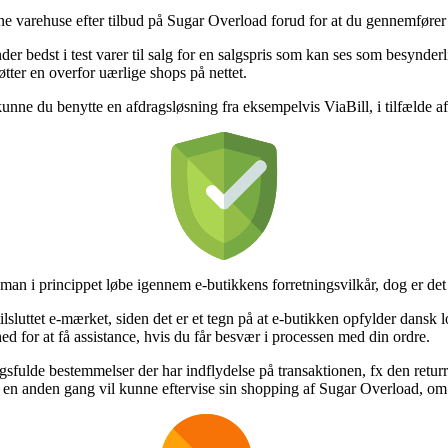
ne varehuse efter tilbud på Sugar Overload forud for at du gennemfører dit
nder bedst i test varer til salg for en salgspris som kan ses som besynde
tøtter en overfor uærlige shops på nettet.
 kunne du benytte en afdragsløsning fra eksempelvis ViaBill, i tilfælde a
n i princippet løbe igennem e-butikkens forretningsvilkår, dog er det 
lsluttet e-mærket, siden det er et tegn på at e-butikken opfylder dansk 
 for at få assistance, hvis du får besvær i processen med din ordre.
sfulde bestemmelser der har indflydelse på transaktionen, fx den returr
 en anden gang vil kunne eftervise sin shopping af Sugar Overload, om 