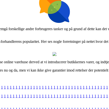
mgå forskellige andre forbrugeres tanker og på grund af dette kan det væ
orhandlerens popularitet. Her ses nogle forretninger på nettet hvor det 
 online varehuse derved at vi introducerer butikkernes varer, og indtje
 nu og da, men vi kan ikke give garantier imod rettelser der potentielt 
1
1
1
1
1
1
1
1
1
1
1
1
1
1
1
1
1
1
1
1
1
1
1
1
1
1
1
1
1
1
1
1
1
1
1
1
1
1
1
1
1
1
1
1
1
1
1
1
1
1
1
1
1
1
1
1
1
1
1
1
1
1
1
1
1
1
1
1
1
1
1
1
1
1