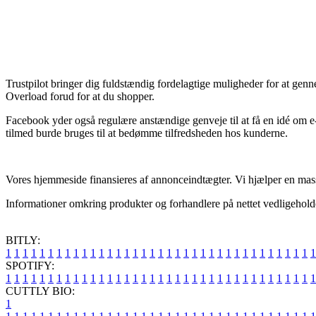
Trustpilot bringer dig fuldstændig fordelagtige muligheder for at genne
Overload forud for at du shopper.
Facebook yder også regulære anstændige genveje til at få en idé om e-f
tilmed burde bruges til at bedømme tilfredsheden hos kunderne.
Vores hjemmeside finansieres af annonceindtægter. Vi hjælper en masse
Informationer omkring produkter og forhandlere på nettet vedligeholdes
BITLY:
1
1
1
1
1
1
1
1
1
1
1
1
1
1
1
1
1
1
1
1
1
1
1
1
1
1
1
1
1
1
1
1
1
1
1
1
1
SPOTIFY:
1
1
1
1
1
1
1
1
1
1
1
1
1
1
1
1
1
1
1
1
1
1
1
1
1
1
1
1
1
1
1
1
1
1
1
1
1
CUTTLY BIO:
1