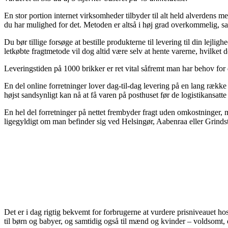
En stor portion internet virksomheder tilbyder til alt held alverdens m
du har mulighed for det. Metoden er altså i høj grad overkommelig, s
Du bør tillige forsøge at bestille produkterne til levering til din lejl
letkøbte fragtmetode vil dog altid være selv at hente varerne, hvilket do
Leveringstiden på 1000 brikker er ret vital såfremt man har behov fo
En del online forretninger lover dag-til-dag levering på en lang række 
højst sandsynligt kan nå at få varen på posthuset før de logistikansatte
En hel del forretninger på nettet frembyder fragt uden omkostninger, 
ligegyldigt om man befinder sig ved Helsingør, Aabenraa eller Grindste
Det er i dag rigtig bekvemt for forbrugerne at vurdere prisniveauet ho
til børn og babyer, og samtidig også til mænd og kvinder – voldsomt,