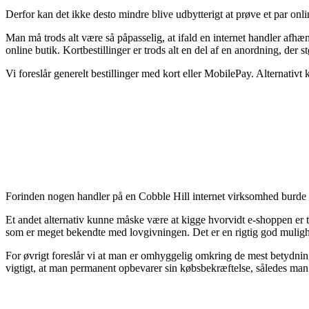
Derfor kan det ikke desto mindre blive udbytterigt at prøve et par onli
Man må trods alt være så påpasselig, at ifald en internet handler afhæ
online butik. Kortbestillinger er trods alt en del af en anordning, der s
Vi foreslår generelt bestillinger med kort eller MobilePay. Alternativt
Forinden nogen handler på en Cobble Hill internet virksomhed burde ma
Et andet alternativ kunne måske være at kigge hvorvidt e-shoppen er ti
som er meget bekendte med lovgivningen. Det er en rigtig god mulighed
For øvrigt foreslår vi at man er omhyggelig omkring de mest betydning
vigtigt, at man permanent opbevarer sin købsbekræftelse, således man