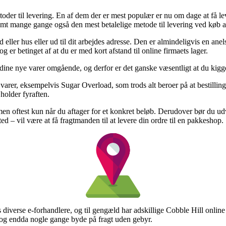
etoder til levering. En af dem der er mest populær er nu om dage at få le
amt mange gange også den mest betalelige metode til levering ved køb 
ighed eller hus eller ud til dit arbejdes adresse. Den er almindeligvis e
g er betinget af at du er med kort afstand til online firmaets lager.
r dine nye varer omgående, og derfor er det ganske væsentligt at du ki
varer, eksempelvis Sugar Overload, som trods alt beroer på at bestillinge
 holder fyraften.
men oftest kun når du aftager for et konkret beløb. Derudover bør du u
d – vil være at få fragtmanden til at levere din ordre til en pakkeshop.
s diverse e-forhandlere, og til gengæld har adskillige Cobble Hill onli
 og endda nogle gange byde på fragt uden gebyr.