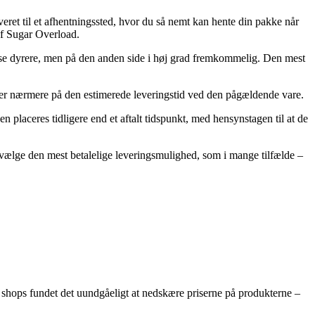
veret til et afhentningssted, hvor du så nemt kan hente din pakke når
af Sugar Overload.
n anelse dyrere, men på den anden side i høj grad fremkommelig. Den mest
gger nærmere på den estimerede leveringstid ved den pågældende vare.
n placeres tidligere end et aftalt tidspunkt, med hensynstagen til at de
dvælge den mest betalelige leveringsmulighed, som i mange tilfælde –
ne shops fundet det uundgåeligt at nedskære priserne på produkterne –