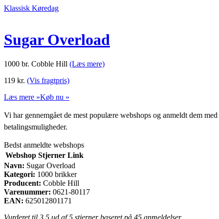
Klassisk Køredag
Sugar Overload
1000 br. Cobble Hill
(Læs mere)
119
kr.
(Vis fragtpris)
Læs mere »
Køb nu »
Vi har gennemgået de mest populære webshops og anmeldt dem med stjern
betalingsmuligheder.
Bedst anmeldte webshops
Webshop
Stjerner
Link
Navn:
Sugar Overload
Kategori:
1000 brikker
Producent:
Cobble Hill
Varenummer:
0621-80117
EAN:
625012801171
Vurderet til
3.5
ud af 5 stjerner baseret på
45
anmeldelser