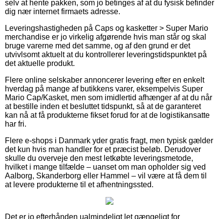
selv at hente pakken, som jo betinges af at du fysisk befinder
dig nær internet firmaets adresse.
Leveringshastigheden på Caps og kasketter > Super Mario
merchandise er jo virkelig afgørende hvis man står og skal
bruge varerne med det samme, og af den grund er det
utvivlsomt aktuelt at du kontrollerer leveringstidspunktet på
det aktuelle produkt.
Flere online selskaber annoncerer levering efter en enkelt
hverdag på mange af butikkens varer, eksempelvis Super
Mario Cap/Kasket, men som imidlertid afhænger af at du når
at bestille inden et besluttet tidspunkt, så at de garanteret
kan nå at få produkterne fikset forud for at de logistikansatte
har fri.
Flere e-shops i Danmark yder gratis fragt, men typisk gælder
det kun hvis man handler for et præcist beløb. Derudover
skulle du overveje den mest letkøbte leveringsmetode,
hvilket i mange tilfælde – uanset om man opholder sig ved
Aalborg, Skanderborg eller Hammel – vil være at få dem til
at levere produkterne til et afhentningssted.
Det er jo efterhånden ualmindeligt let gængeligt for