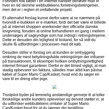
Forinden folk køber i en internet handler behøver man til
hver en tid skimme webbutikkens forretningsbetingelser,
men det er i reglen et omfattende projekt.
Et alternativt forslag kunne derfor være at se nærmere på
hvorvidt e-butikken er e-mærket, fordi det bør være et billede
på at internet shoppen anerkender den officielle danske
lovgivning, foruden at online forhandleren en gang i mellem
undersøges af sagkyndige som har indsigt i retningslinjerne.
Dette er desuden din lejlighed til bistand, for så vidt du
skulle få udfordringer i processen med dit køb.
Desuden stiller vi forslag om at kunden er omhyggelig
omkring de mest betydningsfulde retningslinjer der influerer
på transaktionen, til eksempel hvilken ombytningsrettighed
internet firmaet garanterer. Derfor er det tilmed vigtigt, at man
stadig opbevarer sin faktura, således man altid kan påvise
købet af Super Mario Cap/Kasket, hvad end du søger en
vare til en dreng eller pige.
Trustpilot byder på temmelig anstændige genveje til at tolke
forskellige andre kunders oplevelser og derved støtter vi, at
du udforsker webbutikkens omtaler af Super Mario
Cap/Kasket forud for at du lægger din bestilling.