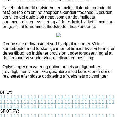
Facebook fører til endvidere temmelig tiltalende metoder til
at få en idé om online shoppens kundetilfredshed. Desuden
ser vi en del outlets på nettet som gør det muligt at
sammensætte en evaluering af deres køb, hvilket tilmed kan
bruges til at fornemme tilfredsheden hos kunderne.
Denne side er finansieret ved hjælp af reklamer. Vi har
samarbejder med forskellige internet firmaer hvor vi formidler
deres tilbud, og indtjener provision under forudsætning af at
de personer vi sender videre udfører en bestilling.
Oplysninger om varer og online outlets vedligeholdes
jævnligt, men vi kan ikke garantere imod korrektioner der er
realiseret efter sidste opdatering af websitets oplysninger.
BITLY:
1
1
1
1
1
1
1
1
1
1
1
1
1
1
1
1
1
1
1
1
1
1
1
1
1
1
1
1
1
1
1
1
1
1
1
1
1
1
1
1
1
1
1
1
1
1
1
1
1
1
1
1
1
1
1
1
1
1
1
1
1
1
1
1
1
1
1
1
1
1
1
1
1
1
1
1
1
1
1
1
1
1
1
1
1
1
1
1
1
1
1
1
1
1
1
1
1
1
1
1
SPOTIFY:
1
1
1
1
1
1
1
1
1
1
1
1
1
1
1
1
1
1
1
1
1
1
1
1
1
1
1
1
1
1
1
1
1
1