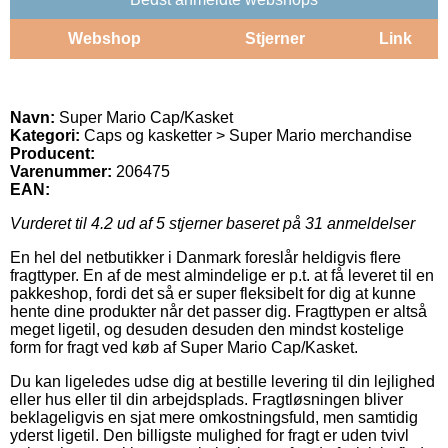
Webshop
Stjerner
Link
Navn:
Super Mario Cap/Kasket
Kategori:
Caps og kasketter > Super Mario merchandise
Producent:
Varenummer:
206475
EAN:
Vurderet til
4.2
ud af 5 stjerner baseret på
31
anmeldelser
En hel del netbutikker i Danmark foreslår heldigvis flere
fragttyper. En af de mest almindelige er p.t. at få leveret til en
pakkeshop, fordi det så er super fleksibelt for dig at kunne
hente dine produkter når det passer dig. Fragttypen er altså
meget ligetil, og desuden desuden den mindst kostelige
form for fragt ved køb af Super Mario Cap/Kasket.
Du kan ligeledes udse dig at bestille levering til din lejlighed
eller hus eller til din arbejdsplads. Fragtløsningen bliver
beklageligvis en sjat mere omkostningsfuld, men samtidig
yderst ligetil. Den billigste mulighed for fragt er uden tvivl