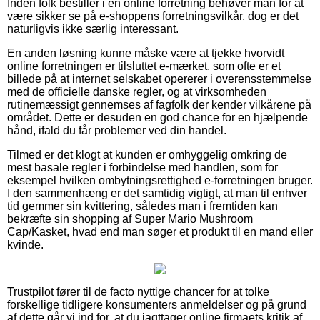
Inden folk bestiller i en online forretning behøver man for at
være sikker se på e-shoppens forretningsvilkår, dog er det
naturligvis ikke særlig interessant.
En anden løsning kunne måske være at tjekke hvorvidt
online forretningen er tilsluttet e-mærket, som ofte er et
billede på at internet selskabet opererer i overensstemmelse
med de officielle danske regler, og at virksomheden
rutinemæssigt gennemses af fagfolk der kender vilkårene på
området. Dette er desuden en god chance for en hjælpende
hånd, ifald du får problemer ved din handel.
Tilmed er det klogt at kunden er omhyggelig omkring de
mest basale regler i forbindelse med handlen, som for
eksempel hvilken ombytningsrettighed e-forretningen bruger.
I den sammenhæng er det samtidig vigtigt, at man til enhver
tid gemmer sin kvittering, således man i fremtiden kan
bekræfte sin shopping af Super Mario Mushroom
Cap/Kasket, hvad end man søger et produkt til en mand eller
kvinde.
Trustpilot fører til de facto nyttige chancer for at tolke
forskellige tidligere konsumenters anmeldelser og på grund
af dette går vi ind for, at du iagttager online firmaets kritik af