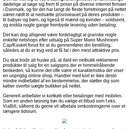
dødelige at søge sig frem til priser på diverse internet firmaer
i Danmark, og for det har langt de fleste forretninger på nettet
været nødt til at nedsætte prisniveauet på deres produkter –
til babyer og børn, og ligeså til mænd og kvinder – voldsomt,
og endda nogle gange frembyde levering uden betaling.
Det kan dog alligevel være fordelagtigt at granske nogle
enkelte netshops efter udsalg på Super Mario Mushroom
Cap/Kasket forud for at du gennemfører din bestilling,
således at du er tryg ved at få fat i den mest attraktive pris.
Du skal trods alt huske på, at ifald en netbutik reklamerer
produkter til salg for en salgspris der er himmelråbende
beskeden, så kunne det ofte være et karakteristika der viser
en uoprigtig online shop. Handler med kort er ikke desto
mindre indbefattet af en bestemmelse, der støtter dig som
køber overfor uægte butikker på nettet.
Generelt anbefaler vi kortkøb eller betalinger med mobilen.
Som en anden løsning bør du vælge et tilbud som f.eks.
ViaBill, såfremt du gerne vil afbetale omkostningerne over et
længere tidsrum.