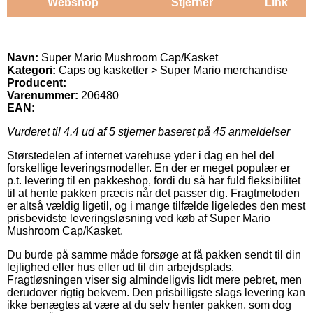
Webshop
Stjerner
Link
Navn:
Super Mario Mushroom Cap/Kasket
Kategori:
Caps og kasketter > Super Mario merchandise
Producent:
Varenummer:
206480
EAN:
Vurderet til
4.4
ud af 5 stjerner baseret på
45
anmeldelser
Størstedelen af internet varehuse yder i dag en hel del
forskellige leveringsmodeller. En der er meget populær er
p.t. levering til en pakkeshop, fordi du så har fuld fleksibilitet
til at hente pakken præcis når det passer dig. Fragtmetoden
er altså vældig ligetil, og i mange tilfælde ligeledes den mest
prisbevidste leveringsløsning ved køb af Super Mario
Mushroom Cap/Kasket.
Du burde på samme måde forsøge at få pakken sendt til din
lejlighed eller hus eller ud til din arbejdsplads.
Fragtløsningen viser sig almindeligvis lidt mere pebret, men
derudover rigtig bekvem. Den prisbilligste slags levering kan
ikke benægtes at være at du selv henter pakken, som dog