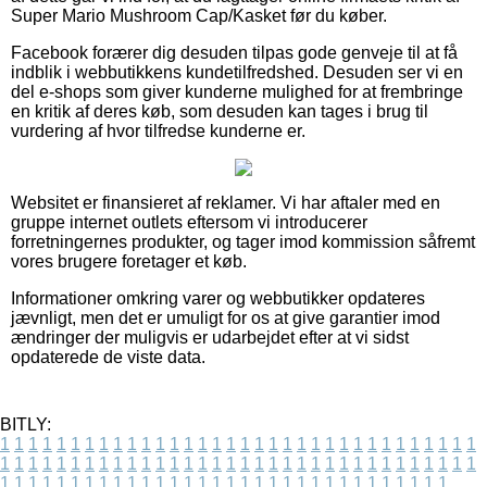
Super Mario Mushroom Cap/Kasket før du køber.
Facebook forærer dig desuden tilpas gode genveje til at få
indblik i webbutikkens kundetilfredshed. Desuden ser vi en
del e-shops som giver kunderne mulighed for at frembringe
en kritik af deres køb, som desuden kan tages i brug til
vurdering af hvor tilfredse kunderne er.
Websitet er finansieret af reklamer. Vi har aftaler med en
gruppe internet outlets eftersom vi introducerer
forretningernes produkter, og tager imod kommission såfremt
vores brugere foretager et køb.
Informationer omkring varer og webbutikker opdateres
jævnligt, men det er umuligt for os at give garantier imod
ændringer der muligvis er udarbejdet efter at vi sidst
opdaterede de viste data.
BITLY:
1
1
1
1
1
1
1
1
1
1
1
1
1
1
1
1
1
1
1
1
1
1
1
1
1
1
1
1
1
1
1
1
1
1
1
1
1
1
1
1
1
1
1
1
1
1
1
1
1
1
1
1
1
1
1
1
1
1
1
1
1
1
1
1
1
1
1
1
1
1
1
1
1
1
1
1
1
1
1
1
1
1
1
1
1
1
1
1
1
1
1
1
1
1
1
1
1
1
1
1