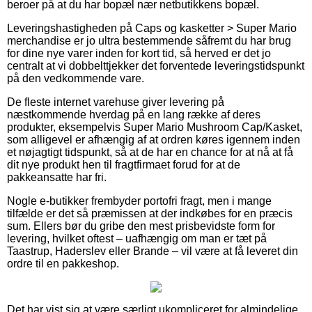
beroer på at du har bopæl nær netbutikkens bopæl.
Leveringshastigheden på Caps og kasketter > Super Mario
merchandise er jo ultra bestemmende såfremt du har brug
for dine nye varer inden for kort tid, så herved er det jo
centralt at vi dobbelttjekker det forventede leveringstidspunkt
på den vedkommende vare.
De fleste internet varehuse giver levering på
næstkommende hverdag på en lang række af deres
produkter, eksempelvis Super Mario Mushroom Cap/Kasket,
som alligevel er afhængig af at ordren køres igennem inden
et nøjagtigt tidspunkt, så at de har en chance for at nå at få
dit nye produkt hen til fragtfirmaet forud for at de
pakkeansatte har fri.
Nogle e-butikker frembyder portofri fragt, men i mange
tilfælde er det så præmissen at der indkøbes for en præcis
sum. Ellers bør du gribe den mest prisbevidste form for
levering, hvilket oftest – uafhængig om man er tæt på
Taastrup, Haderslev eller Brande – vil være at få leveret din
ordre til en pakkeshop.
Det har vist sig at være særligt ukompliceret for almindelige