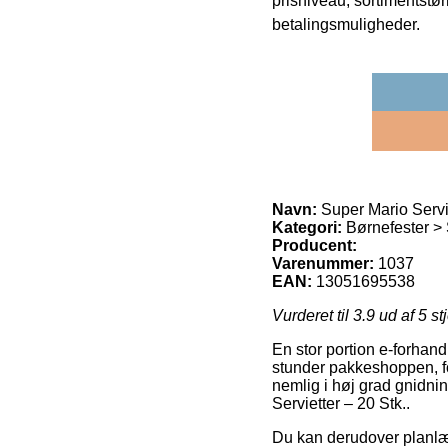
prisniveau, sortimentstø
betalingsmuligheder.
Navn:
Super Mario Servie
Kategori:
Børnefester >
Producent:
Varenummer:
1037
EAN:
13051695538
Vurderet til
3.9
ud af 5 st
En stor portion e-forhan
stunder pakkeshoppen, ford
nemlig i høj grad gnidni
Servietter – 20 Stk..
Du kan derudover planlægg