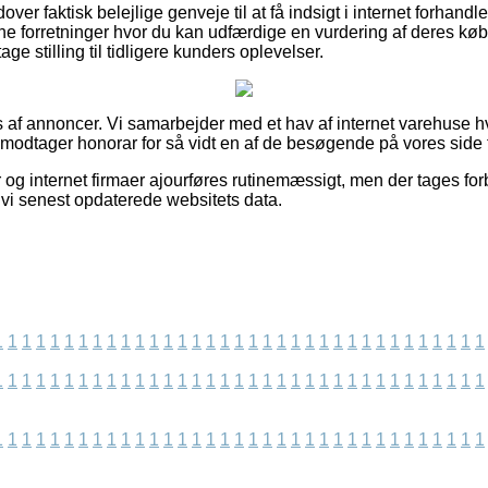
er faktisk belejlige genveje til at få indsigt i internet forhandl
ne forretninger hvor du kan udfærdige en vurdering af deres købs
tage stilling til tidligere kunders oplevelser.
s af annoncer. Vi samarbejder med et hav af internet varehuse hv
 modtager honorar for så vidt en af de besøgende på vores side f
og internet firmaer ajourføres rutinemæssigt, men der tages for
t vi senest opdaterede websitets data.
1
1
1
1
1
1
1
1
1
1
1
1
1
1
1
1
1
1
1
1
1
1
1
1
1
1
1
1
1
1
1
1
1
1
1
1
1
1
1
1
1
1
1
1
1
1
1
1
1
1
1
1
1
1
1
1
1
1
1
1
1
1
1
1
1
1
1
1
1
1
1
1
1
1
1
1
1
1
1
1
1
1
1
1
1
1
1
1
1
1
1
1
1
1
1
1
1
1
1
1
1
1
1
1
1