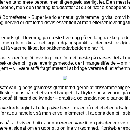
ider en tand mere pebret, men til gengæld særligt let. Den mest l
varerne, men den løsning forudsætter at du er nær e-shoppens 
Børnefester > Super Mario er naturligvis temmelig vital om vi 
og herved er det forholdsvis essentielt at man efterser leveringst
iller udsigt til levering på næste hverdag på en lang række prod
, men glem ikke at det tager udgangspunkt i at der bestilles før e
 at få varerne fikset før pakkemedarbejderne har fri.
aer sikrer fragtfri levering, men for det meste påkræves det at d
trække den billigste leveringsmetode, der i mange tilfælde – om
ern – vil være at få fragtfirmaet til at bringe varerne til et afhent
 usædvanlig hensigtsmæssigt for forbrugerne at prissammenligne 
leste shops på nettet været tvunget til at trykke prisniveauet på 
ge også til mænd og kvinder – drastisk, og endda nogle gange tilby
e fordelagtigt at efterprøve flere firmaer på nettet efter udsal
 for at du handler, så man er velinformeret til at opnå den billigste
 på, at hvis en butik annoncerer en vare til en pris der er overor
ære et signal om en uoprigtig online virksomhed. Kortkøb er trods