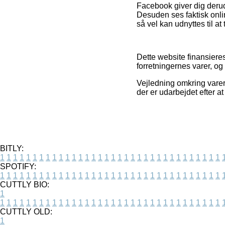
Facebook giver dig derudov
Desuden ses faktisk onli
så vel kan udnyttes til at 
Dette website finansiere
forretningernes varer, og
Vejledning omkring varer 
der er udarbejdet efter a
BITLY:
1
1
1
1
1
1
1
1
1
1
1
1
1
1
1
1
1
1
1
1
1
1
1
1
1
1
1
1
1
1
1
1
1
1
SPOTIFY:
1
1
1
1
1
1
1
1
1
1
1
1
1
1
1
1
1
1
1
1
1
1
1
1
1
1
1
1
1
1
1
1
1
1
CUTTLY BIO:
1
1
1
1
1
1
1
1
1
1
1
1
1
1
1
1
1
1
1
1
1
1
1
1
1
1
1
1
1
1
1
1
1
1
1
CUTTLY OLD:
1