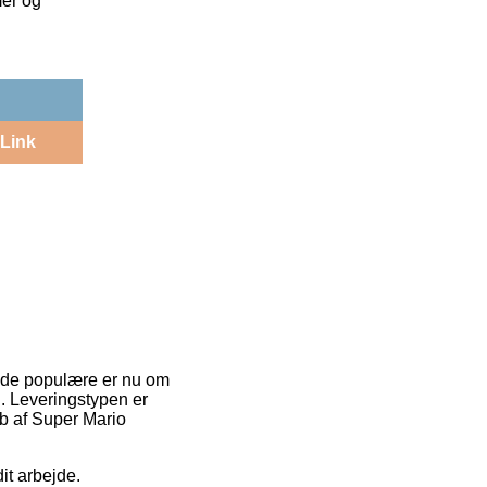
mer og
Link
f de populære er nu om
id. Leveringstypen er
øb af Super Mario
it arbejde.