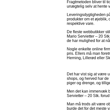
Fragtmetoden bliver til t
unægtelig selv at hente 
Leveringsdygtigheden på 
produkter om et øjeblik, 
respektive vare.
De fleste webbutikker st
Mario Servietter – 20 Stk.
de har mulighed for at nå
Nogle enkelte online firm
pris. Ellers må man fore
Herning, Lillerød eller Skj
Det har vist sig at være
shops, og herved har de f
piger og drenge, og tilli
Men det kan immervæk bliv
Servietter – 20 Stk. forud
Man må trods alt være obs
burde det for det meste v