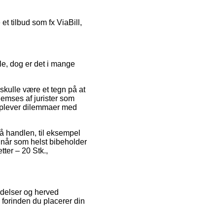
et tilbud som fx ViaBill,
le, dog er det i mange
skulle være et tegn på at
nnemses af jurister som
u oplever dilemmaer med
å handlen, til eksempel
n når som helst bibeholder
ter – 20 Stk.,
eldelser og herved
. forinden du placerer din