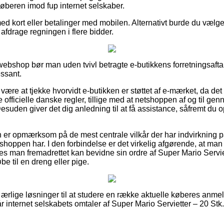
 køberen imod fup internet selskaber.
med kort eller betalinger med mobilen. Alternativt burde du vælge 
 afdrage regningen i flere bidder.
 webshop bør man uden tvivl betragte e-butikkens forretningsafta
essant.
re at tjekke hvorvidt e-butikken er støttet af e-mærket, da det 
 officielle danske regler, tillige med at netshoppen af og til ge
 Desuden giver det dig anledning til at få assistance, såfremt d
n er opmærksom på de mest centrale vilkår der har indvirkning p
tshoppen har. I den forbindelse er det virkelig afgørende, at ma
des man fremadrettet kan bevidne sin ordre af Super Mario Serviet
e til en dreng eller pige.
ke ærlige løsninger til at studere en række aktuelle køberes anm
går internet selskabets omtaler af Super Mario Servietter – 20 Stk