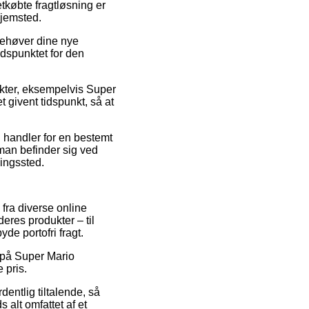
etkøbte fragtløsning er
hjemsted.
behøver dine nye
idspunktet for den
ukter, eksempelvis Super
t givent tidspunkt, så at
u handler for en bestemt
 man befinder sig ved
ningssted.
fra diverse online
deres produkter – til
de portofri fragt.
g på Super Mario
 pris.
dentlig tiltalende, så
 alt omfattet af et