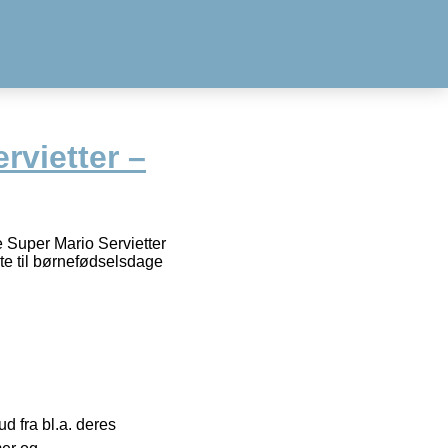
rvietter –
e Super Mario Servietter
agte til børnefødselsdage
 fra bl.a. deres