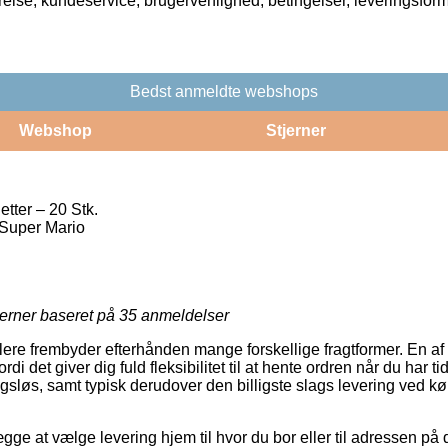
rrelse, kundeservice, brugervenlighed, betingelser, leveringsfor
Bedst anmeldte webshops
Webshop
Stjerner
tter – 20 Stk.
 Super Mario
jerner baseret på
35
anmeldelser
dlere frembyder efterhånden mange forskellige fragtformer. En a
i det giver dig fuld fleksibilitet til at hente ordren når du har t
ngsløs, samt typisk derudover den billigste slags levering ved k
e at vælge levering hjem til hvor du bor eller til adressen på d