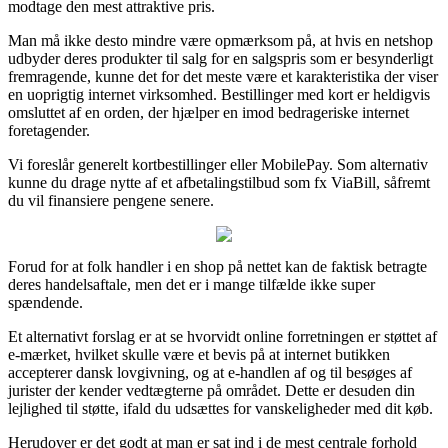
modtage den mest attraktive pris.
Man må ikke desto mindre være opmærksom på, at hvis en netshop
udbyder deres produkter til salg for en salgspris som er besynderligt
fremragende, kunne det for det meste være et karakteristika der viser
en uoprigtig internet virksomhed. Bestillinger med kort er heldigvis
omsluttet af en orden, der hjælper en imod bedrageriske internet
foretagender.
Vi foreslår generelt kortbestillinger eller MobilePay. Som alternativ
kunne du drage nytte af et afbetalingstilbud som fx ViaBill, såfremt
du vil finansiere pengene senere.
Forud for at folk handler i en shop på nettet kan de faktisk betragte
deres handelsaftale, men det er i mange tilfælde ikke super
spændende.
Et alternativt forslag er at se hvorvidt online forretningen er støttet af
e-mærket, hvilket skulle være et bevis på at internet butikken
accepterer dansk lovgivning, og at e-handlen af og til besøges af
jurister der kender vedtægterne på området. Dette er desuden din
lejlighed til støtte, ifald du udsættes for vanskeligheder med dit køb.
Herudover er det godt at man er sat ind i de mest centrale forhold