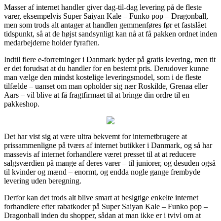
Masser af internet handler giver dag-til-dag levering på de fleste
varer, eksempelvis Super Saiyan Kale – Funko pop – Dragonball,
men som trods alt antager at handlen gemmenføres før et fastslået
tidspunkt, så at de højst sandsynligt kan nå at få pakken ordnet inden
medarbejderne holder fyraften.
Indtil flere e-forretninger i Danmark byder på gratis levering, men tit
er det forudsat at du handler for en bestemt pris. Derudover kunne
man vælge den mindst kostelige leveringsmodel, som i de fleste
tilfælde – uanset om man opholder sig nær Roskilde, Grenaa eller
Aars – vil blive at få fragtfirmaet til at bringe din ordre til en
pakkeshop.
Det har vist sig at være ultra bekvemt for internetbrugere at
prissammenligne på tværs af internet butikker i Danmark, og så har
massevis af internet forhandlere været presset til at at reducere
salgsværdien på mange af deres varer – til juniorer, og desuden også
til kvinder og mænd – enormt, og endda nogle gange frembyde
levering uden beregning.
Derfor kan det trods alt blive smart at besigtige enkelte internet
forhandlere efter rabatkoder på Super Saiyan Kale – Funko pop –
Dragonball inden du shopper, sådan at man ikke er i tvivl om at