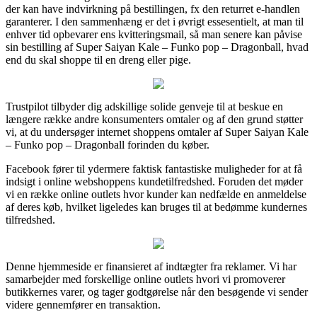
der kan have indvirkning på bestillingen, fx den returret e-handlen
garanterer. I den sammenhæng er det i øvrigt essesentielt, at man til
enhver tid opbevarer ens kvitteringsmail, så man senere kan påvise
sin bestilling af Super Saiyan Kale – Funko pop – Dragonball, hvad
end du skal shoppe til en dreng eller pige.
Trustpilot tilbyder dig adskillige solide genveje til at beskue en
længere række andre konsumenters omtaler og af den grund støtter
vi, at du undersøger internet shoppens omtaler af Super Saiyan Kale
– Funko pop – Dragonball forinden du køber.
Facebook fører til ydermere faktisk fantastiske muligheder for at få
indsigt i online webshoppens kundetilfredshed. Foruden det møder
vi en række online outlets hvor kunder kan nedfælde en anmeldelse
af deres køb, hvilket ligeledes kan bruges til at bedømme kundernes
tilfredshed.
Denne hjemmeside er finansieret af indtægter fra reklamer. Vi har
samarbejder med forskellige online outlets hvori vi promoverer
butikkernes varer, og tager godtgørelse når den besøgende vi sender
videre gennemfører en transaktion.