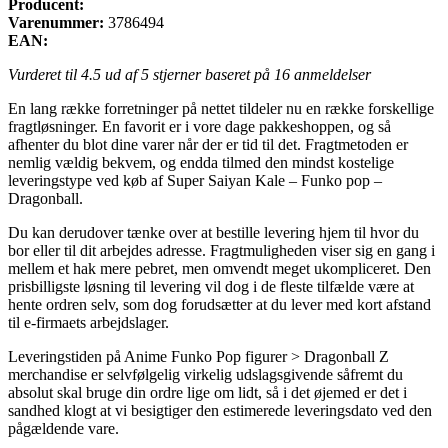
Producent:
Varenummer:
3786494
EAN:
Vurderet til
4.5
ud af 5 stjerner baseret på
16
anmeldelser
En lang række forretninger på nettet tildeler nu en række forskellige
fragtløsninger. En favorit er i vore dage pakkeshoppen, og så
afhenter du blot dine varer når der er tid til det. Fragtmetoden er
nemlig vældig bekvem, og endda tilmed den mindst kostelige
leveringstype ved køb af Super Saiyan Kale – Funko pop –
Dragonball.
Du kan derudover tænke over at bestille levering hjem til hvor du
bor eller til dit arbejdes adresse. Fragtmuligheden viser sig en gang i
mellem et hak mere pebret, men omvendt meget ukompliceret. Den
prisbilligste løsning til levering vil dog i de fleste tilfælde være at
hente ordren selv, som dog forudsætter at du lever med kort afstand
til e-firmaets arbejdslager.
Leveringstiden på Anime Funko Pop figurer > Dragonball Z
merchandise er selvfølgelig virkelig udslagsgivende såfremt du
absolut skal bruge din ordre lige om lidt, så i det øjemed er det i
sandhed klogt at vi besigtiger den estimerede leveringsdato ved den
pågældende vare.