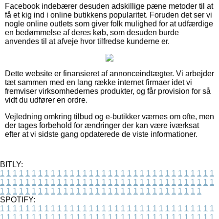
Facebook indebærer desuden adskillige pæne metoder til at
få et kig ind i online butikkens popularitet. Foruden det ser vi
nogle online outlets som giver folk mulighed for at udfærdige
en bedømmelse af deres køb, som desuden burde
anvendes til at afveje hvor tilfredse kunderne er.
Dette website er finansieret af annonceindtægter. Vi arbejder
tæt sammen med en lang række internet firmaer idet vi
fremviser virksomhedernes produkter, og får provision for så
vidt du udfører en ordre.
Vejledning omkring tilbud og e-butikker værnes om ofte, men
der tages forbehold for ændringer der kan være iværksat
efter at vi sidste gang opdaterede de viste informationer.
BITLY:
1
1
1
1
1
1
1
1
1
1
1
1
1
1
1
1
1
1
1
1
1
1
1
1
1
1
1
1
1
1
1
1
1
1
1
1
1
1
1
1
1
1
1
1
1
1
1
1
1
1
1
1
1
1
1
1
1
1
1
1
1
1
1
1
1
1
1
1
1
1
1
1
1
1
1
1
1
1
1
1
1
1
1
1
1
1
1
1
1
1
1
1
1
1
1
1
1
1
1
1
SPOTIFY:
1
1
1
1
1
1
1
1
1
1
1
1
1
1
1
1
1
1
1
1
1
1
1
1
1
1
1
1
1
1
1
1
1
1
1
1
1
1
1
1
1
1
1
1
1
1
1
1
1
1
1
1
1
1
1
1
1
1
1
1
1
1
1
1
1
1
1
1