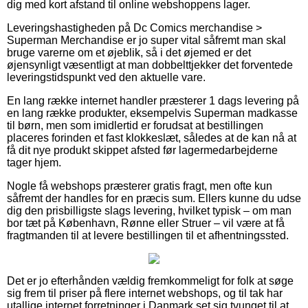
dig med kort afstand til online webshoppens lager.
Leveringshastigheden på Dc Comics merchandise >
Superman Merchandise er jo super vital såfremt man skal
bruge varerne om et øjeblik, så i det øjemed er det
øjensynligt væsentligt at man dobbelttjekker det forventede
leveringstidspunkt ved den aktuelle vare.
En lang række internet handler præsterer 1 dags levering på
en lang række produkter, eksempelvis Superman madkasse
til børn, men som imidlertid er forudsat at bestillingen
placeres forinden et fast klokkeslæt, således at de kan nå at
få dit nye produkt skippet afsted før lagermedarbejderne
tager hjem.
Nogle få webshops præsterer gratis fragt, men ofte kun
såfremt der handles for en præcis sum. Ellers kunne du udse
dig den prisbilligste slags levering, hvilket typisk – om man
bor tæt på København, Rønne eller Struer – vil være at få
fragtmanden til at levere bestillingen til et afhentningssted.
Det er jo efterhånden vældig fremkommeligt for folk at søge
sig frem til priser på flere internet webshops, og til tak har
utallige internet forretninger i Danmark set sig tvunget til at