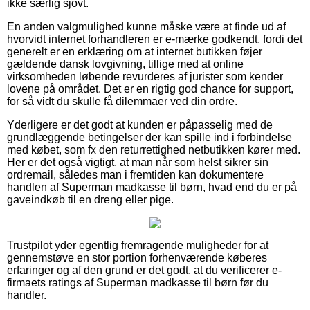
ikke særlig sjovt.
En anden valgmulighed kunne måske være at finde ud af
hvorvidt internet forhandleren er e-mærke godkendt, fordi det
generelt er en erklæring om at internet butikken føjer
gældende dansk lovgivning, tillige med at online
virksomheden løbende revurderes af jurister som kender
lovene på området. Det er en rigtig god chance for support,
for så vidt du skulle få dilemmaer ved din ordre.
Yderligere er det godt at kunden er påpasselig med de
grundlæggende betingelser der kan spille ind i forbindelse
med købet, som fx den returrettighed netbutikken kører med.
Her er det også vigtigt, at man når som helst sikrer sin
ordremail, således man i fremtiden kan dokumentere
handlen af Superman madkasse til børn, hvad end du er på
gaveindkøb til en dreng eller pige.
Trustpilot yder egentlig fremragende muligheder for at
gennemstøve en stor portion forhenværende køberes
erfaringer og af den grund er det godt, at du verificerer e-
firmaets ratings af Superman madkasse til børn før du
handler.