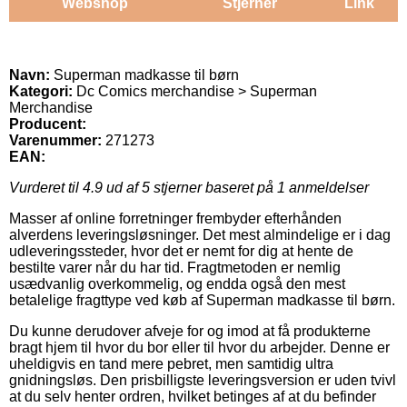
Webshop
Stjerner
Link
Navn:
Superman madkasse til børn
Kategori:
Dc Comics merchandise > Superman
Merchandise
Producent:
Varenummer:
271273
EAN:
Vurderet til
4.9
ud af 5 stjerner baseret på
1
anmeldelser
Masser af online forretninger frembyder efterhånden
alverdens leveringsløsninger. Det mest almindelige er i dag
udleveringssteder, hvor det er nemt for dig at hente de
bestilte varer når du har tid. Fragtmetoden er nemlig
usædvanlig overkommelig, og endda også den mest
betalelige fragttype ved køb af Superman madkasse til børn.
Du kunne derudover afveje for og imod at få produkterne
bragt hjem til hvor du bor eller til hvor du arbejder. Denne er
uheldigvis en tand mere pebret, men samtidig ultra
gnidningsløs. Den prisbilligste leveringsversion er uden tvivl
at du selv henter ordren, hvilket betinges af at du befinder