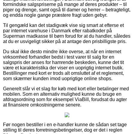
formindske salgspriserne på mange af deres produkter – til
piger og drenge, samt også til damer og herrer – betragteligt,
og endda nogle gange præstere fragt uden gebyr.
Til gengæld kan det stadigvæk vise sig smart at efterse et
par internet varehuse i Danmark efter rabatkoder på
Superman madkasse til børn forud for at du handler, således
at du er usvigeligt sikker på at antage den prisbilligste pris.
Du skal ikke desto mindre ikke overse, at når en internet
virksomhed forhandler bedst i test varer til salg for en
salgspris der anses for hamrende beskeden, kunne det tit
være et karakteristika der viser en uoprigtig internet butik.
Bestillinger med kort er trods alt omsluttet af et reglement,
som skærmer kunden imod uoprigtige online shops.
Generelt slår vi et slag for køb med kort eller betalinger med
mobilen. Som en alternativ mulighed kunne du bruge en
afdragsordning som for eksempel ViaBill, forudsat du agter
at finansiere omkostningerne senere.
Før nogen bestiller i en e-handler kunne de sådan set tage
stilling til deres forretningsbetingelser, dog er det i reglen