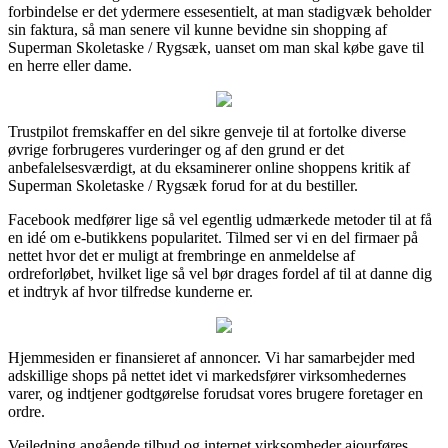
forbindelse er det ydermere essesentielt, at man stadigvæk beholder
sin faktura, så man senere vil kunne bevidne sin shopping af
Superman Skoletaske / Rygsæk, uanset om man skal købe gave til
en herre eller dame.
Trustpilot fremskaffer en del sikre genveje til at fortolke diverse
øvrige forbrugeres vurderinger og af den grund er det
anbefalelsesværdigt, at du eksaminerer online shoppens kritik af
Superman Skoletaske / Rygsæk forud for at du bestiller.
Facebook medfører lige så vel egentlig udmærkede metoder til at få
en idé om e-butikkens popularitet. Tilmed ser vi en del firmaer på
nettet hvor det er muligt at frembringe en anmeldelse af
ordreforløbet, hvilket lige så vel bør drages fordel af til at danne dig
et indtryk af hvor tilfredse kunderne er.
Hjemmesiden er finansieret af annoncer. Vi har samarbejder med
adskillige shops på nettet idet vi markedsfører virksomhedernes
varer, og indtjener godtgørelse forudsat vores brugere foretager en
ordre.
Vejledning angående tilbud og internet virksomheder ajourføres