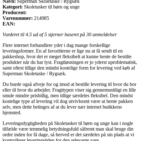
Navn:
Superman Skoletaske / Rygsæk
Kategori:
Skoletasker til børn og unge
Producent:
Varenummer:
214985
EAN:
Vurderet til
4.5
ud af 5 stjerner baseret på
30
anmeldelser
Flere internet forhandlere yder i dag mange forskellige
leveringsformer. En af favoritterne er lige nu at få sendt til en
pakkeshop, hvor det er meget fleksibelt at kunne hente de bestilte
produkter når du har lyst. Fragtløsningen er jo yderst uproblematisk,
samt oftest tillige den mindst kostelige form for levering ved køb af
Superman Skoletaske / Rygsæk.
Du burde også afveje for og imod at bestille levering til hvor du bor
eller til hvor du arbejder. Fragttypen viser sig gennemsnitligt en lille
smule mindre prisbillig, men tillige særdeles fleksibel. Den mindst
kostelige type af levering vil dog utvivlsomt være at hente pakken
selv, men dette betinges af at du lever nær internet butikkens
hjemsted.
Leveringsdygtigheden på Skoletasker til børn og unge kan i nogle
tilfælde være temmelig betydningsfuld såfremt man skal bruge din
ordre inden for få dage, så herved er det særdeles på sin plads at vi
kontrollerer leveringstiden for den relevante vare.