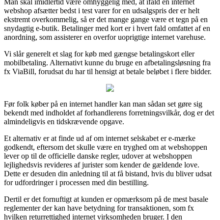
Man skal imidlertid være omhyggelig med, at ifald en internet
webshop afsætter bedst i test varer for en udsalgspris der er helt
ekstremt overkommelig, så er det mange gange være et tegn på en
snydagtig e-butik. Betalinger med kort er i hvert fald omfattet af en
anordning, som assisterer en overfor uoprigtige internet varehuse.
Vi slår generelt et slag for køb med gængse betalingskort eller
mobilbetaling. Alternativt kunne du bruge en afbetalingsløsning fra
fx ViaBill, forudsat du har til hensigt at betale beløbet i flere bidder.
Før folk køber på en internet handler kan man sådan set gøre sig
bekendt med indholdet af forhandlerens forretningsvilkår, dog er det
almindeligvis en tidskrævende opgave.
Et alternativ er at finde ud af om internet selskabet er e-mærke
godkendt, eftersom det skulle være en tryghed om at webshoppen
lever op til de officielle danske regler, udover at webshoppen
lejlighedsvis revideres af jurister som kender de gældende love.
Dette er desuden din anledning til at få bistand, hvis du bliver udsat
for udfordringer i processen med din bestilling.
Dertil er det fornuftigt at kunden er opmærksom på de mest basale
reglementer der kan have betydning for transaktionen, som fx
hvilken returrettighed internet virksomheden bruger. I den