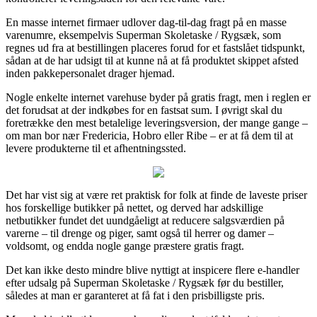
En masse internet firmaer udlover dag-til-dag fragt på en masse
varenumre, eksempelvis Superman Skoletaske / Rygsæk, som
regnes ud fra at bestillingen placeres forud for et fastslået tidspunkt,
sådan at de har udsigt til at kunne nå at få produktet skippet afsted
inden pakkepersonalet drager hjemad.
Nogle enkelte internet varehuse byder på gratis fragt, men i reglen er
det forudsat at der indkøbes for en fastsat sum. I øvrigt skal du
foretrække den mest betalelige leveringsversion, der mange gange –
om man bor nær Fredericia, Hobro eller Ribe – er at få dem til at
levere produkterne til et afhentningssted.
Det har vist sig at være ret praktisk for folk at finde de laveste priser
hos forskellige butikker på nettet, og derved har adskillige
netbutikker fundet det uundgåeligt at reducere salgsværdien på
varerne – til drenge og piger, samt også til herrer og damer –
voldsomt, og endda nogle gange præstere gratis fragt.
Det kan ikke desto mindre blive nyttigt at inspicere flere e-handler
efter udsalg på Superman Skoletaske / Rygsæk før du bestiller,
således at man er garanteret at få fat i den prisbilligste pris.