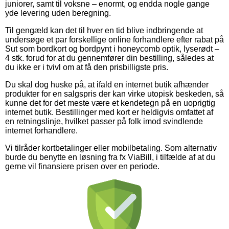
juniorer, samt til voksne – enormt, og endda nogle gange
yde levering uden beregning.
Til gengæld kan det til hver en tid blive indbringende at
undersøge et par forskellige online forhandlere efter rabat på
Sut som bordkort og bordpynt i honeycomb optik, lyserødt –
4 stk. forud for at du gennemfører din bestilling, således at
du ikke er i tvivl om at få den prisbilligste pris.
Du skal dog huske på, at ifald en internet butik afhænder
produkter for en salgspris der kan virke utopisk beskeden, så
kunne det for det meste være et kendetegn på en uoprigtig
internet butik. Bestillinger med kort er heldigvis omfattet af
en retningslinje, hvilket passer på folk imod svindlende
internet forhandlere.
Vi tilråder kortbetalinger eller mobilbetaling. Som alternativ
burde du benytte en løsning fra fx ViaBill, i tilfælde af at du
gerne vil finansiere prisen over en periode.