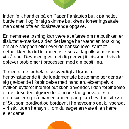
Inden folk handler på en Paper Fantasies butik på nettet
burde man i og for sig skimme butikkens forretningsaftale,
men det er ofte en tidskrævende opgave.
En nemmere løsning kan være at efterse om netbutikken er
tilsluttet e-mærket, siden det længe har været en forsikring
om at e-shoppen efterlever de danske love, samt at
netbutikken fra tid til anden efterses af fagfolk som kender
vilkårene. Desuden giver det dig genvej til bistand, hvis du
oplever problemer i processen med din bestilling.
Tilmed er det anbefalelsesværdigt at køber er
hensynstagende til de fundamentale bestemmelser der gør
sig gældende i forbindelse med handlen, eksempelvis
hvilken bytteret internet butikken anvender. I den forbindelse
er det desuden afgørende, at man stadig bevarer sin
ordrekvittering, så man en anden gang kan bevidne sit køb
af Sut som bordkort og bordpynt i honeycomb optik, lyserødt
– 4 stk., uden hensyn til om du søger en vare til en herre
eller dame.