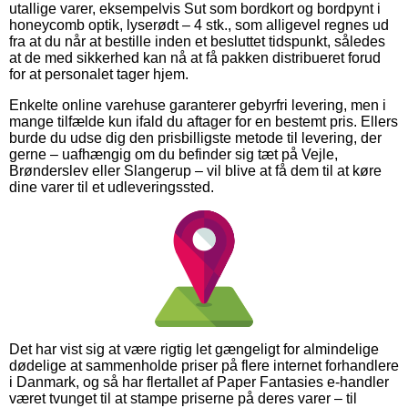
utallige varer, eksempelvis Sut som bordkort og bordpynt i
honeycomb optik, lyserødt – 4 stk., som alligevel regnes ud
fra at du når at bestille inden et besluttet tidspunkt, således
at de med sikkerhed kan nå at få pakken distribueret forud
for at personalet tager hjem.
Enkelte online varehuse garanterer gebyrfri levering, men i
mange tilfælde kun ifald du aftager for en bestemt pris. Ellers
burde du udse dig den prisbilligste metode til levering, der
gerne – uafhængig om du befinder sig tæt på Vejle,
Brønderslev eller Slangerup – vil blive at få dem til at køre
dine varer til et udleveringssted.
Det har vist sig at være rigtig let gængeligt for almindelige
dødelige at sammenholde priser på flere internet forhandlere
i Danmark, og så har flertallet af Paper Fantasies e-handler
været tvunget til at stampe priserne på deres varer – til