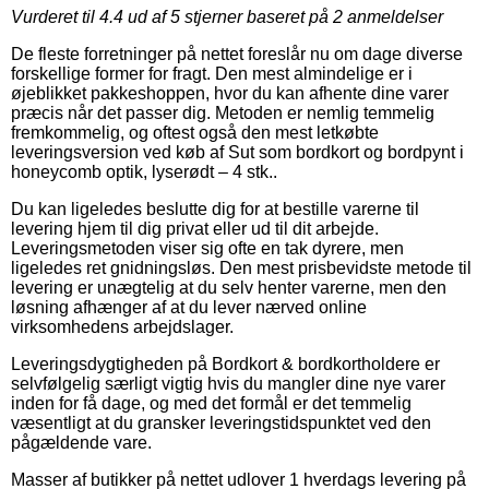
Vurderet til
4.4
ud af 5 stjerner baseret på
2
anmeldelser
De fleste forretninger på nettet foreslår nu om dage diverse
forskellige former for fragt. Den mest almindelige er i
øjeblikket pakkeshoppen, hvor du kan afhente dine varer
præcis når det passer dig. Metoden er nemlig temmelig
fremkommelig, og oftest også den mest letkøbte
leveringsversion ved køb af Sut som bordkort og bordpynt i
honeycomb optik, lyserødt – 4 stk..
Du kan ligeledes beslutte dig for at bestille varerne til
levering hjem til dig privat eller ud til dit arbejde.
Leveringsmetoden viser sig ofte en tak dyrere, men
ligeledes ret gnidningsløs. Den mest prisbevidste metode til
levering er unægtelig at du selv henter varerne, men den
løsning afhænger af at du lever nærved online
virksomhedens arbejdslager.
Leveringsdygtigheden på Bordkort & bordkortholdere er
selvfølgelig særligt vigtig hvis du mangler dine nye varer
inden for få dage, og med det formål er det temmelig
væsentligt at du gransker leveringstidspunktet ved den
pågældende vare.
Masser af butikker på nettet udlover 1 hverdags levering på