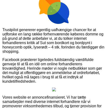
Trustpilot genererer egentlig uafhængige chancer for at
udforske en lang række forhenværende køberes domme og
på grund af dette anbefaler vi, at du tolker internet
forhandlerens kritik af Sut som bordkort og bordpynt i
honeycomb optik, lyserødt – 4 stk. forinden du færdiggør din
shopping.
Facebook præsterer ligeledes fuldstændig værdifulde
genveje til at få en idé om online forhandlerens
troværdighed. Herinde møder vi nogle netbutikker som gør
det muligt at offentliggøre en anmeldelse af ordreforløbet,
hvilket også må tages i brug til at få et indtryk af
kundetilfredsheden.
Vores website er annoncefinansieret. Vi har tætte
samarbejder med diverse internet forhandlere når vi
promoverer virksomhedernes tilbud, og tjener provision for