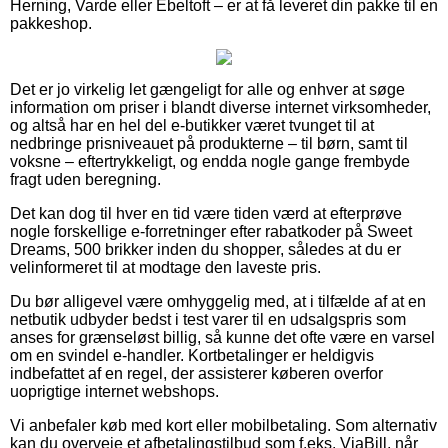
Herning, Varde eller Ebeltoft – er at få leveret din pakke til en
pakkeshop.
Det er jo virkelig let gængeligt for alle og enhver at søge
information om priser i blandt diverse internet virksomheder,
og altså har en hel del e-butikker været tvunget til at
nedbringe prisniveauet på produkterne – til børn, samt til
voksne – eftertrykkeligt, og endda nogle gange frembyde
fragt uden beregning.
Det kan dog til hver en tid være tiden værd at efterprøve
nogle forskellige e-forretninger efter rabatkoder på Sweet
Dreams, 500 brikker inden du shopper, således at du er
velinformeret til at modtage den laveste pris.
Du bør alligevel være omhyggelig med, at i tilfælde af at en
netbutik udbyder bedst i test varer til en udsalgspris som
anses for grænseløst billig, så kunne det ofte være en varsel
om en svindel e-handler. Kortbetalinger er heldigvis
indbefattet af en regel, der assisterer køberen overfor
uoprigtige internet webshops.
Vi anbefaler køb med kort eller mobilbetaling. Som alternativ
kan du overveje et afbetalingstilbud som f.eks. ViaBill, når