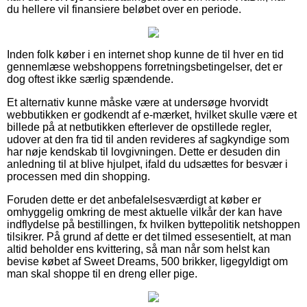
du hellere vil finansiere beløbet over en periode.
Inden folk køber i en internet shop kunne de til hver en tid
gennemlæse webshoppens forretningsbetingelser, det er
dog oftest ikke særlig spændende.
Et alternativ kunne måske være at undersøge hvorvidt
webbutikken er godkendt af e-mærket, hvilket skulle være et
billede på at netbutikken efterlever de opstillede regler,
udover at den fra tid til anden revideres af sagkyndige som
har nøje kendskab til lovgivningen. Dette er desuden din
anledning til at blive hjulpet, ifald du udsættes for besvær i
processen med din shopping.
Foruden dette er det anbefalelsesværdigt at køber er
omhyggelig omkring de mest aktuelle vilkår der kan have
indflydelse på bestillingen, fx hvilken byttepolitik netshoppen
tilsikrer. På grund af dette er det tilmed essesentielt, at man
altid beholder ens kvittering, så man når som helst kan
bevise købet af Sweet Dreams, 500 brikker, ligegyldigt om
man skal shoppe til en dreng eller pige.