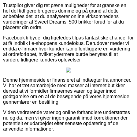
Trustpilot giver dig ret pæne muligheder for at granske en
hel del tidligere brugeres domme og på grund af dette
anbefales det, at du analyserer online virksomhedens
vurderinger af Sweet Dreams, 500 brikker forud for at du
placerer din ordre.
Facebook tilbyder dig ligeledes tilpas fantastiske chancer for
at få indblik i e-shoppens kundefokus. Derudover møder vi
endda e-firmaer hvor kunder kan offentliggøre en vurdering
af ordreforløbet, hvilket ydermere burde benyttes til at
vurdere tidligere kunders oplevelser.
Denne hjemmeside er finansieret af indtægter fra annoncer.
Vi har et tæt samarbejde med masser af internet butikker
derved at vi formidler firmaernes varer, og tager imod
godtgørelse om en af de besøgende på vores hjemmeside
gennemfører en bestilling.
Viden vedrørende varer og online forhandlere understøttes
nu og da, men vi giver ingen garanti imod korrektioner der
potentielt er udarbejdet efter seneste opdatering af de
anvendte informationer.