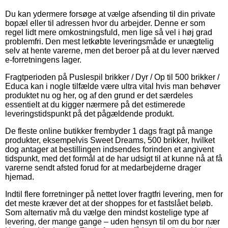
Du kan ydermere forsøge at vælge afsending til din private
bopæl eller til adressen hvor du arbejder. Denne er som
regel lidt mere omkostningsfuld, men lige så vel i høj grad
problemfri. Den mest letkøbte leveringsmåde er unægtelig
selv at hente varerne, men det beroer på at du lever nærved
e-forretningens lager.
Fragtperioden på Puslespil brikker / Dyr / Op til 500 brikker /
Educa kan i nogle tilfælde være ultra vital hvis man behøver
produktet nu og her, og af den grund er det særdeles
essentielt at du kigger nærmere på det estimerede
leveringstidspunkt på det pågældende produkt.
De fleste online butikker frembyder 1 dags fragt på mange
produkter, eksempelvis Sweet Dreams, 500 brikker, hvilket
dog antager at bestillingen indsendes forinden et angivent
tidspunkt, med det formål at de har udsigt til at kunne nå at få
varerne sendt afsted forud for at medarbejderne drager
hjemad.
Indtil flere forretninger på nettet lover fragtfri levering, men for
det meste kræver det at der shoppes for et fastslået beløb.
Som alternativ må du vælge den mindst kostelige type af
levering, der mange gange – uden hensyn til om du bor nær