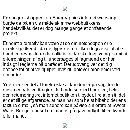
Før nogen shopper i en Eurographics internet webshop
burde de på en vis måde skimme webbutikkens
handelsvilkår, det er dog mange gange et omfattende
projekt.
Et nemt alternativ kan være at se om netshoppen er e-
mærke godkendt, da det typisk er en tilkendegivelse af at e-
handlen respekterer den officielle danske lovgivning, samt at
e-forretningen af og til undersøges af fagmænd der har
indsigt i reglerne på området. Derudover giver det dig
chance for at blive hjulpet, hvis du oplever problemer ved
din ordre.
Ydermere er det at foretrække at kunden er på vagt for de
mest centrale vedtægter i forbindelse med handlen, f.eks.
den returneringsret internet butikken tilbyder. I relation til det
er det tillige afgørende, at man når som helst bibeholder ens
faktura e-mail, så man senere kan påvise sin ordre af Sweet
Water Bridge, uanset om man er på gaveindkøb til en kvinde
eller mand.