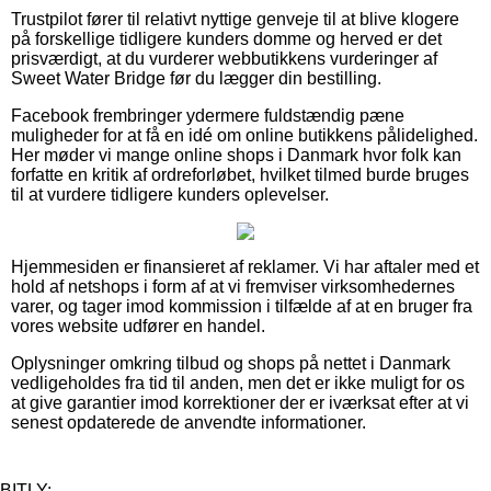
Trustpilot fører til relativt nyttige genveje til at blive klogere
på forskellige tidligere kunders domme og herved er det
prisværdigt, at du vurderer webbutikkens vurderinger af
Sweet Water Bridge før du lægger din bestilling.
Facebook frembringer ydermere fuldstændig pæne
muligheder for at få en idé om online butikkens pålidelighed.
Her møder vi mange online shops i Danmark hvor folk kan
forfatte en kritik af ordreforløbet, hvilket tilmed burde bruges
til at vurdere tidligere kunders oplevelser.
Hjemmesiden er finansieret af reklamer. Vi har aftaler med et
hold af netshops i form af at vi fremviser virksomhedernes
varer, og tager imod kommission i tilfælde af at en bruger fra
vores website udfører en handel.
Oplysninger omkring tilbud og shops på nettet i Danmark
vedligeholdes fra tid til anden, men det er ikke muligt for os
at give garantier imod korrektioner der er iværksat efter at vi
senest opdaterede de anvendte informationer.
BITLY: