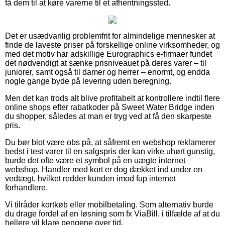
få dem til at køre varerne til et afhentningssted.
Det er usædvanlig problemfrit for almindelige mennesker at
finde de laveste priser på forskellige online virksomheder, og
med det motiv har adskillige Eurographics e-firmaer fundet
det nødvendigt at sænke prisniveauet på deres varer – til
juniorer, samt også til damer og herrer – enormt, og endda
nogle gange byde på levering uden beregning.
Men det kan trods alt blive profitabelt at kontrollere indtil flere
online shops efter rabatkoder på Sweet Water Bridge inden
du shopper, således at man er tryg ved at få den skarpeste
pris.
Du bør blot være obs på, at såfremt en webshop reklamerer
bedst i test varer til en salgspris der kan virke uhørt gunstig,
burde det ofte være et symbol på en uægte internet
webshop. Handler med kort er dog dækket ind under en
vedtægt, hvilket redder kunden imod fup internet
forhandlere.
Vi tilråder kortkøb eller mobilbetaling. Som alternativ burde
du drage fordel af en løsning som fx ViaBill, i tilfælde af at du
hellere vil klare pengene over tid.