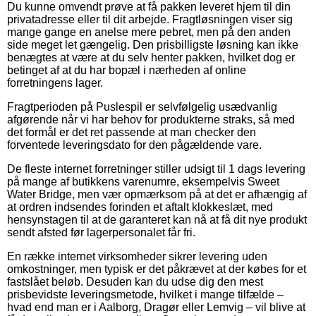
Du kunne omvendt prøve at få pakken leveret hjem til din
privatadresse eller til dit arbejde. Fragtløsningen viser sig
mange gange en anelse mere pebret, men på den anden
side meget let gængelig. Den prisbilligste løsning kan ikke
benægtes at være at du selv henter pakken, hvilket dog er
betinget af at du har bopæl i nærheden af online
forretningens lager.
Fragtperioden på Puslespil er selvfølgelig usædvanlig
afgørende når vi har behov for produkterne straks, så med
det formål er det ret passende at man checker den
forventede leveringsdato for den pågældende vare.
De fleste internet forretninger stiller udsigt til 1 dags levering
på mange af butikkens varenumre, eksempelvis Sweet
Water Bridge, men vær opmærksom på at det er afhængig af
at ordren indsendes forinden et aftalt klokkeslæt, med
hensynstagen til at de garanteret kan nå at få dit nye produkt
sendt afsted før lagerpersonalet får fri.
En række internet virksomheder sikrer levering uden
omkostninger, men typisk er det påkrævet at der købes for et
fastslået beløb. Desuden kan du udse dig den mest
prisbevidste leveringsmetode, hvilket i mange tilfælde –
hvad end man er i Aalborg, Dragør eller Lemvig – vil blive at