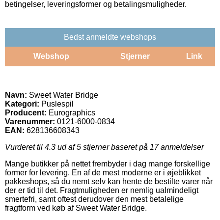
betingelser, leveringsformer og betalingsmuligheder.
Bedst anmeldte webshops
Webshop
Stjerner
Link
Navn:
Sweet Water Bridge
Kategori:
Puslespil
Producent:
Eurographics
Varenummer:
0121-6000-0834
EAN:
628136608343
Vurderet til
4.3
ud af 5 stjerner baseret på
17
anmeldelser
Mange butikker på nettet frembyder i dag mange forskellige
former for levering. En af de mest moderne er i øjeblikket
pakkeshops, så du nemt selv kan hente de bestilte varer når
der er tid til det. Fragtmuligheden er nemlig ualmindeligt
smertefri, samt oftest derudover den mest betalelige
fragtform ved køb af Sweet Water Bridge.