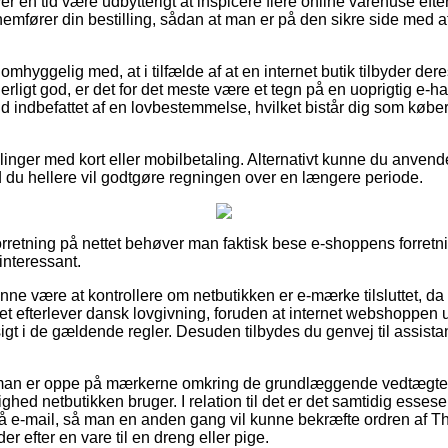
ver en tid være udbytterigt at inspicere flere online varehuse eft
emfører din bestilling, sådan at man er på den sikre side med 
mhyggelig med, at i tilfælde af at en internet butik tilbyder deres
erligt god, er det for det meste være et tegn på en uoprigtig e-h
fald indbefattet af en lovbestemmelse, hvilket bistår dig som købe
illinger med kort eller mobilbetaling. Alternativt kunne du anven
ld du hellere vil godtgøre regningen over en længere periode.
orretning på nettet behøver man faktisk bese e-shoppens forretn
interessant.
nne være at kontrollere om netbutikken er e-mærke tilsluttet, da
maet efterlever dansk lovgivning, foruden at internet webshoppen u
gt i de gældende regler. Desuden tilbydes du genvej til assista
t man er oppe på mærkerne omkring de grundlæggende vedtægter 
ighed netbutikken bruger. I relation til det er det samtidig essesen
på e-mail, så man en anden gang vil kunne bekræfte ordren af T
r efter en vare til en dreng eller pige.