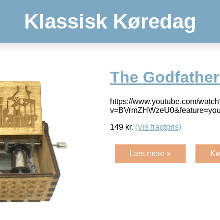
Klassisk Køredag
The Godfather
https://www.youtube.com/watch
v=BVrmZHWzeU0&feature=you
149
kr.
(Vis fragtpris)
Læs mere »
Kø