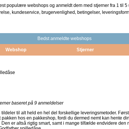
t populære webshops og anmeldt dem med stjerner fra 1 til 5 ud
rrelse, kundeservice, brugervenlighed, betingelser, leveringsfor
Bedst anmeldte webshops
Webshop
Stjerner
lledåse
jerner baseret på
9
anmeldelser
 tildeler til alt held en hel del forskellige leveringsmetoder. Fø
et pakken hos en pakkeshop, fordi du dermed nemt kan hente din
. Den er altså rigtig smart, samt i mange tilfælde endvidere den m
Godfather spilledåse.