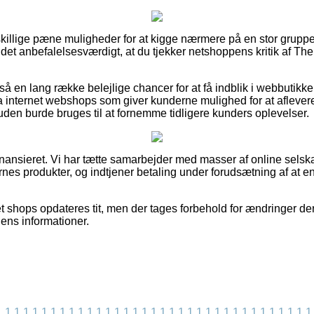
dskillige pæne muligheder for at kigge nærmere på en stor grup
det anbefalelsesværdigt, at du tjekker netshoppens kritik af Th
så en lang række belejlige chancer for at få indblik i webbutikk
internet webshops som giver kunderne mulighed for at aflevere
en burde bruges til at fornemme tidligere kunders oplevelser.
ansieret. Vi har tætte samarbejder med masser af online selska
nes produkter, og indtjener betaling under forudsætning af at e
t shops opdateres tit, men der tages forbehold for ændringer der
dens informationer.
1
1
1
1
1
1
1
1
1
1
1
1
1
1
1
1
1
1
1
1
1
1
1
1
1
1
1
1
1
1
1
1
1
1
1