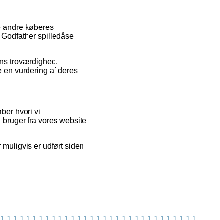
pe andre køberes
e Godfather spilledåse
ens troværdighed.
 en vurdering af deres
ber hvori vi
n bruger fra vores website
 muligvis er udført siden
1
1
1
1
1
1
1
1
1
1
1
1
1
1
1
1
1
1
1
1
1
1
1
1
1
1
1
1
1
1
1