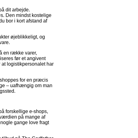
å dit arbejde.
øs. Den mindst kostelige
du bor i kort afstand af
ter øjeblikkeligt, og
vare.
å en række varer,
iseres før et angivent
 at logistikpersonalet har
r shoppes for en præcis
ange – uafhængig om man
ngssted.
på forskellige e-shops,
gsværdien på mange af
 nogle gange love fragt