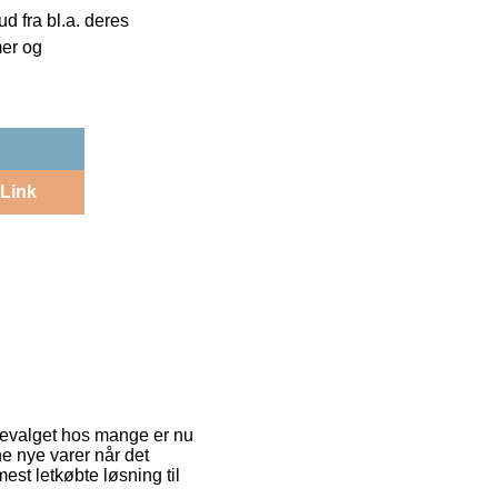
 fra bl.a. deres
mer og
Link
rstevalget hos mange er nu
e nye varer når det
est letkøbte løsning til