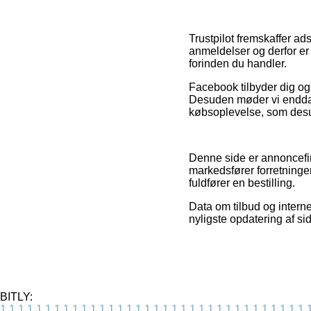
Trustpilot fremskaffer a
anmeldelser og derfor er 
forinden du handler.
Facebook tilbyder dig og
Desuden møder vi endda 
købsoplevelse, som desud
Denne side er annoncefin
markedsfører forretninger
fuldfører en bestilling.
Data om tilbud og interne
nyligste opdatering af si
BITLY:
1
1
1
1
1
1
1
1
1
1
1
1
1
1
1
1
1
1
1
1
1
1
1
1
1
1
1
1
1
1
1
1
1
1