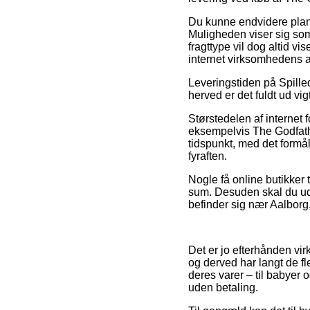
Du kunne endvidere planlæ
Muligheden viser sig som
fragttype vil dog altid vi
internet virksomhedens 
Leveringstiden på Spille
herved er det fuldt ud vi
Størstedelen af internet
eksempelvis The Godfather
tidspunkt, med det formål
fyraften.
Nogle få online butikker 
sum. Desuden skal du ud
befinder sig nær Aalborg, 
Det er jo efterhånden vir
og derved har langt de f
deres varer – til babyer
uden betaling.