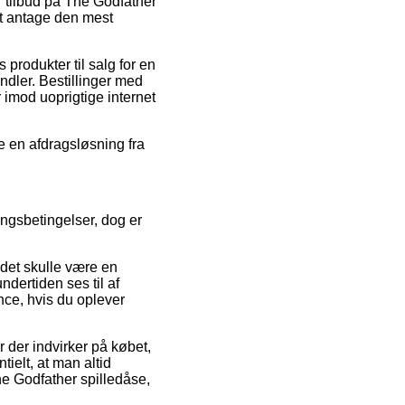
er tilbud på The Godfather
at antage den mest
 produkter til salg for en
andler. Bestillinger med
r imod uoprigtige internet
de en afdragsløsning fra
ingsbetingelser, dog er
 det skulle være en
ndertiden ses til af
nce, hvis du oplever
der indvirker på købet,
tielt, at man altid
he Godfather spilledåse,