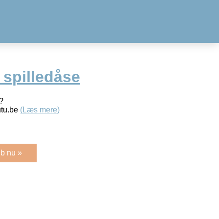
 spilledåse
?
tu.be
(Læs mere)
b nu »