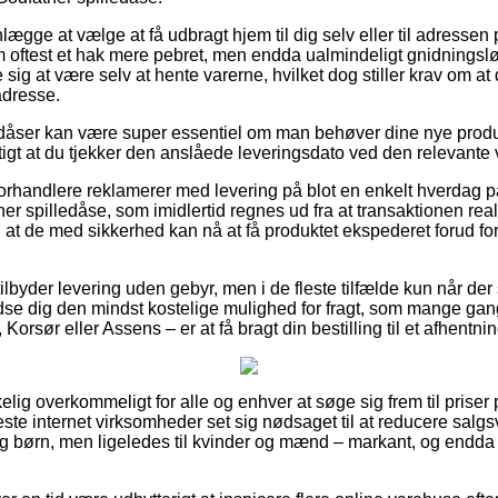
gge at vælge at få udbragt hjem til dig selv eller til adressen p
 oftest et hak mere pebret, men endda ualmindeligt gnidningsl
se sig at være selv at hente varerne, hvilket dog stiller krav om at 
adresse.
dåser kan være super essentiel om man behøver dine nye produk
gtigt at du tjekker den anslåede leveringsdato ved den relevante 
 forhandlere reklamerer med levering på blot en enkelt hverdag p
 spilledåse, som imidlertid regnes ud fra at transaktionen real
 at de med sikkerhed kan nå at få produktet ekspederet forud for
tilbyder levering uden gebyr, men i de fleste tilfælde kun når de
se dig den mindst kostelige mulighed for fragt, som mange g
Korsør eller Assens – er at få bragt din bestilling til et afhentni
kelig overkommeligt for alle og enhver at søge sig frem til priser 
leste internet virksomheder set sig nødsaget til at reducere sal
 og børn, men ligeledes til kvinder og mænd – markant, og endda