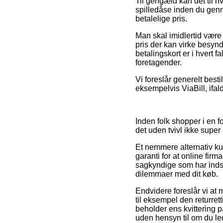
Til gengæld kan det til h
spilledåse inden du genn
betalelige pris.
Man skal imidlertid være o
pris der kan virke besynd
betalingskort er i hvert 
foretagender.
Vi foreslår generelt best
eksempelvis ViaBill, ifa
Inden folk shopper i en f
det uden tvivl ikke super 
Et nemmere alternativ ku
garanti for at online fir
sagkyndige som har indsi
dilemmaer med dit køb.
Endvidere foreslår vi a
til eksempel den returrett
beholder ens kvittering 
uden hensyn til om du lede