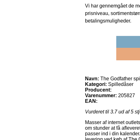
Vi har gennemgået de mes
prisniveau, sortimentstø
betalingsmuligheder.
Navn:
The Godfather spi
Kategori:
Spilledåser
Producent:
Varenummer:
205827
EAN:
Vurderet til
3.7
ud af 5 st
Masser af internet outlets
om stunder at få aflever
passer ind i din kalender
levering ved køb af The 