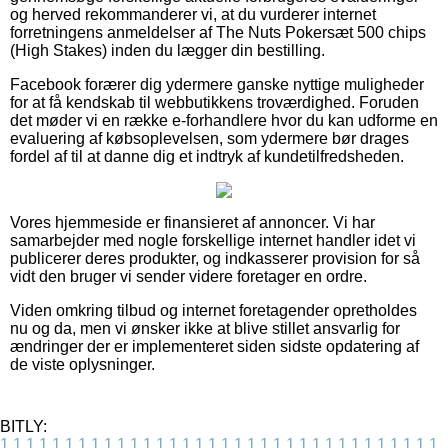
og herved rekommanderer vi, at du vurderer internet
forretningens anmeldelser af The Nuts Pokersæt 500 chips
(High Stakes) inden du lægger din bestilling.
Facebook forærer dig ydermere ganske nyttige muligheder
for at få kendskab til webbutikkens troværdighed. Foruden
det møder vi en række e-forhandlere hvor du kan udforme en
evaluering af købsoplevelsen, som ydermere bør drages
fordel af til at danne dig et indtryk af kundetilfredsheden.
Vores hjemmeside er finansieret af annoncer. Vi har
samarbejder med nogle forskellige internet handler idet vi
publicerer deres produkter, og indkasserer provision for så
vidt den bruger vi sender videre foretager en ordre.
Viden omkring tilbud og internet foretagender opretholdes
nu og da, men vi ønsker ikke at blive stillet ansvarlig for
ændringer der er implementeret siden sidste opdatering af
de viste oplysninger.
BITLY:
1
1
1
1
1
1
1
1
1
1
1
1
1
1
1
1
1
1
1
1
1
1
1
1
1
1
1
1
1
1
1
1
1
1