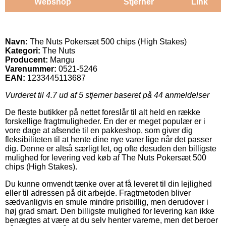
Webshop
Stjerner
Link
Navn:
The Nuts Pokersæt 500 chips (High Stakes)
Kategori:
The Nuts
Producent:
Mangu
Varenummer:
0521-5246
EAN:
1233445113687
Vurderet til
4.7
ud af 5 stjerner baseret på
44
anmeldelser
De fleste butikker på nettet foreslår til alt held en række
forskellige fragtmuligheder. En der er meget populær er i
vore dage at afsende til en pakkeshop, som giver dig
fleksibiliteten til at hente dine nye varer lige når det passer
dig. Denne er altså særligt let, og ofte desuden den billigste
mulighed for levering ved køb af The Nuts Pokersæt 500
chips (High Stakes).
Du kunne omvendt tænke over at få leveret til din lejlighed
eller til adressen på dit arbejde. Fragtmetoden bliver
sædvanligvis en smule mindre prisbillig, men derudover i
høj grad smart. Den billigste mulighed for levering kan ikke
benægtes at være at du selv henter varerne, men det beroer