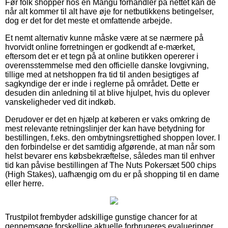
Før folk shopper hos en Mangu forhandler på nettet kan de
når alt kommer til alt have øje for netbutikkens betingelser,
dog er det for det meste et omfattende arbejde.
Et nemt alternativ kunne måske være at se nærmere på
hvorvidt online forretningen er godkendt af e-mærket,
eftersom det er et tegn på at online butikken opererer i
overensstemmelse med den officielle danske lovgivning,
tillige med at netshoppen fra tid til anden besigtiges af
sagkyndige der er inde i reglerne på området. Dette er
desuden din anledning til at blive hjulpet, hvis du oplever
vanskeligheder ved dit indkøb.
Derudover er det en hjælp at køberen er vaks omkring de
mest relevante retningslinjer der kan have betydning for
bestillingen, f.eks. den ombytningsrettighed shoppen lover. I
den forbindelse er det samtidig afgørende, at man når som
helst bevarer ens købsbekræftelse, således man til enhver
tid kan påvise bestillingen af The Nuts Pokersæt 500 chips
(High Stakes), uafhængig om du er på shopping til en dame
eller herre.
Trustpilot frembyder adskillige gunstige chancer for at
gennemsøge forskellige aktuelle forbrugeres evalueringer