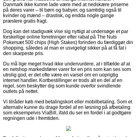
Danmark ikke kunne lade være med at nedskære priserne
på deres varer – til børn og babyer, og samtidig også til
kvinder og mænd – drastisk, og endda nogle gange
præstere gratis fragt.
Dog kan det stadigvæk vise sig nyttigt at undersøge et par
forskellige online forretninger efter rabat på The Nuts
Pokersæt 500 chips (High Stakes) forinden du færdiggør din
shopping, således at man er usvigeligt sikker på at få fat i
den skarpeste pris.
Du må lige meget hvad ikke undervurdere, at i tilfælde af at
en netshop markedsfører varer for en pris som kan ses som
utrolig god, er det ofte være en varsel om en uoprigtig
internet handler. Kortbestillinger er trods alt en del af en
regel, som beskytter dig som kunde overfor svindlende
outlets på nettet.
Vi tilråder køb med betalingskort eller mobilbetaling. Som et
alternativ kunne du drage fordel af en løsning på afbetaling
som eksempelvis ViaBill, ifald du ser en fordel i at godtgøre
regningen ude i fremtiden.