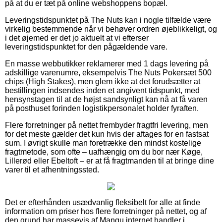
på at du er tæt på online webshoppens bopæl.
Leveringstidspunktet på The Nuts kan i nogle tilfælde være
virkelig bestemmende når vi behøver ordren øjeblikkeligt, og
i det øjemed er det jo aktuelt at vi efterser
leveringstidspunktet for den pågældende vare.
En masse webbutikker reklamerer med 1 dags levering på
adskillige varenumre, eksempelvis The Nuts Pokersæt 500
chips (High Stakes), men glem ikke at det forudsætter at
bestillingen indsendes inden et angivent tidspunkt, med
hensynstagen til at de højst sandsynligt kan nå at få varen
på posthuset forinden logistikpersonalet holder fyraften.
Flere forretninger på nettet frembyder fragtfri levering, men
for det meste gælder det kun hvis der aftages for en fastsat
sum. I øvrigt skulle man foretrække den mindst kostelige
fragtmetode, som ofte – uafhængig om du bor nær Køge,
Lillerød eller Ebeltoft – er at få fragtmanden til at bringe dine
varer til et afhentningssted.
Det er efterhånden usædvanlig fleksibelt for alle at finde
information om priser hos flere forretninger på nettet, og af
den grund har massevis af Mangu internet handler i